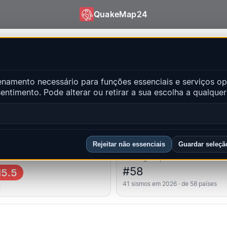
QuakeMap24
| QuakeMap24
amento necessário para funções essenciais e serviços op
ntes
ntimento. Pode alterar ou retirar a sua escolha a qualqu
Abr
ncipais regiões
FAQ
Rejeitar não essenciais
Guardar seleçã
 forte
Ranking do país
#58
5.5
41 sismos em 2026 · de 58 países
ě