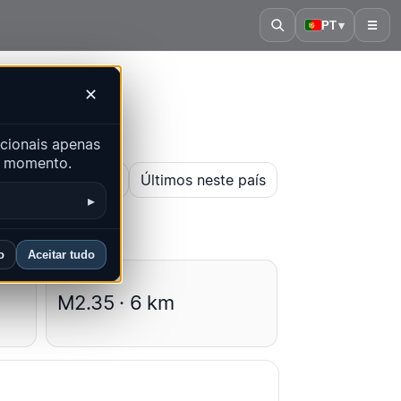
PT
▾
☰
✕
cionais apenas
er momento.
ir mapa histórico
Últimos neste país
▸
o
Aceitar tudo
Médias
M2.35 · 6 km