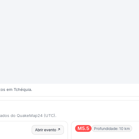
tos em Tchéquia.
 dados do QuakeMap24 (UTC).
M5.5
Profundidade: 10 km
Abrir evento ↗