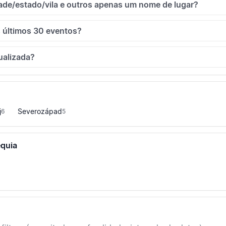
ade/estado/vila e outros apenas um nome de lugar?
 últimos 30 eventos?
ualizada?
j
Severozápad
6
5
équia