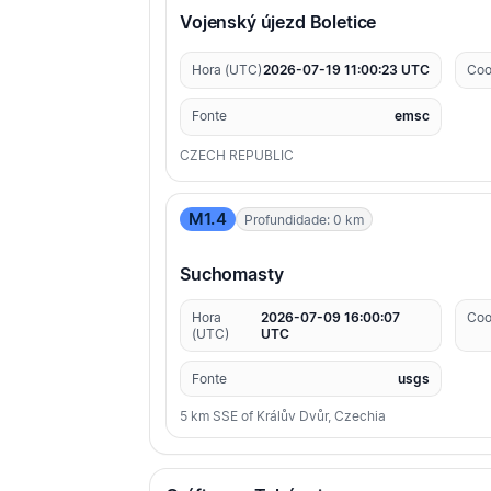
Vojenský újezd Boletice
Hora (UTC)
2026-07-19 11:00:23 UTC
Coo
Fonte
emsc
CZECH REPUBLIC
M1.4
Profundidade: 0 km
Suchomasty
Hora
2026-07-09 16:00:07
Coo
(UTC)
UTC
Fonte
usgs
5 km SSE of Králův Dvůr, Czechia