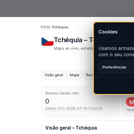
Início
·
Tchéquia
Cookies
Tchéquia – Terremotos 
Usamos armazen
Mapa ao vivo, estatísticas e eventos rece
com o seu conse
Preferências
Visão geral
Mapa
Recentes
Gráficos
Pri
Sismos neste mês
Mais
0
M
Último UTC: 2026-07-19 11:00:23
Těn
Visão geral – Tchéquia