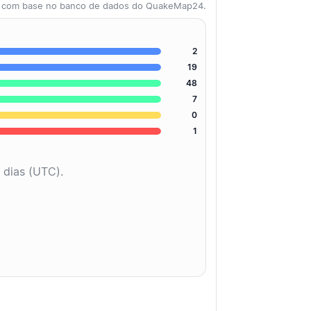
as com base no banco de dados do QuakeMap24.
2
19
48
7
0
1
 dias (UTC).