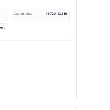
Coordenadas
49.730, 13.819
msc