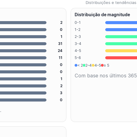
Distribuições e tendênci
Distribuição de magnitude
2
0-1
0
1-2
1
2-3
31
3-4
24
4-5
11
5-6
0
< 2
2–4
4–5
≥ 5
0
Com base nos últimos 365
1
2
3
0
.