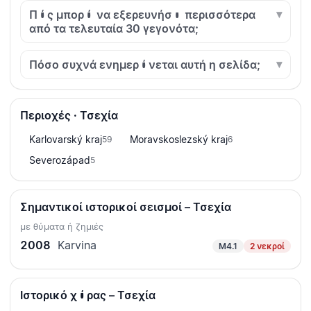
Πώς μπορώ να εξερευνήσω περισσότερα
από τα τελευταία 30 γεγονότα;
Πόσο συχνά ενημερώνεται αυτή η σελίδα;
Περιοχές · Τσεχία
Karlovarský kraj
Moravskoslezský kraj
59
6
Severozápad
5
Σημαντικοί ιστορικοί σεισμοί – Τσεχία
με θύματα ή ζημιές
2008
Karvina
M4.1
2 νεκροί
Ιστορικό χώρας – Τσεχία