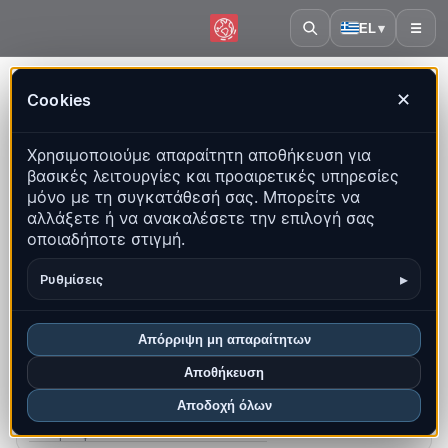
EL
▾
☰
Αρχική
·
Τσεχία
Cookies
✕
Τσεχία – Σεισμοί | QuakeMap24
Χρησιμοποιούμε απαραίτητη αποθήκευση για
Ζωντανός χάρτης, στατιστικά και πρόσφατα γεγονότα
βασικές λειτουργίες και προαιρετικές υπηρεσίες
μόνο με τη συγκατάθεσή σας. Μπορείτε να
Άνοιγμα ιστορικού χάρτη
αλλάξετε ή να ανακαλέσετε την επιλογή σας
οποιαδήποτε στιγμή.
Τα πιο πρόσφατα σε αυτή τη χώρα
▸
Ρυθμίσεις
Επισκόπηση
Χάρτης
Πρόσφατα
Γραφήματα
Κορυφαίες περιοχές
Συχνές ερωτήσεις
Απόρριψη μη απαραίτητων
Αποθήκευση
Σεισμοί αυτόν τον μήνα
0
Αποδοχή όλων
Πιο πρόσφατο UTC: 2026-07-19 11:00:23