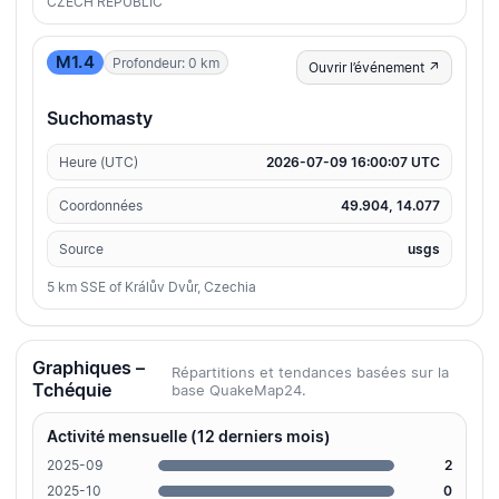
CZECH REPUBLIC
M1.4
Profondeur: 0 km
Ouvrir l’événement ↗
Suchomasty
Heure (UTC)
2026-07-09 16:00:07 UTC
Coordonnées
49.904, 14.077
Source
usgs
5 km SSE of Králův Dvůr, Czechia
Graphiques –
Répartitions et tendances basées sur la
Tchéquie
base QuakeMap24.
Activité mensuelle (12 derniers mois)
2025-09
2
2025-10
0