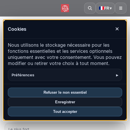
FR
▾
☰
Accueil
·
Tchéquie
Cookies
✕
Tchéquie – Séismes | QuakeMap24
Nous utilisons le stockage nécessaire pour les
Carte en direct, statistiques et événements récents
fonctions essentielles et les services optionnels
uniquement avec votre consentement. Vous pouvez
Ouvrir la carte historique
Derniers dans ce pays
modifier ou retirer votre choix à tout moment.
Aperçu
Carte
Récents
Graphiques
Principales régions
▸
Préférences
FAQ
Refuser le non essentiel
Séismes ce mois-ci
Enregistrer
0
Tout accepter
Dernier UTC : 2026-07-19 11:00:23
Le plus fort