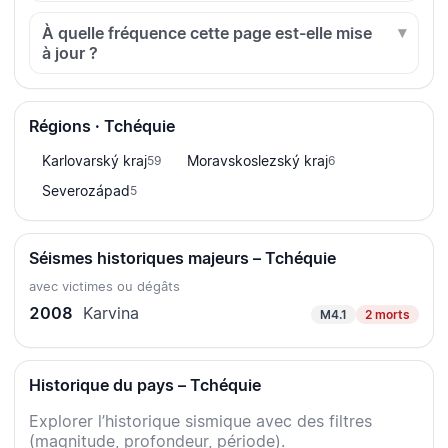
À quelle fréquence cette page est-elle mise
à jour ?
Régions · Tchéquie
Karlovarský kraj
Moravskoslezský kraj
59
6
Severozápad
5
Séismes historiques majeurs – Tchéquie
avec victimes ou dégâts
2008
Karvina
M4.1
2 morts
Historique du pays – Tchéquie
Explorer l’historique sismique avec des filtres
(magnitude, profondeur, période).