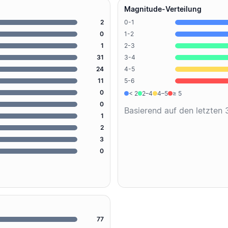
Magnitude-Verteilung
2
0-1
0
1-2
1
2-3
31
3-4
24
4-5
11
5-6
0
< 2
2–4
4–5
≥ 5
0
Basierend auf den letzten
1
2
3
0
77