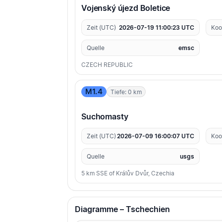
Vojenský újezd Boletice
Zeit (UTC)
2026-07-19 11:00:23 UTC
Koo
Quelle
emsc
CZECH REPUBLIC
M1.4
Tiefe: 0 km
Suchomasty
Zeit (UTC)
2026-07-09 16:00:07 UTC
Koo
Quelle
usgs
5 km SSE of Králův Dvůr, Czechia
Diagramme – Tschechien