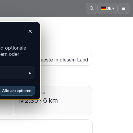
DE
▾
☰
✕
d optionale
dern oder
karte öffnen
Neueste in diesem Land
▸
Alle akzeptieren
Durchschnitte
M2.35 · 6 km