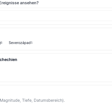
 Ereignisse ansehen?
j
Severozápad
6
5
schechien
(Magnitude, Tiefe, Datumsbereich).