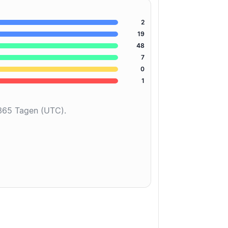
2
19
48
7
0
1
 365 Tagen (UTC).