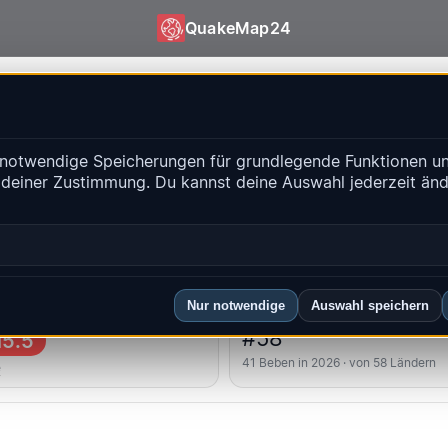
QuakeMap24
| QuakeMap24
notwendige Speicherungen für grundlegende Funktionen un
isse
 deiner Zustimmung. Du kannst deine Auswahl jederzeit än
Historien
-Regionen
FAQ
Nur notwendige
Auswahl speichern
kstes
Länderrang
#58
5.5
41 Beben in 2026 · von 58 Ländern
ě