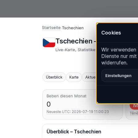
Startseite
·
Tschechien
Cookies
Tschechien – Erdbeben 
Wir verwenden 
Live-Karte, Statistiken und aktuelle Ereign
Dienste nur mit
widerrufen.
Einstellungen
Überblick
Karte
Aktuell
Diagramme
Top
Beben diesen Monat
Stär
0
M
Neueste UTC: 2026-07-19 11:00:23
Těn
Überblick – Tschechien