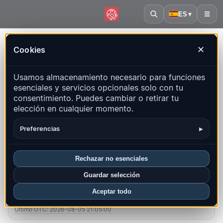
ES
▾
☰
Inicio
·
Polonia
Cookies
✕
Polonia – Terremotos |
Usamos almacenamiento necesario para funciones
QuakeMap24
esenciales y servicios opcionales solo con tu
Mapa en vivo, estadísticas y eventos recientes
consentimiento. Puedes cambiar o retirar tu
elección en cualquier momento.
Abrir mapa histórico
Últimos en este país
▸
Preferencias
Resumen
Mapa
Recientes
Gráficos
Regiones principales
FAQ
Rechazar no esenciales
Guardar selección
Sismos este mes
Aceptar todo
4
Último UTC: 2026-08-05 21:05:00