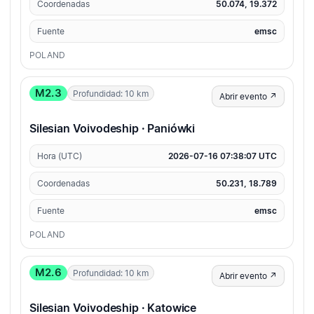
Coordenadas
50.074, 19.372
Fuente
emsc
POLAND
M2.3
Profundidad: 10 km
Abrir evento ↗
Silesian Voivodeship · Paniówki
Hora (UTC)
2026-07-16 07:38:07 UTC
Coordenadas
50.231, 18.789
Fuente
emsc
POLAND
M2.6
Profundidad: 10 km
Abrir evento ↗
Silesian Voivodeship · Katowice