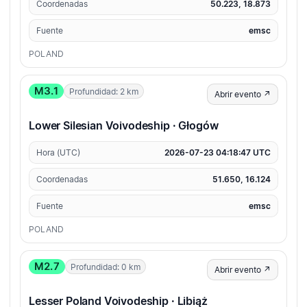
Coordenadas
50.223, 18.873
Fuente
emsc
POLAND
M3.1
Profundidad: 2 km
Abrir evento ↗
Lower Silesian Voivodeship · Głogów
Hora (UTC)
2026-07-23 04:18:47 UTC
Coordenadas
51.650, 16.124
Fuente
emsc
POLAND
M2.7
Profundidad: 0 km
Abrir evento ↗
Lesser Poland Voivodeship · Libiąż