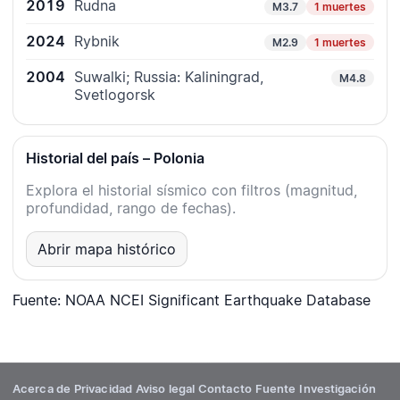
2019
Rudna
M3.7
1 muertes
2024
Rybnik
M2.9
1 muertes
2004
Suwalki; Russia: Kaliningrad,
M4.8
Svetlogorsk
Historial del país – Polonia
Explora el historial sísmico con filtros (magnitud,
profundidad, rango de fechas).
Abrir mapa histórico
Fuente: NOAA NCEI Significant Earthquake Database
Acerca de
Privacidad
Aviso legal
Contacto
Fuente
Investigación