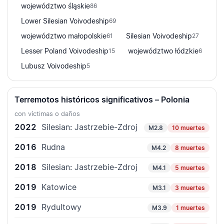
województwo śląskie
86
Lower Silesian Voivodeship
69
województwo małopolskie
Silesian Voivodeship
61
27
Lesser Poland Voivodeship
województwo łódzkie
15
6
Lubusz Voivodeship
5
Terremotos históricos significativos – Polonia
con víctimas o daños
2022
Silesian: Jastrzebie-Zdroj
M2.8
10 muertes
2016
Rudna
M4.2
8 muertes
2018
Silesian: Jastrzebie-Zdroj
M4.1
5 muertes
2019
Katowice
M3.1
3 muertes
2019
Rydultowy
M3.9
1 muertes