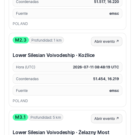
Coordenadas
51.517, 16.220
Fuente
emsc
POLAND
M2.3
Profundidad: 1 km
Abrir evento ↗
Lower Silesian Voivodeship · Koźlice
Hora (UTC)
2026-07-11 08:48:19 UTC
Coordenadas
51.454, 16.219
Fuente
emsc
POLAND
M3.1
Profundidad: 5 km
Abrir evento ↗
Lower Silesian Voivodeship · Żelazny Most