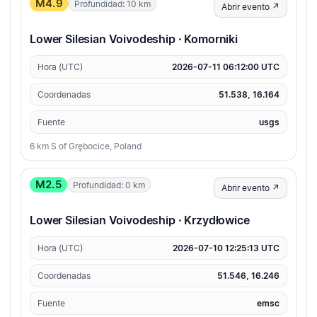
M4.9
Profundidad: 10 km
Abrir evento ↗
Lower Silesian Voivodeship · Komorniki
Hora (UTC)
2026-07-11 06:12:00 UTC
Coordenadas
51.538, 16.164
Fuente
usgs
6 km S of Grębocice, Poland
M2.5
Profundidad: 0 km
Abrir evento ↗
Lower Silesian Voivodeship · Krzydłowice
Hora (UTC)
2026-07-10 12:25:13 UTC
Coordenadas
51.546, 16.246
Fuente
emsc