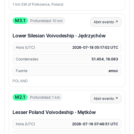
1 km SW of Polkowice, Poland
M3.1
Profundidad: 10 km
Abrir evento ↗
Lower Silesian Voivodeship · Jędrzychów
Hora (UTC)
2026-07-18 05:17:02 UTC
Coordenadas
51.454, 16.063
Fuente
emsc
POLAND
M2.1
Profundidad: 1 km
Abrir evento ↗
Lesser Poland Voivodeship · Mętków
Hora (UTC)
2026-07-16 07:46:51 UTC