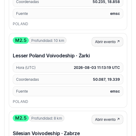
Coordenadas
50.235, 18.858
Fuente
emsc
POLAND
M2.5
Profundidad: 10 km
Abrir evento ↗
Lesser Poland Voivodeship · Żarki
Hora (UTC)
2026-08-03 11:13:19 UTC
Coordenadas
50.087, 19.339
Fuente
emsc
POLAND
M2.5
Profundidad: 8 km
Abrir evento ↗
Silesian Voivodeship · Zabrze