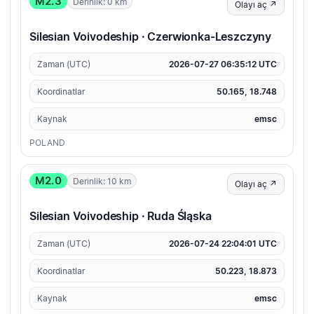
M2.3
Derinlik: 0 km
Olayı aç ↗
Silesian Voivodeship · Czerwionka-Leszczyny
Zaman (UTC)
2026-07-27 06:35:12 UTC
Koordinatlar
50.165, 18.748
Kaynak
emsc
POLAND
M2.0
Derinlik: 10 km
Olayı aç ↗
Silesian Voivodeship · Ruda Śląska
Zaman (UTC)
2026-07-24 22:04:01 UTC
Koordinatlar
50.223, 18.873
Kaynak
emsc