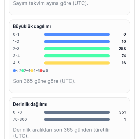
Sayım takvim ayına göre (UTC).
Büyüklük dağılımı
0-1
0
1-2
10
2-3
258
3-4
74
4-5
16
< 2
2–4
4–5
≥ 5
Son 365 güne göre (UTC).
Derinlik dağılımı
0-70
351
70-300
1
Derinlik aralıkları son 365 günden türetilir
(UTC).