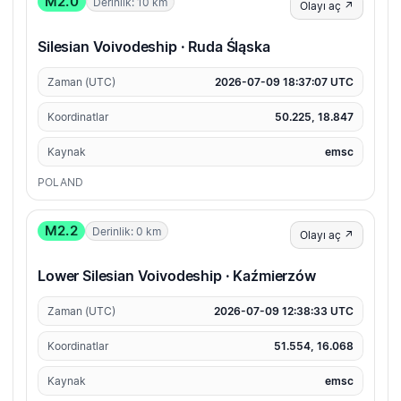
M2.0
Derinlik: 10 km
Olayı aç ↗
Silesian Voivodeship · Ruda Śląska
Zaman (UTC)
2026-07-09 18:37:07 UTC
Koordinatlar
50.225, 18.847
Kaynak
emsc
POLAND
M2.2
Derinlik: 0 km
Olayı aç ↗
Lower Silesian Voivodeship · Kaźmierzów
Zaman (UTC)
2026-07-09 12:38:33 UTC
Koordinatlar
51.554, 16.068
Kaynak
emsc