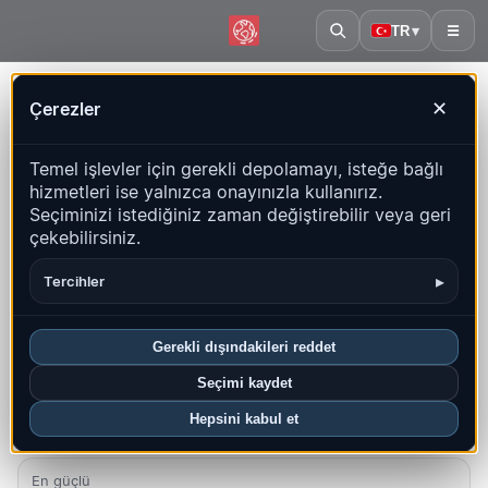
TR
▾
☰
Ana sayfa
·
Polonya
Çerezler
✕
Polonya – Depremler |
Temel işlevler için gerekli depolamayı, isteğe bağlı
QuakeMap24
hizmetleri ise yalnızca onayınızla kullanırız.
Canlı harita, istatistikler ve son olaylar
Seçiminizi istediğiniz zaman değiştirebilir veya geri
çekebilirsiniz.
Geçmiş haritasını aç
Bu ülkedeki en yeniler
▸
Tercihler
Genel bakış
Harita
Son
Grafikler
En iyi bölgeler
SSS
Gerekli dışındakileri reddet
Bu ayki depremler
Seçimi kaydet
4
Hepsini kabul et
En yeni UTC: 2026-08-05 21:05:00
En güçlü