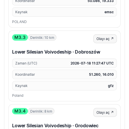
Koordinatlar
50.086, 19.333
Kaynak
emsc
POLAND
M3.3
Derinlik: 10 km
Olayı aç ↗
Lower Silesian Voivodeship · Dobroszów
Zaman (UTC)
2026-07-18 11:27:47 UTC
Koordinatlar
51.260, 16.010
Kaynak
gfz
Poland
M3.4
Derinlik: 8 km
Olayı aç ↗
Lower Silesian Voivodeship · Grodowiec