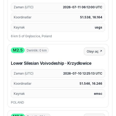
Zaman (UTC)
2026-07-11 06:12:00 UTC
Koordinatlar
51.538, 16.164
Kaynak
usgs
6 km S of Grębocice, Poland
M2.5
Derinlik: 0 km
Olayı aç ↗
Lower Silesian Voivodeship · Krzydłowice
Zaman (UTC)
2026-07-10 12:25:13 UTC
Koordinatlar
51.546, 16.246
Kaynak
emsc
POLAND