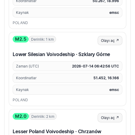
Koordinatlar
50.267, 18.996
Kaynak
emsc
POLAND
M2.5
Derinlik: 1 km
Olayı aç ↗
Lower Silesian Voivodeship · Szklary Górne
Zaman (UTC)
2026-07-14 06:42:56 UTC
Koordinatlar
51.452, 16.166
Kaynak
emsc
POLAND
M2.0
Derinlik: 2 km
Olayı aç ↗
Lesser Poland Voivodeship · Chrzanów