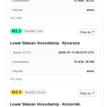
Koordinatlar
51.466, 16.137
Kaynak
emsc
POLAND
M2.2
Derinlik: 1 km
Olayı aç ↗
Lower Silesian Voivodeship · Rynarcice
Zaman (UTC)
2026-07-11 06:31:51 UTC
Koordinatlar
51.474, 16.199
Kaynak
emsc
POLAND
M4.9
Derinlik: 10 km
Olayı aç ↗
Lower Silesian Voivodeship · Komorniki