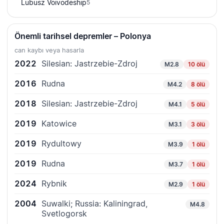
Lubusz Voivodeship
5
Önemli tarihsel depremler – Polonya
can kaybı veya hasarla
2022
Silesian: Jastrzebie-Zdroj
M2.8
10 ölü
2016
Rudna
M4.2
8 ölü
2018
Silesian: Jastrzebie-Zdroj
M4.1
5 ölü
2019
Katowice
M3.1
3 ölü
2019
Rydultowy
M3.9
1 ölü
2019
Rudna
M3.7
1 ölü
2024
Rybnik
M2.9
1 ölü
2004
Suwalki; Russia: Kaliningrad,
M4.8
Svetlogorsk