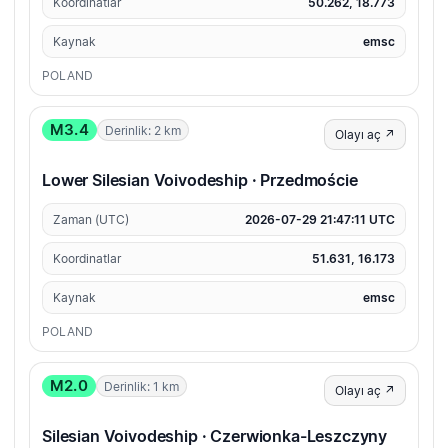
Koordinatlar
50.262, 18.773
Kaynak
emsc
POLAND
M3.4
Derinlik: 2 km
Olayı aç ↗
Lower Silesian Voivodeship · Przedmoście
Zaman (UTC)
2026-07-29 21:47:11 UTC
Koordinatlar
51.631, 16.173
Kaynak
emsc
POLAND
M2.0
Derinlik: 1 km
Olayı aç ↗
Silesian Voivodeship · Czerwionka-Leszczyny