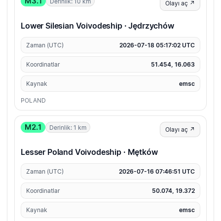
M3.1
Derinlik: 10 km
Olayı aç ↗
Lower Silesian Voivodeship · Jędrzychów
Zaman (UTC)
2026-07-18 05:17:02 UTC
Koordinatlar
51.454, 16.063
Kaynak
emsc
POLAND
M2.1
Derinlik: 1 km
Olayı aç ↗
Lesser Poland Voivodeship · Mętków
Zaman (UTC)
2026-07-16 07:46:51 UTC
Koordinatlar
50.074, 19.372
Kaynak
emsc