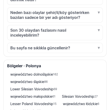
Neden bazı olaylar şehir/il/köy gösterirken
bazıları sadece bir yer adı gösteriyor?
Son 30 olaydan fazlasını nasıl
inceleyebilirim?
Bu sayfa ne sıklıkla güncellenir?
Bölgeler · Polonya
województwo dolnośląskie
162
województwo śląskie
86
Lower Silesian Voivodeship
69
województwo małopolskie
Silesian Voivodeship
61
27
Lesser Poland Voivodeship
województwo łódzkie
15
6