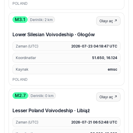
POLAND
M3.1
Derinlik: 2 km
Olayı aç ↗
Lower Silesian Voivodeship · Głogów
Zaman (UTC)
2026-07-23 04:18:47 UTC
Koordinatlar
51.650, 16.124
Kaynak
emsc
POLAND
M2.7
Derinlik: 0 km
Olayı aç ↗
Lesser Poland Voivodeship · Libiąż
Zaman (UTC)
2026-07-21 06:52:48 UTC