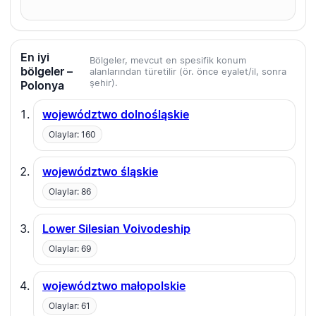
En iyi
Bölgeler, mevcut en spesifik konum
bölgeler –
alanlarından türetilir (ör. önce eyalet/il, sonra
şehir).
Polonya
województwo dolnośląskie
Olaylar: 160
województwo śląskie
Olaylar: 86
Lower Silesian Voivodeship
Olaylar: 69
województwo małopolskie
Olaylar: 61