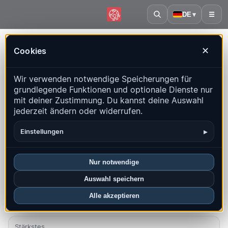
DE
▾
☰
Startseite
·
Polen
Cookies
✕
Polen – Erdbeben | QuakeMap24
Wir verwenden notwendige Speicherungen für
Live-Karte, Statistiken und aktuelle Ereignisse
grundlegende Funktionen und optionale Dienste nur
mit deiner Zustimmung. Du kannst deine Auswahl
Historienkarte öffnen
Neueste in diesem Land
jederzeit ändern oder widerrufen.
Überblick
Karte
Aktuell
Diagramme
Top-Regionen
▸
Einstellungen
FAQ
Nur notwendige
Beben diesen Monat
Auswahl speichern
4
Alle akzeptieren
Neueste UTC: 2026-08-05 21:05:00
Stärkstes