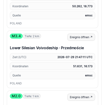
Koordinaten
50.262, 18.773
Quelle
emsc
POLAND
M3.4
Tiefe: 2 km
Ereignis öffnen ↗
Lower Silesian Voivodeship · Przedmoście
Zeit (UTC)
2026-07-29 21:47:11 UTC
Koordinaten
51.631, 16.173
Quelle
emsc
POLAND
M2.0
Tiefe: 1 km
Ereignis öffnen ↗