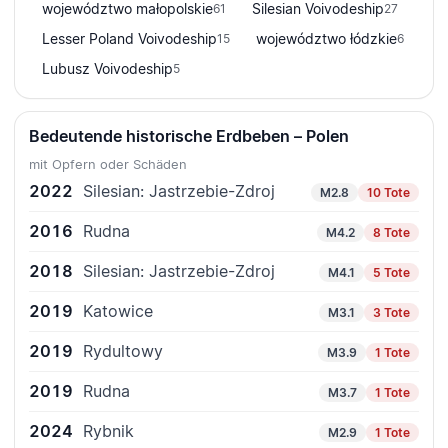
województwo małopolskie
Silesian Voivodeship
61
27
Lesser Poland Voivodeship
województwo łódzkie
15
6
Lubusz Voivodeship
5
Bedeutende historische Erdbeben – Polen
mit Opfern oder Schäden
2022
Silesian: Jastrzebie-Zdroj
M2.8
10 Tote
2016
Rudna
M4.2
8 Tote
2018
Silesian: Jastrzebie-Zdroj
M4.1
5 Tote
2019
Katowice
M3.1
3 Tote
2019
Rydultowy
M3.9
1 Tote
2019
Rudna
M3.7
1 Tote
2024
Rybnik
M2.9
1 Tote