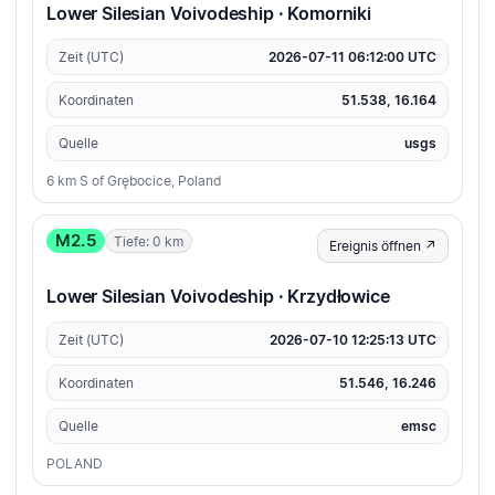
Lower Silesian Voivodeship · Komorniki
Zeit (UTC)
2026-07-11 06:12:00 UTC
Koordinaten
51.538, 16.164
Quelle
usgs
6 km S of Grębocice, Poland
M2.5
Tiefe: 0 km
Ereignis öffnen ↗
Lower Silesian Voivodeship · Krzydłowice
Zeit (UTC)
2026-07-10 12:25:13 UTC
Koordinaten
51.546, 16.246
Quelle
emsc
POLAND