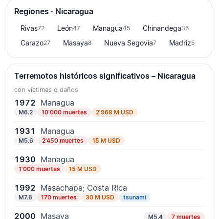
Regiones · Nicaragua
Rivas
León
Managua
Chinandega
72
47
45
36
Carazo
Masaya
Nueva Segovia
Madriz
27
8
7
5
Terremotos históricos significativos – Nicaragua
con víctimas o daños
1972
Managua
M6.2
10'000 muertes
2'968 M USD
1931
Managua
M5.6
2'450 muertes
15 M USD
1930
Managua
1'000 muertes
15 M USD
1992
Masachapa; Costa Rica
M7.6
170 muertes
30 M USD
tsunami
2000
Masaya
M5.4
7 muertes