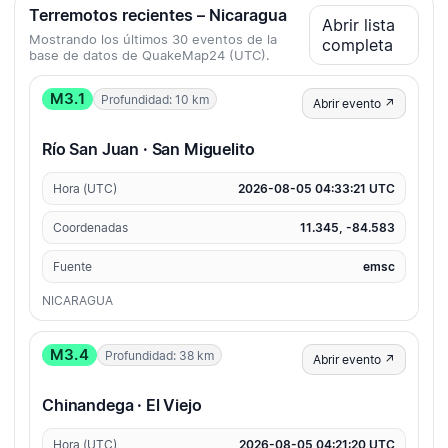
Terremotos recientes – Nicaragua
Abrir lista
Mostrando los últimos 30 eventos de la
completa
base de datos de QuakeMap24 (UTC).
M3.1
Profundidad: 10 km
Abrir evento ↗
Río San Juan · San Miguelito
Hora (UTC)
2026-08-05 04:33:21 UTC
Coordenadas
11.345, -84.583
Fuente
emsc
NICARAGUA
M3.4
Profundidad: 38 km
Abrir evento ↗
Chinandega · El Viejo
Hora (UTC)
2026-08-05 04:21:20 UTC