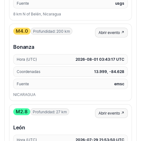
Fuente
usgs
8 km N of Belén, Nicaragua
M4.0
Profundidad: 200 km
Abrir evento ↗
Bonanza
Hora (UTC)
2026-08-01 03:43:17 UTC
Coordenadas
13.999, -84.628
Fuente
emsc
NICARAGUA
M2.8
Profundidad: 27 km
Abrir evento ↗
León
Hora (UTC)
2026-07-29 21:53:50 UTC