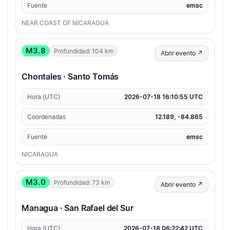
Fuente
emsc
NEAR COAST OF NICARAGUA
M3.8
Profundidad: 104 km
Abrir evento ↗
Chontales · Santo Tomás
Hora (UTC)
2026-07-18 16:10:55 UTC
Coordenadas
12.189, -84.865
Fuente
emsc
NICARAGUA
M3.0
Profundidad: 73 km
Abrir evento ↗
Managua · San Rafael del Sur
Hora (UTC)
2026-07-18 06:22:42 UTC