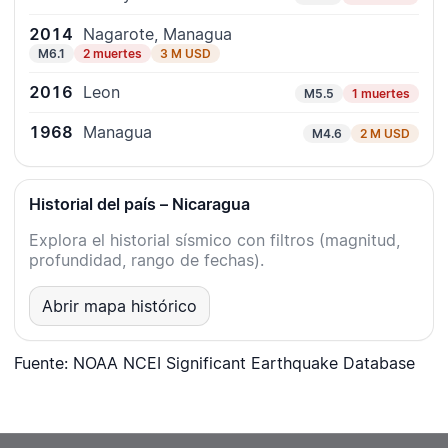
2014
Nagarote, Managua
M6.1
2 muertes
3 M USD
2016
Leon
M5.5
1 muertes
1968
Managua
M4.6
2 M USD
Historial del país – Nicaragua
Explora el historial sísmico con filtros (magnitud,
profundidad, rango de fechas).
Abrir mapa histórico
Fuente: NOAA NCEI Significant Earthquake Database