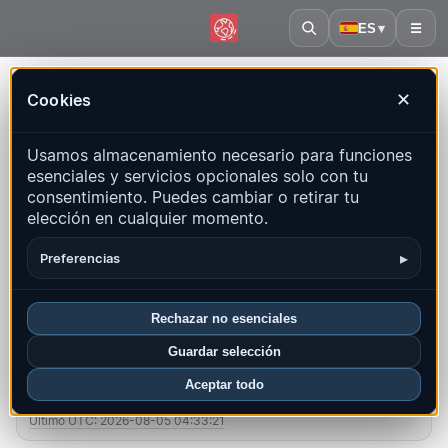
ES
▾
☰
Inicio
·
Nicaragua
Cookies
✕
Nicaragua – Terremotos |
Usamos almacenamiento necesario para funciones
QuakeMap24
esenciales y servicios opcionales solo con tu
Mapa en vivo, estadísticas y eventos recientes
consentimiento. Puedes cambiar o retirar tu
elección en cualquier momento.
Abrir mapa histórico
Últimos en este país
▸
Preferencias
Resumen
Mapa
Recientes
Gráficos
Regiones principales
FAQ
Rechazar no esenciales
Guardar selección
Sismos este mes
Aceptar todo
8
Último UTC: 2026-08-05 04:33:21