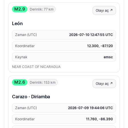
M2.9
Derinlik: 77 km
Olayı aç ↗
León
Zaman (UTC)
2026-07-10 12:47:55 UTC
Koordinatlar
12.300, -87.120
Kaynak
emsc
NEAR COAST OF NICARAGUA
M2.6
Derinlik: 153 km
Olayı aç ↗
Carazo · Diriamba
Zaman (UTC)
2026-07-09 19:44:06 UTC
Koordinatlar
11.760, -86.390