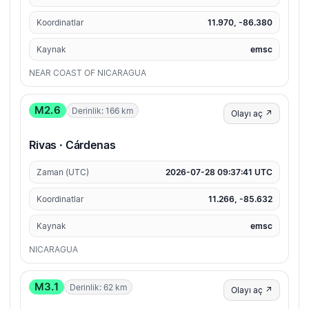
Koordinatlar
11.970, -86.380
Kaynak
emsc
NEAR COAST OF NICARAGUA
M2.6
Derinlik: 166 km
Olayı aç ↗
Rivas · Cárdenas
Zaman (UTC)
2026-07-28 09:37:41 UTC
Koordinatlar
11.266, -85.632
Kaynak
emsc
NICARAGUA
M3.1
Derinlik: 62 km
Olayı aç ↗