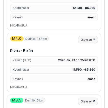
Koordinatlar
12.230, -86.970
Kaynak
emsc
NICARAGUA
M4.0
Derinlik: 157 km
Olayı aç ↗
Rivas · Belén
Zaman (UTC)
2026-07-24 10:25:26 UTC
Koordinatlar
11.560, -85.960
Kaynak
emsc
NICARAGUA
M3.5
Derinlik: 5 km
Olayı aç ↗