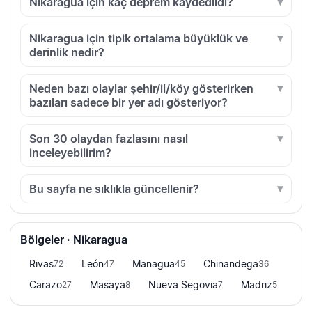
Nikaragua için kaç deprem kaydedildi?
Nikaragua için tipik ortalama büyüklük ve
derinlik nedir?
Neden bazı olaylar şehir/il/köy gösterirken
bazıları sadece bir yer adı gösteriyor?
Son 30 olaydan fazlasını nasıl
inceleyebilirim?
Bu sayfa ne sıklıkla güncellenir?
Bölgeler · Nikaragua
Rivas
León
Managua
Chinandega
72
47
45
36
Carazo
Masaya
Nueva Segovia
Madriz
27
8
7
5