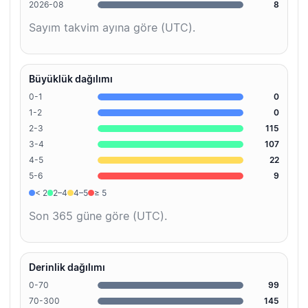
2026-08
8
Sayım takvim ayına göre (UTC).
Büyüklük dağılımı
0-1
0
1-2
0
2-3
115
3-4
107
4-5
22
5-6
9
< 2
2–4
4–5
≥ 5
Son 365 güne göre (UTC).
Derinlik dağılımı
0-70
99
70-300
145