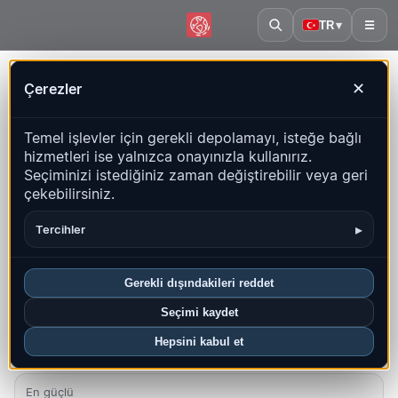
TR
▾
☰
Ana sayfa
·
Nikaragua
Çerezler
✕
Nikaragua – Depremler |
Temel işlevler için gerekli depolamayı, isteğe bağlı
QuakeMap24
hizmetleri ise yalnızca onayınızla kullanırız.
Canlı harita, istatistikler ve son olaylar
Seçiminizi istediğiniz zaman değiştirebilir veya geri
çekebilirsiniz.
Geçmiş haritasını aç
Bu ülkedeki en yeniler
▸
Tercihler
Genel bakış
Harita
Son
Grafikler
En iyi bölgeler
SSS
Gerekli dışındakileri reddet
Bu ayki depremler
Seçimi kaydet
8
Hepsini kabul et
En yeni UTC: 2026-08-05 04:33:21
En güçlü