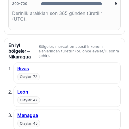
300-700
9
Derinlik aralıkları son 365 günden türetilir
(UTC).
En iyi
Bölgeler, mevcut en spesifik konum
bölgeler –
alanlarından türetilir (ör. önce eyalet/il, sonra
şehir).
Nikaragua
Rivas
Olaylar: 72
León
Olaylar: 47
Managua
Olaylar: 45