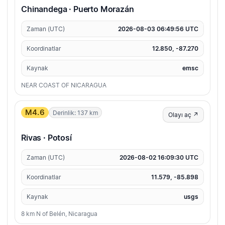
Chinandega · Puerto Morazán
Zaman (UTC)
2026-08-03 06:49:56 UTC
Koordinatlar
12.850, -87.270
Kaynak
emsc
NEAR COAST OF NICARAGUA
M4.6
Derinlik: 137 km
Olayı aç ↗
Rivas · Potosí
Zaman (UTC)
2026-08-02 16:09:30 UTC
Koordinatlar
11.579, -85.898
Kaynak
usgs
8 km N of Belén, Nicaragua