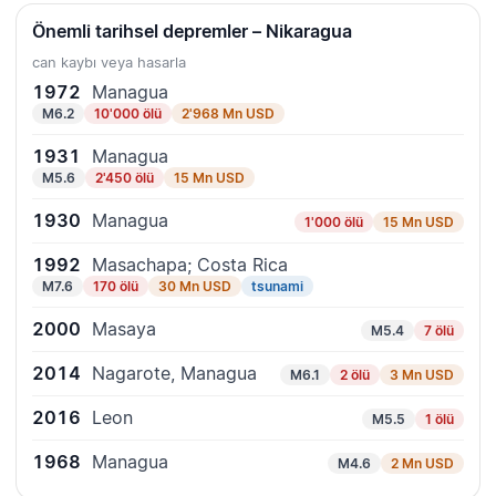
Önemli tarihsel depremler – Nikaragua
can kaybı veya hasarla
1972
Managua
M6.2
10'000 ölü
2'968 Mn USD
1931
Managua
M5.6
2'450 ölü
15 Mn USD
1930
Managua
1'000 ölü
15 Mn USD
1992
Masachapa; Costa Rica
M7.6
170 ölü
30 Mn USD
tsunami
2000
Masaya
M5.4
7 ölü
2014
Nagarote, Managua
M6.1
2 ölü
3 Mn USD
2016
Leon
M5.5
1 ölü
1968
Managua
M4.6
2 Mn USD