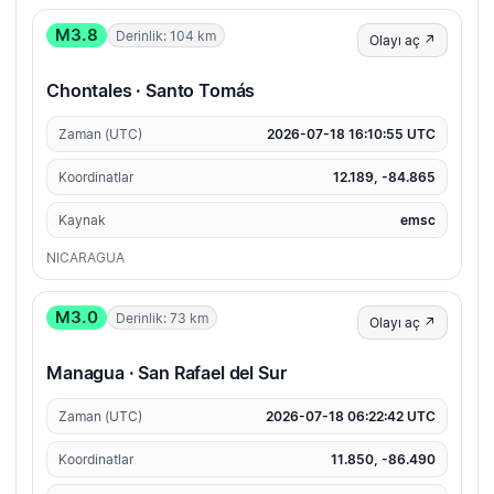
M3.8
Derinlik: 104 km
Olayı aç ↗
Chontales · Santo Tomás
Zaman (UTC)
2026-07-18 16:10:55 UTC
Koordinatlar
12.189, -84.865
Kaynak
emsc
NICARAGUA
M3.0
Derinlik: 73 km
Olayı aç ↗
Managua · San Rafael del Sur
Zaman (UTC)
2026-07-18 06:22:42 UTC
Koordinatlar
11.850, -86.490