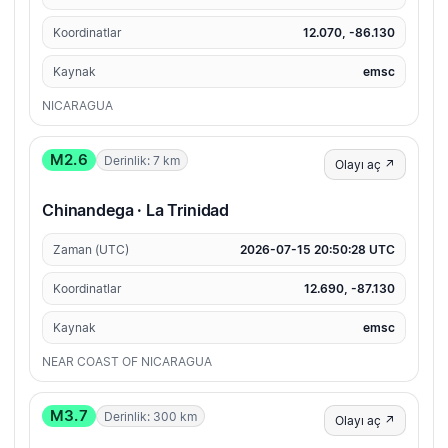
Koordinatlar
12.070, -86.130
Kaynak
emsc
NICARAGUA
M2.6
Derinlik: 7 km
Olayı aç ↗
Chinandega · La Trinidad
Zaman (UTC)
2026-07-15 20:50:28 UTC
Koordinatlar
12.690, -87.130
Kaynak
emsc
NEAR COAST OF NICARAGUA
M3.7
Derinlik: 300 km
Olayı aç ↗