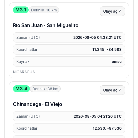
M3.1
Derinlik: 10 km
Olayı aç ↗
Río San Juan · San Miguelito
Zaman (UTC)
2026-08-05 04:33:21 UTC
Koordinatlar
11.345, -84.583
Kaynak
emsc
NICARAGUA
M3.4
Derinlik: 38 km
Olayı aç ↗
Chinandega · El Viejo
Zaman (UTC)
2026-08-05 04:21:20 UTC
Koordinatlar
12.530, -87.530