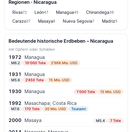
Regionen · Nicaragua
Rivas
León
Managua
Chinandega
72
47
45
36
Carazo
Masaya
Nueva Segovia
Madriz
27
8
7
5
Bedeutende historische Erdbeben – Nicaragua
mit Opfern oder Schäden
1972
Managua
M6.2
10'000 Tote
2'968 Mio. USD
1931
Managua
M5.6
2'450 Tote
15 Mio. USD
1930
Managua
1'000 Tote
15 Mio. USD
1992
Masachapa; Costa Rica
M7.6
170 Tote
30 Mio. USD
Tsunami
2000
Masaya
M5.4
7 Tote