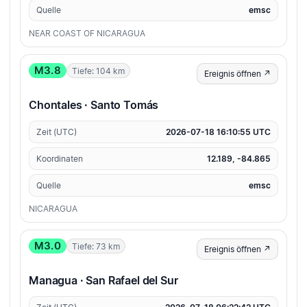
Quelle
emsc
NEAR COAST OF NICARAGUA
M3.8
Tiefe: 104 km
Ereignis öffnen ↗
Chontales · Santo Tomás
Zeit (UTC)
2026-07-18 16:10:55 UTC
Koordinaten
12.189, -84.865
Quelle
emsc
NICARAGUA
M3.0
Tiefe: 73 km
Ereignis öffnen ↗
Managua · San Rafael del Sur