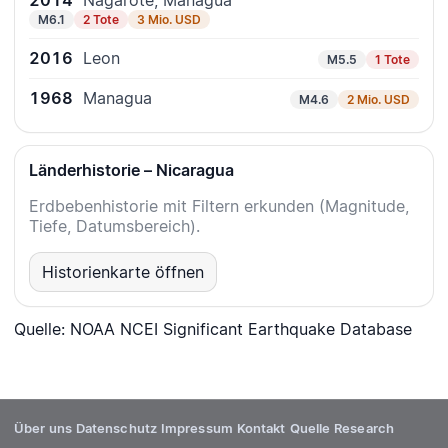
2014
Nagarote, Managua
M6.1
2 Tote
3 Mio. USD
2016
Leon
M5.5
1 Tote
1968
Managua
M4.6
2 Mio. USD
Länderhistorie – Nicaragua
Erdbebenhistorie mit Filtern erkunden (Magnitude,
Tiefe, Datumsbereich).
Historienkarte öffnen
Quelle: NOAA NCEI Significant Earthquake Database
Über uns
Datenschutz
Impressum
Kontakt
Quelle
Research