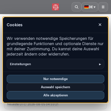
DE
▾
☰
Startseite
·
Nicaragua
Cookies
✕
Nicaragua – Erdbeben |
Wir verwenden notwendige Speicherungen für
QuakeMap24
grundlegende Funktionen und optionale Dienste nur
Live-Karte, Statistiken und aktuelle Ereignisse
mit deiner Zustimmung. Du kannst deine Auswahl
jederzeit ändern oder widerrufen.
Historienkarte öffnen
Neueste in diesem Land
▸
Einstellungen
Überblick
Karte
Aktuell
Diagramme
Top-Regionen
FAQ
Nur notwendige
Auswahl speichern
Beben diesen Monat
Alle akzeptieren
8
Neueste UTC: 2026-08-05 04:33:21