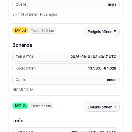
Quelle
usgs
8 km N of Belén, Nicaragua
M4.0
Tiefe: 200 km
Ereignis öffnen ↗
Bonanza
Zeit (UTC)
2026-08-01 03:43:17 UTC
Koordinaten
13.999, -84.628
Quelle
emsc
NICARAGUA
M2.8
Tiefe: 27 km
Ereignis öffnen ↗
León