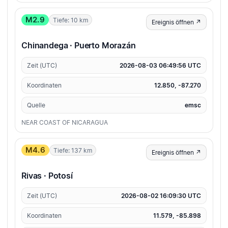
M2.9
Tiefe: 10 km
Ereignis öffnen ↗
Chinandega · Puerto Morazán
Zeit (UTC)
2026-08-03 06:49:56 UTC
Koordinaten
12.850, -87.270
Quelle
emsc
NEAR COAST OF NICARAGUA
M4.6
Tiefe: 137 km
Ereignis öffnen ↗
Rivas · Potosí
Zeit (UTC)
2026-08-02 16:09:30 UTC
Koordinaten
11.579, -85.898