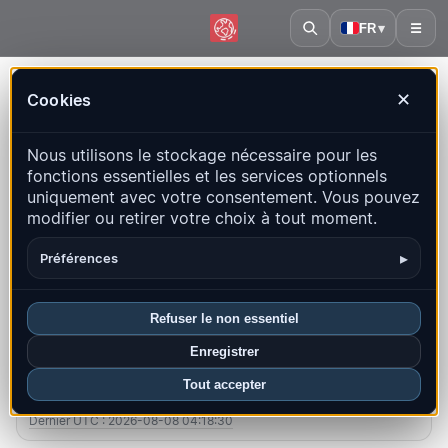
FR
▾
☰
Accueil
·
Nicaragua
Cookies
✕
Nicaragua – Séismes |
Nous utilisons le stockage nécessaire pour les
QuakeMap24
fonctions essentielles et les services optionnels
Carte en direct, statistiques et événements récents
uniquement avec votre consentement. Vous pouvez
modifier ou retirer votre choix à tout moment.
Ouvrir la carte historique
Derniers dans ce pays
▸
Préférences
Aperçu
Carte
Récents
Graphiques
Principales régions
FAQ
Refuser le non essentiel
Enregistrer
Séismes ce mois-ci
Tout accepter
9
Dernier UTC : 2026-08-08 04:18:30