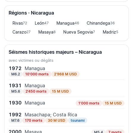
Régions · Nicaragua
Rivas
León
Managua
Chinandega
72
47
46
36
Carazo
Masaya
Nueva Segovia
Madriz
27
8
7
5
Séismes historiques majeurs – Nicaragua
avec victimes ou dégâts
1972
Managua
M6.2
10'000 morts
2'968 M USD
1931
Managua
M5.6
2'450 morts
15 M USD
1930
Managua
1'000 morts
15 M USD
1992
Masachapa; Costa Rica
M7.6
170 morts
30 M USD
tsunami
2000
Masaya
M5.4
7 morts