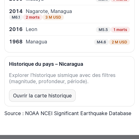
2014
Nagarote, Managua
M6.1
2 morts
3 M USD
2016
Leon
M5.5
1 morts
1968
Managua
M4.6
2 M USD
Historique du pays – Nicaragua
Explorer l’historique sismique avec des filtres
(magnitude, profondeur, période).
Ouvrir la carte historique
Source : NOAA NCEI Significant Earthquake Database