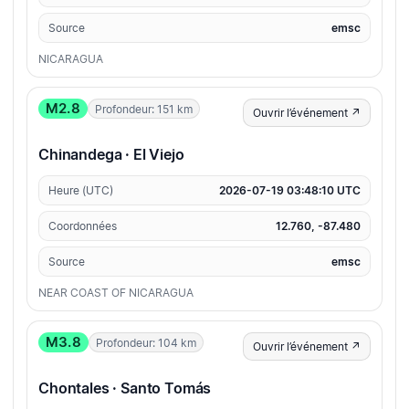
Source
emsc
NICARAGUA
M2.8
Profondeur: 151 km
Ouvrir l’événement ↗
Chinandega · El Viejo
Heure (UTC)
2026-07-19 03:48:10 UTC
Coordonnées
12.760, -87.480
Source
emsc
NEAR COAST OF NICARAGUA
M3.8
Profondeur: 104 km
Ouvrir l’événement ↗
Chontales · Santo Tomás