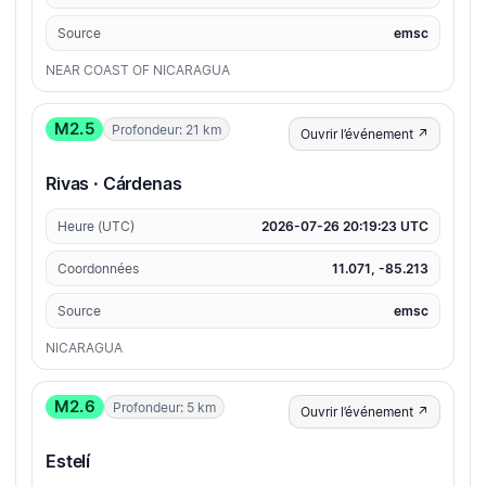
Source
emsc
NEAR COAST OF NICARAGUA
M2.5
Profondeur: 21 km
Ouvrir l’événement ↗
Rivas · Cárdenas
Heure (UTC)
2026-07-26 20:19:23 UTC
Coordonnées
11.071, -85.213
Source
emsc
NICARAGUA
M2.6
Profondeur: 5 km
Ouvrir l’événement ↗
Estelí