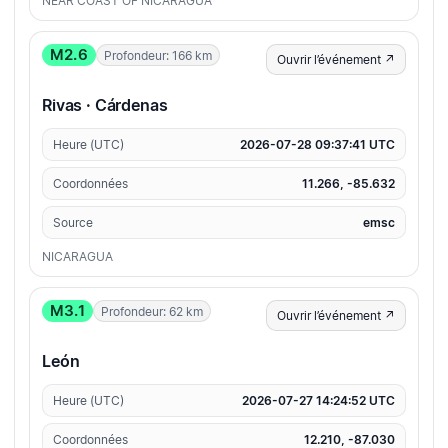
NEAR COAST OF NICARAGUA
M2.6
Profondeur: 166 km
Ouvrir l’événement ↗
Rivas · Cárdenas
Heure (UTC)
2026-07-28 09:37:41 UTC
Coordonnées
11.266, -85.632
Source
emsc
NICARAGUA
M3.1
Profondeur: 62 km
Ouvrir l’événement ↗
León
Heure (UTC)
2026-07-27 14:24:52 UTC
Coordonnées
12.210, -87.030