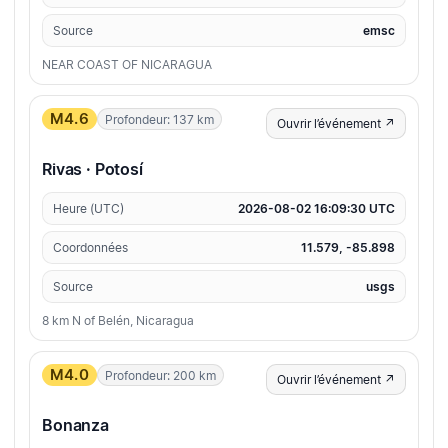
Source
emsc
NEAR COAST OF NICARAGUA
M4.6
Profondeur: 137 km
Ouvrir l’événement ↗
Rivas · Potosí
Heure (UTC)
2026-08-02 16:09:30 UTC
Coordonnées
11.579, -85.898
Source
usgs
8 km N of Belén, Nicaragua
M4.0
Profondeur: 200 km
Ouvrir l’événement ↗
Bonanza