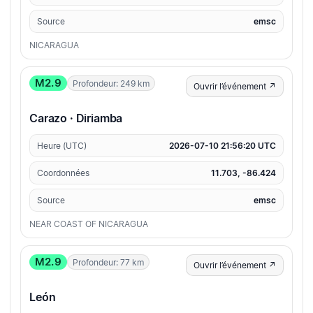
Source
emsc
NICARAGUA
M2.9
Profondeur: 249 km
Ouvrir l’événement ↗
Carazo · Diriamba
Heure (UTC)
2026-07-10 21:56:20 UTC
Coordonnées
11.703, -86.424
Source
emsc
NEAR COAST OF NICARAGUA
M2.9
Profondeur: 77 km
Ouvrir l’événement ↗
León