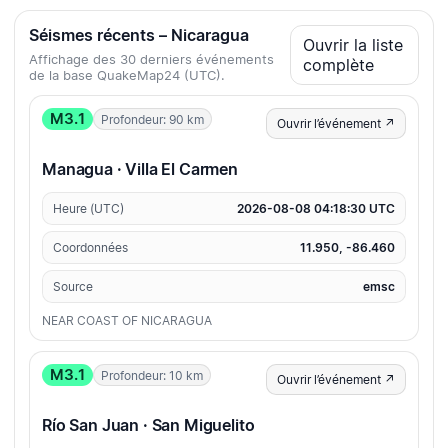
Séismes récents – Nicaragua
Ouvrir la liste
Affichage des 30 derniers événements
complète
de la base QuakeMap24 (UTC).
M3.1
Profondeur: 90 km
Ouvrir l’événement ↗
Managua · Villa El Carmen
Heure (UTC)
2026-08-08 04:18:30 UTC
Coordonnées
11.950, -86.460
Source
emsc
NEAR COAST OF NICARAGUA
M3.1
Profondeur: 10 km
Ouvrir l’événement ↗
Río San Juan · San Miguelito