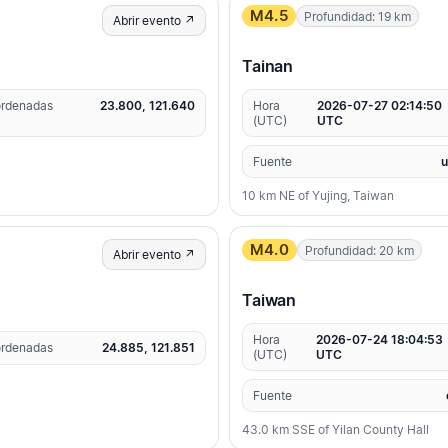
M4.5
Profundidad: 19 km
Abrir evento ↗
Tainan
rdenadas
23.800, 121.640
Hora
2026-07-27 02:14:50
(UTC)
UTC
Fuente
10 km NE of Yujing, Taiwan
M4.0
Profundidad: 20 km
Abrir evento ↗
Taiwan
Hora
2026-07-24 18:04:53
rdenadas
24.885, 121.851
(UTC)
UTC
Fuente
43.0 km SSE of Yilan County Hall