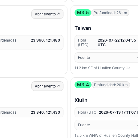
M3.5
Profundidad: 26 km
Abrir evento ↗
Taiwan
rdenadas
23.960, 121.480
Hora
2026-07-22 12:04:55
(UTC)
UTC
Fuente
11.2 km SE of Hualien County Hall
M3.4
Profundidad: 20 km
Abrir evento ↗
Xiulin
rdenadas
23.840, 121.430
Hora (UTC)
2026-07-19 17:11:07
Fuente
12.5 km WNW of Hualien County Hall