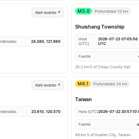
M3.0
Profundidad: 10 km
Abrir evento ↗
Shuishang Township
Hora
2026-07-23 07:05:56
rdenadas
24.380, 121.960
(UTC)
UTC
Fuente
20.3 km E of Chiayi County Hall
M4.1
Profundidad: 24 km
Abrir evento ↗
Taiwan
rdenadas
23.610, 120.570
Hora (UTC)
2026-07-22 20:57:10
Fuente
46 km S of Hualien City, Taiwan