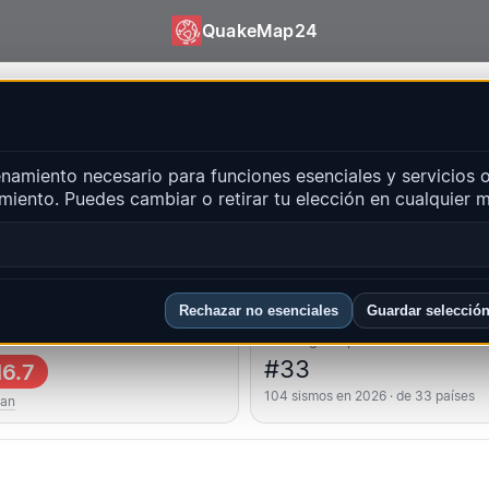
QuakeMap24
QuakeMap24
amiento necesario para funciones esenciales y servicios o
entes
miento. Puedes cambiar o retirar tu elección en cualquier
Abri
ones principales
FAQ
Rechazar no esenciales
Guardar selecció
 fuerte
Ranking del país
#33
6.7
104 sismos en 2026 · de 33 países
wan