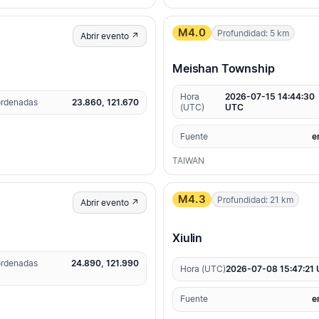
M4.0
Profundidad: 5 km
Abrir evento ↗
Meishan Township
Hora
2026-07-15 14:44:30
rdenadas
23.860, 121.670
(UTC)
UTC
Fuente
e
TAIWAN
M4.3
Profundidad: 21 km
Abrir evento ↗
Xiulin
rdenadas
24.890, 121.990
Hora (UTC)
2026-07-08 15:47:21
Fuente
e