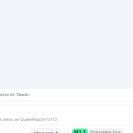
motos en Taiwán.
 de datos de QuakeMap24 (UTC).
M3.3
Profundidad: 9 km