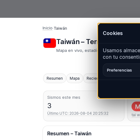
Inicio
·
Taiwán
Cookies
Taiwán – Terremotos | 
Usamos almacen
Mapa en vivo, estadísticas y eventos reci
con tu consenti
Preferencias
Resumen
Mapa
Recientes
Gráficos
Regi
Sismos este mes
Más
3
M
Último UTC: 2026-08-04 20:25:32
tai 
Resumen – Taiwán