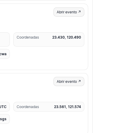
Abrir evento ↗
Coordenadas
23.430, 120.490
cwa
Abrir evento ↗
 UTC
Coordenadas
23.561, 121.574
usgs