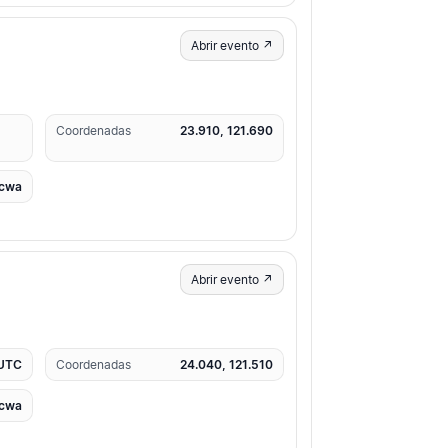
Abrir evento ↗
Coordenadas
23.910, 121.690
cwa
Abrir evento ↗
 UTC
Coordenadas
24.040, 121.510
cwa