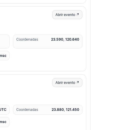
Abrir evento ↗
Coordenadas
23.590, 120.640
msc
Abrir evento ↗
 UTC
Coordenadas
23.880, 121.450
msc