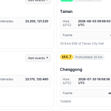
Abrir evento ↗
Tainan
rdenadas
23.200, 121.520
Hora
2026-08-03 09:06:50
(UTC)
UTC
Fuente
35.9 km ENE of Tainan City Hall
M4.7
Profundidad: 20 km
Abrir evento ↗
Chenggong
rdenadas
23.170, 120.480
Hora
2026-07-30 16:58:36
(UTC)
UTC
Fuente
e
TAIWAN