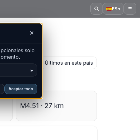
ES
▾
☰
✕
pcionales solo
 momento.
r mapa histórico
Últimos en este país
▸
n
Aceptar todo
Promedios
M4.51 · 27 km