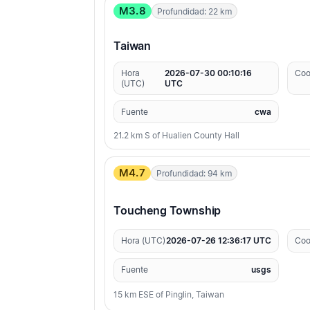
M3.8
Profundidad: 22 km
Taiwan
Hora
2026-07-30 00:10:16
Coo
(UTC)
UTC
Fuente
cwa
21.2 km S of Hualien County Hall
M4.7
Profundidad: 94 km
Toucheng Township
Hora (UTC)
2026-07-26 12:36:17 UTC
Coo
Fuente
usgs
15 km ESE of Pinglin, Taiwan