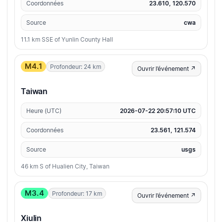
Coordonnées
23.610, 120.570
Source
cwa
11.1 km SSE of Yunlin County Hall
M4.1
Profondeur: 24 km
Ouvrir l’événement ↗
Taiwan
Heure (UTC)
2026-07-22 20:57:10 UTC
Coordonnées
23.561, 121.574
Source
usgs
46 km S of Hualien City, Taiwan
M3.4
Profondeur: 17 km
Ouvrir l’événement ↗
Xiulin