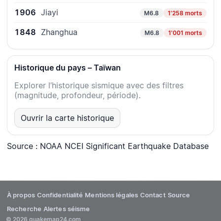
1906
Jiayi
M6.8
1'258 morts
1848
Zhanghua
M6.8
1'001 morts
Historique du pays – Taïwan
Explorer l’historique sismique avec des filtres
(magnitude, profondeur, période).
Ouvrir la carte historique
Source : NOAA NCEI Significant Earthquake Database
À propos
Confidentialité
Mentions légales
Contact
Source
Recherche
Alertes séisme
© 2026 quakemap24.com