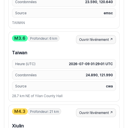
Coordonnées
23.590, 120.640
Source
emsc
TAIWAN
M3.6
Profondeur: 6 km
Ouvrir l’événement ↗
Taiwan
Heure (UTC)
2026-07-09 01:29:01 UTC
Coordonnées
24.890, 121.990
Source
cwa
28.7 km NE of Yilan County Hall
M4.3
Profondeur: 21 km
Ouvrir l’événement ↗
Xiulin