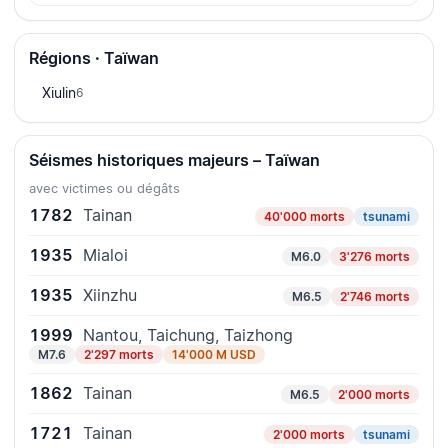
Régions · Taïwan
Xiulin
6
Séismes historiques majeurs – Taïwan
avec victimes ou dégâts
1782
Tainan
40'000 morts
tsunami
1935
Mialoi
M6.0
3'276 morts
1935
Xiinzhu
M6.5
2'746 morts
1999
Nantou, Taichung, Taizhong
M7.6
2'297 morts
14'000 M USD
1862
Tainan
M6.5
2'000 morts
1721
Tainan
2'000 morts
tsunami