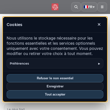
FR
▾
☰
Accueil
·
Taïwan
Cookies
✕
Taïwan – Séismes | QuakeMap24
Nous utilisons le stockage nécessaire pour les
Carte en direct, statistiques et événements récents
fonctions essentielles et les services optionnels
uniquement avec votre consentement. Vous pouvez
Ouvrir la carte historique
Derniers dans ce pays
modifier ou retirer votre choix à tout moment.
Aperçu
Carte
Récents
Graphiques
Principales régions
▸
Préférences
FAQ
Refuser le non essentiel
Séismes ce mois-ci
Enregistrer
3
Tout accepter
Dernier UTC : 2026-08-04 20:25:32
Le plus fort