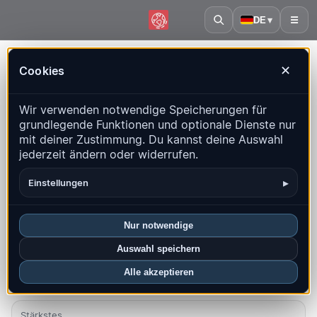
DE
▾
☰
Startseite
·
Taiwan
Cookies
✕
Taiwan – Erdbeben | QuakeMap24
Wir verwenden notwendige Speicherungen für
Live-Karte, Statistiken und aktuelle Ereignisse
grundlegende Funktionen und optionale Dienste nur
mit deiner Zustimmung. Du kannst deine Auswahl
Historienkarte öffnen
Neueste in diesem Land
jederzeit ändern oder widerrufen.
Überblick
Karte
Aktuell
Diagramme
Top-Regionen
▸
Einstellungen
FAQ
Nur notwendige
Beben diesen Monat
Auswahl speichern
3
Alle akzeptieren
Neueste UTC: 2026-08-04 20:25:32
Stärkstes