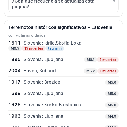
¿Con qué frecuencia se actualiza esta
página?
Terremotos históricos significativos – Eslovenia
con víctimas o daños
1511
Slovenia: Idrija,Skofja Loka
M6.5
15 muertes
tsunami
1895
Slovenia: Ljubljana
M6.1
7 muertes
2004
Bovec, Kobarid
M5.2
1 muertes
1917
Slovenia: Brezice
M5.6
1699
Slovenia: Ljubljana
M5.0
1628
Slovenia: Krisko,Brestanica
M5.0
1963
Slovenia: Ljubljana
M4.9