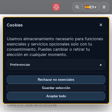
ES
▾
☰
Inicio
·
Eslovenia
Cookies
✕
Eslovenia – Terremotos |
Usamos almacenamiento necesario para funciones
QuakeMap24
esenciales y servicios opcionales solo con tu
Mapa en vivo, estadísticas y eventos recientes
consentimiento. Puedes cambiar o retirar tu
elección en cualquier momento.
Abrir mapa histórico
Últimos en este país
▸
Preferencias
Resumen
Mapa
Recientes
Gráficos
Regiones principales
FAQ
Rechazar no esenciales
Guardar selección
Sismos este mes
Aceptar todo
2
Último UTC: 2026-08-03 02:23:48