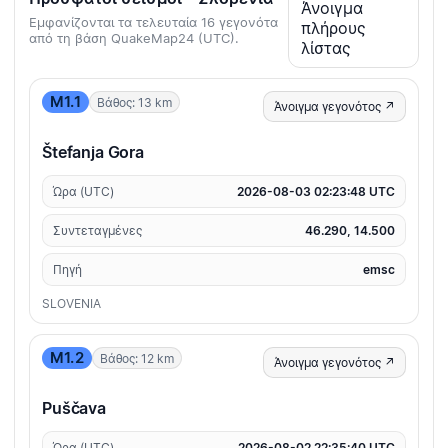
Άνοιγμα
Εμφανίζονται τα τελευταία 16 γεγονότα
πλήρους
από τη βάση QuakeMap24 (UTC).
λίστας
M1.1
Βάθος: 13 km
Άνοιγμα γεγονότος ↗
Štefanja Gora
Ώρα (UTC)
2026-08-03 02:23:48 UTC
Συντεταγμένες
46.290, 14.500
Πηγή
emsc
SLOVENIA
M1.2
Βάθος: 12 km
Άνοιγμα γεγονότος ↗
Puščava
Ώρα (UTC)
2026-08-02 22:35:40 UTC