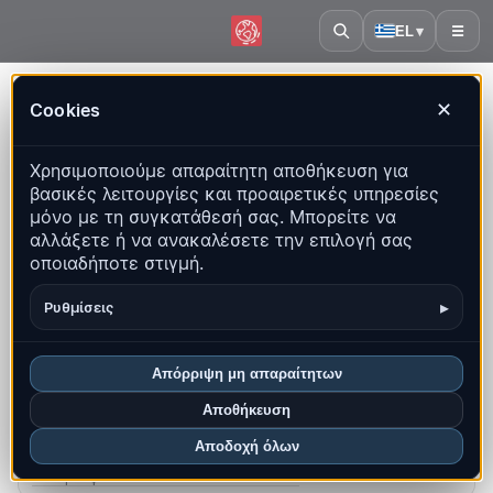
EL
▾
☰
Αρχική
·
Σλοβενία
Cookies
✕
Σλοβενία – Σεισμοί | QuakeMap24
Χρησιμοποιούμε απαραίτητη αποθήκευση για
Ζωντανός χάρτης, στατιστικά και πρόσφατα γεγονότα
βασικές λειτουργίες και προαιρετικές υπηρεσίες
μόνο με τη συγκατάθεσή σας. Μπορείτε να
Άνοιγμα ιστορικού χάρτη
αλλάξετε ή να ανακαλέσετε την επιλογή σας
οποιαδήποτε στιγμή.
Τα πιο πρόσφατα σε αυτή τη χώρα
▸
Ρυθμίσεις
Επισκόπηση
Χάρτης
Πρόσφατα
Γραφήματα
Κορυφαίες περιοχές
Συχνές ερωτήσεις
Απόρριψη μη απαραίτητων
Αποθήκευση
Σεισμοί αυτόν τον μήνα
2
Αποδοχή όλων
Πιο πρόσφατο UTC: 2026-08-03 02:23:48