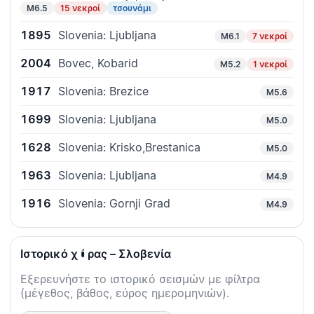
M6.5
15 νεκροί
τσουνάμι
1895
Slovenia: Ljubljana
M6.1
7 νεκροί
2004
Bovec, Kobarid
M5.2
1 νεκροί
1917
Slovenia: Brezice
M5.6
1699
Slovenia: Ljubljana
M5.0
1628
Slovenia: Krisko,Brestanica
M5.0
1963
Slovenia: Ljubljana
M4.9
1916
Slovenia: Gornji Grad
M4.9
Ιστορικό χώρας – Σλοβενία
Εξερευνήστε το ιστορικό σεισμών με φίλτρα
(μέγεθος, βάθος, εύρος ημερομηνιών).