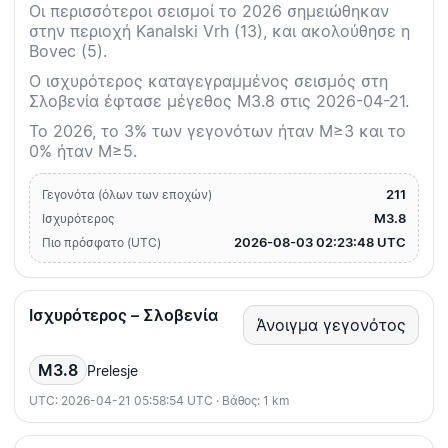
Οι περισσότεροι σεισμοί το 2026 σημειώθηκαν
στην περιοχή Kanalski Vrh (13), και ακολούθησε η
Bovec (5).
Ο ισχυρότερος καταγεγραμμένος σεισμός στη
Σλοβενία έφτασε μέγεθος M3.8 στις 2026-04-21.
Το 2026, το 3% των γεγονότων ήταν M≥3 και το
0% ήταν M≥5.
211
Γεγονότα (όλων των εποχών)
M3.8
Ισχυρότερος
2026-08-03 02:23:48 UTC
Πιο πρόσφατο (UTC)
Ισχυρότερος – Σλοβενία
Άνοιγμα γεγονότος
M3.8
Prelesje
UTC: 2026-04-21 05:58:54 UTC · Βάθος: 1 km