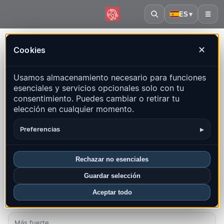
ES
▾
☰
Inicio
·
India
Cookies
✕
India – Terremotos | QuakeMap24
Usamos almacenamiento necesario para funciones
Mapa en vivo, estadísticas y eventos recientes
esenciales y servicios opcionales solo con tu
consentimiento. Puedes cambiar o retirar tu
Abrir mapa histórico
Últimos en este país
elección en cualquier momento.
Resumen
Mapa
Recientes
Gráficos
Regiones principales
▸
Preferencias
FAQ
Rechazar no esenciales
Sismos este mes
Guardar selección
35
Aceptar todo
Último UTC: 2026-08-09 03:02:07
Más fuerte