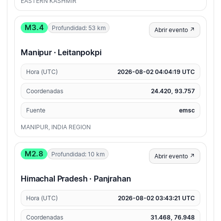
EASTERN KASHMIR
M3.4
Profundidad: 53 km
Abrir evento ↗
Manipur · Leitanpokpi
Hora (UTC)
2026-08-02 04:04:19 UTC
Coordenadas
24.420, 93.757
Fuente
emsc
MANIPUR, INDIA REGION
M2.8
Profundidad: 10 km
Abrir evento ↗
Himachal Pradesh · Panjrahan
Hora (UTC)
2026-08-02 03:43:21 UTC
Coordenadas
31.468, 76.948