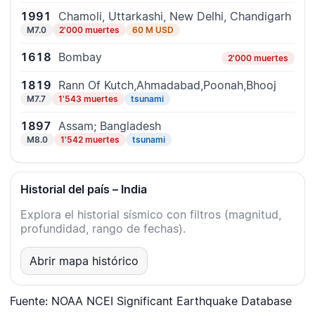
1991
Chamoli, Uttarkashi, New Delhi, Chandigarh
M7.0
2'000 muertes
60 M USD
1618
Bombay
2'000 muertes
1819
Rann Of Kutch,Ahmadabad,Poonah,Bhooj
M7.7
1'543 muertes
tsunami
1897
Assam; Bangladesh
M8.0
1'542 muertes
tsunami
Historial del país – India
Explora el historial sísmico con filtros (magnitud,
profundidad, rango de fechas).
Abrir mapa histórico
Fuente: NOAA NCEI Significant Earthquake Database