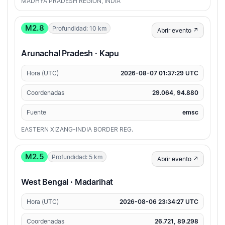
MADHYA PRADESH REGION, INDIA
M2.8
Profundidad: 10 km
Abrir evento ↗
Arunachal Pradesh · Kapu
Hora (UTC)
2026-08-07 01:37:29 UTC
Coordenadas
29.064, 94.880
Fuente
emsc
EASTERN XIZANG-INDIA BORDER REG.
M2.5
Profundidad: 5 km
Abrir evento ↗
West Bengal · Madarihat
Hora (UTC)
2026-08-06 23:34:27 UTC
Coordenadas
26.721, 89.298