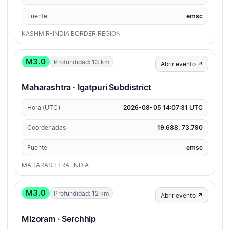
Fuente
emsc
KASHMIR-INDIA BORDER REGION
M3.0
Profundidad: 13 km
Abrir evento ↗
Maharashtra · Igatpuri Subdistrict
Hora (UTC)
2026-08-05 14:07:31 UTC
Coordenadas
19.688, 73.790
Fuente
emsc
MAHARASHTRA, INDIA
M3.0
Profundidad: 12 km
Abrir evento ↗
Mizoram · Serchhip