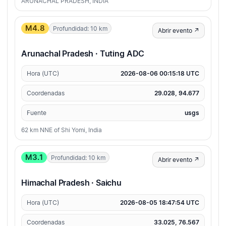
ARUNACHAL PRADESH, INDIA
M4.8
Profundidad: 10 km
Abrir evento ↗
Arunachal Pradesh · Tuting ADC
Hora (UTC)
2026-08-06 00:15:18 UTC
Coordenadas
29.028, 94.677
Fuente
usgs
62 km NNE of Shi Yomi, India
M3.1
Profundidad: 10 km
Abrir evento ↗
Himachal Pradesh · Saichu
Hora (UTC)
2026-08-05 18:47:54 UTC
Coordenadas
33.025, 76.567