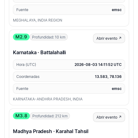
Fuente
emsc
MEGHALAYA, INDIA REGION
M2.9
Profundidad: 10 km
Abrir evento ↗
Karnataka · Battalahalli
Hora (UTC)
2026-08-03 14:11:52 UTC
Coordenadas
13.583, 78.136
Fuente
emsc
KARNATAKA-ANDHRA PRADESH, INDIA
M3.8
Profundidad: 212 km
Abrir evento ↗
Madhya Pradesh · Karahal Tahsil