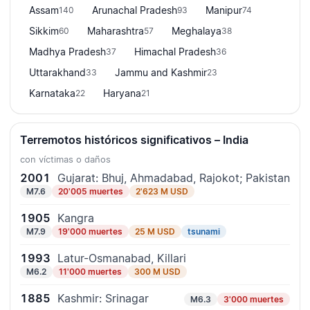
Assam
Arunachal Pradesh
Manipur
140
93
74
Sikkim
Maharashtra
Meghalaya
60
57
38
Madhya Pradesh
Himachal Pradesh
37
36
Uttarakhand
Jammu and Kashmir
33
23
Karnataka
Haryana
22
21
Terremotos históricos significativos – India
con víctimas o daños
2001
Gujarat: Bhuj, Ahmadabad, Rajokot; Pakistan
M7.6
20'005 muertes
2'623 M USD
1905
Kangra
M7.9
19'000 muertes
25 M USD
tsunami
1993
Latur-Osmanabad, Killari
M6.2
11'000 muertes
300 M USD
1885
Kashmir: Srinagar
M6.3
3'000 muertes