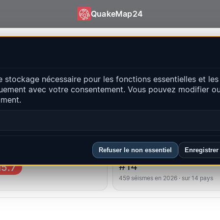
QuakeMap24
ap24
e stockage nécessaire pour les fonctions essentielles et les
ts récents
uement avec votre consentement. Vous pouvez modifier ou 
Ouvrir la c
oment.
ipales régions
FAQ
Refuser le non essentiel
Enregistrer
lus fort
Classement du pays
#14
5.7
459 séismes en 2026 · sur 14 pays