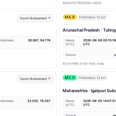
MADHYA PRADESH, INDIA
M4.8
Profondeur: 10 km
Ouvrir l’événement ↗
Arunachal Pradesh · Tutin
rdonnées
28.987, 94.774
Heure
2026-08-06 00:15:18
(UTC)
UTC
Source
62 km NNE of Shi Yomi, India
M3.0
Profondeur: 13 km
Ouvrir l’événement ↗
Maharashtra · Igatpuri Subd
rdonnées
33.025, 76.567
Heure
2026-08-05 14:07:31
(UTC)
UTC
Source
e