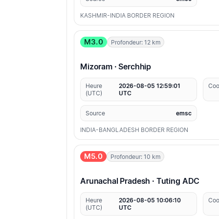
KASHMIR-INDIA BORDER REGION
M3.0
Profondeur: 12 km
Mizoram · Serchhip
Heure
2026-08-05 12:59:01
Coo
(UTC)
UTC
Source
emsc
INDIA-BANGLADESH BORDER REGION
M5.0
Profondeur: 10 km
Arunachal Pradesh · Tuting ADC
Heure
2026-08-05 10:06:10
Coo
(UTC)
UTC