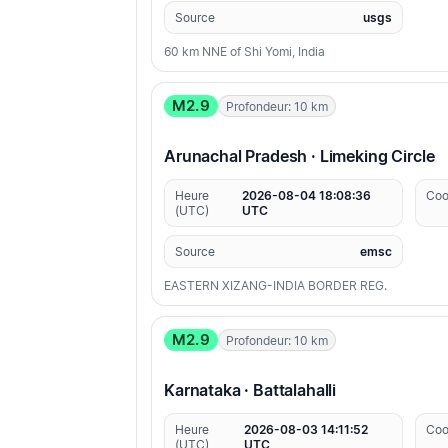
Source
usgs
60 km NNE of Shi Yomi, India
M2.9
Profondeur: 10 km
Arunachal Pradesh · Limeking Circle
Heure
2026-08-04 18:08:36
Coo
(UTC)
UTC
Source
emsc
EASTERN XIZANG-INDIA BORDER REG.
M2.9
Profondeur: 10 km
Karnataka · Battalahalli
Heure
2026-08-03 14:11:52
Coo
(UTC)
UTC