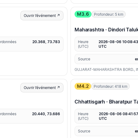
M3.6
Profondeur: 5 km
Ouvrir l’événement ↗
Maharashtra · Dindori Talu
rdonnées
20.368, 73.783
Heure
2026-08-06 10:08:4
(UTC)
UTC
Source
e
GUJARAT-MAHARASHTRA BORD., I
M4.2
Profondeur: 418 km
Ouvrir l’événement ↗
Chhattisgarh · Bharatpur Ta
rdonnées
20.440, 73.686
Heure
2026-08-06 08:41:5
(UTC)
UTC
Source
e