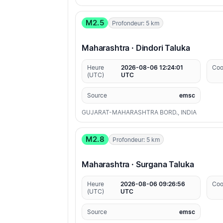
M2.5
Profondeur: 5 km
Maharashtra · Dindori Taluka
Heure
2026-08-06 12:24:01
Coo
(UTC)
UTC
Source
emsc
GUJARAT-MAHARASHTRA BORD., INDIA
M2.8
Profondeur: 5 km
Maharashtra · Surgana Taluka
Heure
2026-08-06 09:26:56
Coo
(UTC)
UTC
Source
emsc