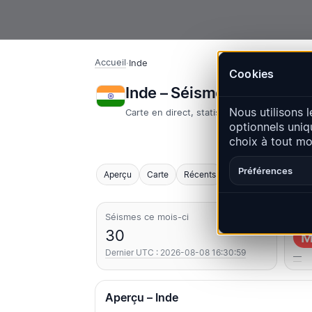
Accueil
·
Inde
Cookies
Inde – Séismes | QuakeM
Nous utilisons l
Carte en direct, statistiques et événemen
optionnels uniq
choix à tout m
Préférences
Aperçu
Carte
Récents
Graphiques
Princ
Séismes ce mois-ci
Le p
30
M
Dernier UTC : 2026-08-08 16:30:59
—
Aperçu – Inde