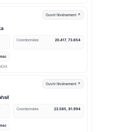
Ouvrir l’événement ↗
ka
3
Coordonnées
20.417, 73.654
msc
NDIA
Ouvrir l’événement ↗
hsil
7
Coordonnées
23.585, 81.994
msc