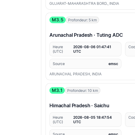
GUJARAT-MAHARASHTRA BORD., INDIA
M3.5
Profondeur: 5 km
Arunachal Pradesh · Tuting ADC
Heure
2026-08-06 01:47:41
Coo
(UTC)
UTC
Source
emsc
ARUNACHAL PRADESH, INDIA
M3.1
Profondeur: 10 km
Himachal Pradesh · Saichu
Heure
2026-08-05 18:47:54
Coo
(UTC)
UTC
Source
emsc