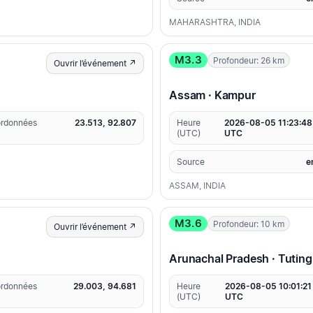
MAHARASHTRA, INDIA
M3.3
Profondeur: 26 km
Ouvrir l’événement ↗
Assam · Kampur
rdonnées
23.513, 92.807
Heure
2026-08-05 11:23:48
(UTC)
UTC
Source
e
ASSAM, INDIA
M3.6
Profondeur: 10 km
Ouvrir l’événement ↗
Arunachal Pradesh · Tutin
rdonnées
29.003, 94.681
Heure
2026-08-05 10:01:21
(UTC)
UTC