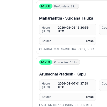
M3.8
Profondeur: 3 km
Maharashtra · Surgana Taluka
Heure
2026-08-08 16:30:59
Coo
(UTC)
UTC
Source
emsc
GUJARAT-MAHARASHTRA BORD., INDIA
M2.8
Profondeur: 10 km
Arunachal Pradesh · Kapu
Heure
2026-08-07 01:37:29
Coo
(UTC)
UTC
Source
emsc
EASTERN XIZANG-INDIA BORDER REG.