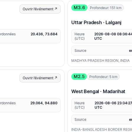
M3.6
Profondeur: 151 km
Ouvrir l’événement ↗
Uttar Pradesh · Lalganj
rdonnées
20.436, 73.684
Heure
2026-08-08 08:36:4
(UTC)
UTC
Source
e
MADHYA PRADESH REGION, INDIA
M2.5
Profondeur: 5 km
Ouvrir l’événement ↗
West Bengal · Madarihat
rdonnées
29.064, 94.880
Heure
2026-08-06 23:34:2
(UTC)
UTC
Source
e
INDIA-BANGLADESH BORDER REG