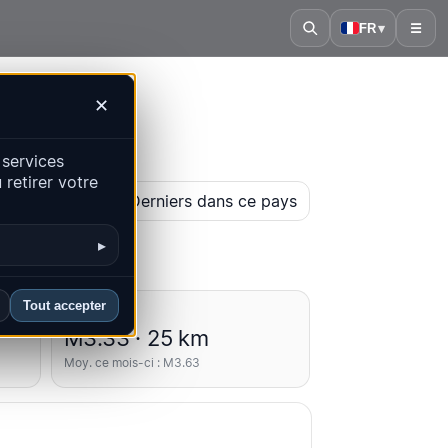
FR
▾
☰
✕
 services
retirer votre
arte historique
Derniers dans ce pays
▸
Tout accepter
Moyennes
M3.33 · 25 km
Moy. ce mois-ci : M3.63