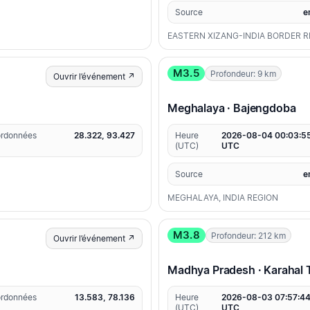
Source
e
EASTERN XIZANG-INDIA BORDER R
M3.5
Profondeur: 9 km
Ouvrir l’événement ↗
Meghalaya · Bajengdoba
rdonnées
28.322, 93.427
Heure
2026-08-04 00:03:5
(UTC)
UTC
Source
e
MEGHALAYA, INDIA REGION
M3.8
Profondeur: 212 km
Ouvrir l’événement ↗
Madhya Pradesh · Karahal T
rdonnées
13.583, 78.136
Heure
2026-08-03 07:57:4
(UTC)
UTC