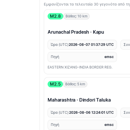
Εμφανίζονται τα τελευταία 30 γεγονότα από 
M2.8
Βάθος: 10 km
Arunachal Pradesh · Kapu
Ώρα (UTC)
2026-08-07 01:37:29 UTC
Συν
Πηγή
emsc
EASTERN XIZANG-INDIA BORDER REG.
M2.5
Βάθος: 5 km
Maharashtra · Dindori Taluka
Ώρα (UTC)
2026-08-06 12:24:01 UTC
Συν
Πηγή
emsc