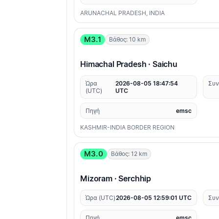
ARUNACHAL PRADESH, INDIA
M3.1
Βάθος: 10 km
Himachal Pradesh · Saichu
Ώρα
2026-08-05 18:47:54
Συν
(UTC)
UTC
Πηγή
emsc
KASHMIR-INDIA BORDER REGION
M3.0
Βάθος: 12 km
Mizoram · Serchhip
Ώρα (UTC)
2026-08-05 12:59:01 UTC
Συν
Πηγή
emsc