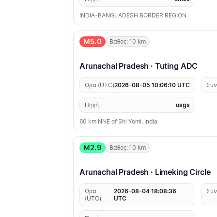
INDIA-BANGLADESH BORDER REGION
M5.0
Βάθος: 10 km
Arunachal Pradesh · Tuting ADC
Ώρα (UTC)
2026-08-05 10:06:10 UTC
Συν
Πηγή
usgs
60 km NNE of Shi Yomi, India
M2.9
Βάθος: 10 km
Arunachal Pradesh · Limeking Circle
Ώρα
2026-08-04 18:08:36
Συν
(UTC)
UTC