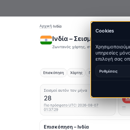
Αρχική
·
Ινδία
Cookies
Ινδία – Σεισμοί | Quake
Χρησιμοποιούμε
Ζωντανός χάρτης, στατιστικά και πρόσφα
υπηρεσίες μόνο
επιλογή σας οπ
Ρυθμίσεις
Επισκόπηση
Χάρτης
Πρόσφατα
Γραφήματ
Σεισμοί αυτόν τον μήνα
Ισχ
28
M
Πιο πρόσφατο UTC: 2026-08-07
—
01:37:29
Επισκόπηση – Ινδία