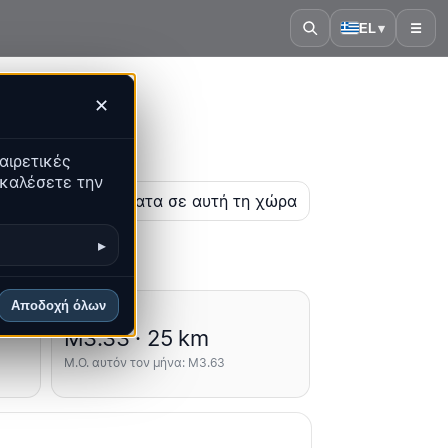
EL
▾
☰
✕
αιρετικές
ακαλέσετε την
η
Τα πιο πρόσφατα σε αυτή τη χώρα
▸
Αποδοχή όλων
Μέσοι όροι
M3.33 · 25 km
Μ.Ο. αυτόν τον μήνα: M3.63