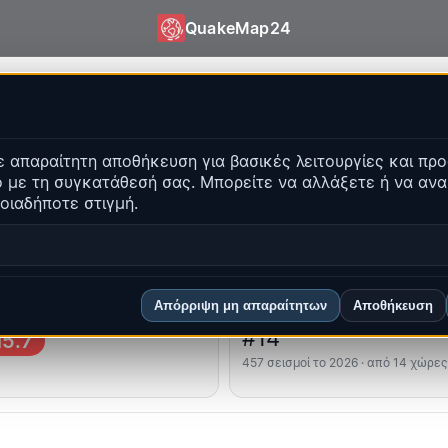
QuakeMap24
Map24
 απαραίτητη αποθήκευση για βασικές λειτουργίες και προ
τα γεγονότα
 με τη συγκατάθεσή σας. Μπορείτε να αλλάξετε ή να αν
Άνοιγμα ιστορικού χάρτ
οιαδήποτε στιγμή.
α
Κορυφαίες περιοχές
Συχνές ερωτήσεις
Απόρριψη μη απαραίτητων
Αποθήκευση
υρότερος
Κατάταξη χώρας
#14
5.7
457 σεισμοί το 2026 · από 14 χώρες