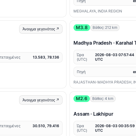
Πηγή
e
MEGHALAYA, INDIA REGION
M3.8
Βάθος: 212 km
Άνοιγμα γεγονότος ↗
Madhya Pradesh · Karahal T
Ώρα
2026-08-03 07:57:44
τεταγμένες
13.583, 78.136
(UTC)
UTC
Πηγή
e
RAJASTHAN-MADHYA PRADESH, I
M2.6
Βάθος: 4 km
Άνοιγμα γεγονότος ↗
Assam · Lakhipur
τεταγμένες
30.510, 79.416
Ώρα
2026-08-03 00:35:59
(UTC)
UTC