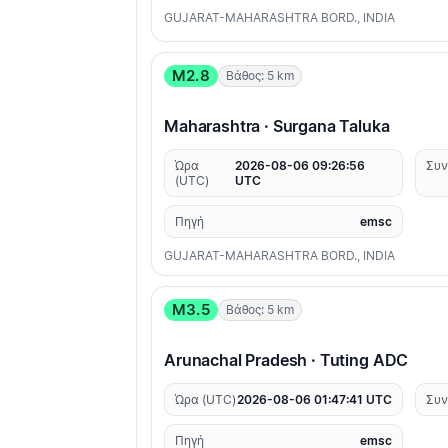
GUJARAT-MAHARASHTRA BORD., INDIA
M2.8
Βάθος: 5 km
Maharashtra · Surgana Taluka
Ώρα
2026-08-06 09:26:56
Συν
(UTC)
UTC
Πηγή
emsc
GUJARAT-MAHARASHTRA BORD., INDIA
M3.5
Βάθος: 5 km
Arunachal Pradesh · Tuting ADC
Ώρα (UTC)
2026-08-06 01:47:41 UTC
Συν
Πηγή
emsc