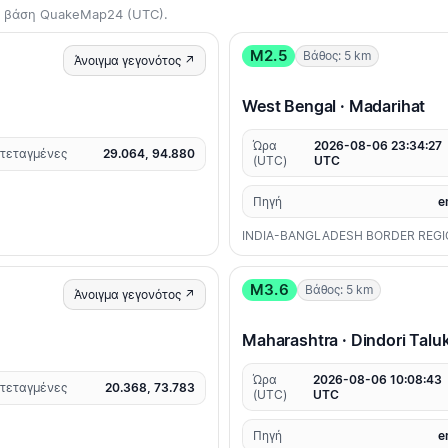
τη βάση QuakeMap24 (UTC).
M2.5
Βάθος: 5 km
Άνοιγμα γεγονότος ↗
West Bengal · Madarihat
Ώρα
2026-08-06 23:34:27
τεταγμένες
29.064, 94.880
(UTC)
UTC
Πηγή
e
INDIA-BANGLADESH BORDER REG
M3.6
Βάθος: 5 km
Άνοιγμα γεγονότος ↗
Maharashtra · Dindori Talu
Ώρα
2026-08-06 10:08:43
τεταγμένες
20.368, 73.783
(UTC)
UTC
Πηγή
e