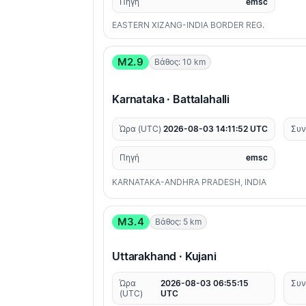
Πηγή
emsc
EASTERN XIZANG-INDIA BORDER REG.
M2.9
Βάθος: 10 km
Karnataka · Battalahalli
Ώρα (UTC)
2026-08-03 14:11:52 UTC
Συν
Πηγή
emsc
KARNATAKA-ANDHRA PRADESH, INDIA
M3.4
Βάθος: 5 km
Uttarakhand · Kujani
Ώρα
2026-08-03 06:55:15
Συν
(UTC)
UTC