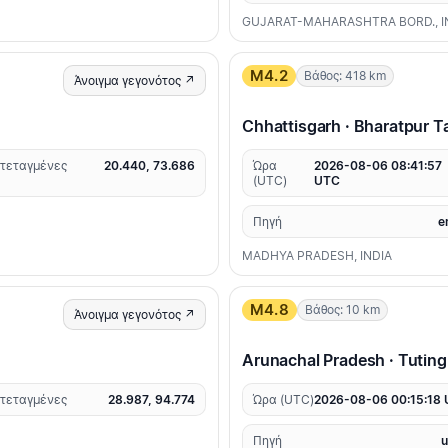
GUJARAT-MAHARASHTRA BORD., I
M4.2
Βάθος: 418 km
Άνοιγμα γεγονότος ↗
Chhattisgarh · Bharatpur Ta
τεταγμένες
20.440, 73.686
Ώρα
2026-08-06 08:41:57
(UTC)
UTC
Πηγή
e
MADHYA PRADESH, INDIA
M4.8
Βάθος: 10 km
Άνοιγμα γεγονότος ↗
Arunachal Pradesh · Tutin
τεταγμένες
28.987, 94.774
Ώρα (UTC)
2026-08-06 00:15:18
Πηγή