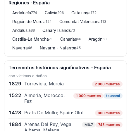
Regiones · España
Andalucía
Galicia
Catalunya
774
206
172
Región de Murcia
Comunitat Valenciana
124
113
Andalusia
Canary Islands
88
73
Castilla-La Mancha
Canarias
Aragón
71
66
50
Navarra
Navarra - Nafarroa
46
45
Terremotos históricos significativos – España
con víctimas o daños
1829
Torrevieja, Murcia
2'000 muertes
1522
Almeria; Morocco:
1'000 muertes
tsunami
Fez
1428
Prats De Mollo; Spain: Olot
800 muertes
1884
Arenas Del Rey, Vega,
M6.7
745 muertes
Alhama, Malaga