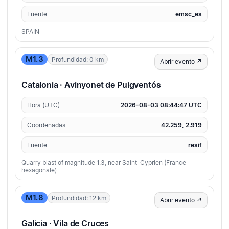
Fuente
emsc_es
SPAIN
M1.3
Profundidad: 0 km
Abrir evento ↗
Catalonia · Avinyonet de Puigventós
Hora (UTC)
2026-08-03 08:44:47 UTC
Coordenadas
42.259, 2.919
Fuente
resif
Quarry blast of magnitude 1.3, near Saint-Cyprien (France
hexagonale)
M1.8
Profundidad: 12 km
Abrir evento ↗
Galicia · Vila de Cruces