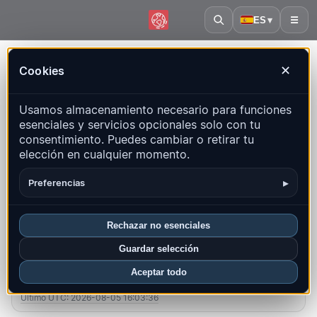
ES
▾
☰
Inicio
·
España
Cookies
✕
España – Terremotos |
Usamos almacenamiento necesario para funciones
QuakeMap24
esenciales y servicios opcionales solo con tu
Mapa en vivo, estadísticas y eventos recientes
consentimiento. Puedes cambiar o retirar tu
elección en cualquier momento.
Abrir mapa histórico
Últimos en este país
▸
Preferencias
Resumen
Mapa
Recientes
Gráficos
Regiones principales
FAQ
Rechazar no esenciales
Guardar selección
Sismos este mes
Aceptar todo
25
Último UTC: 2026-08-05 16:03:36