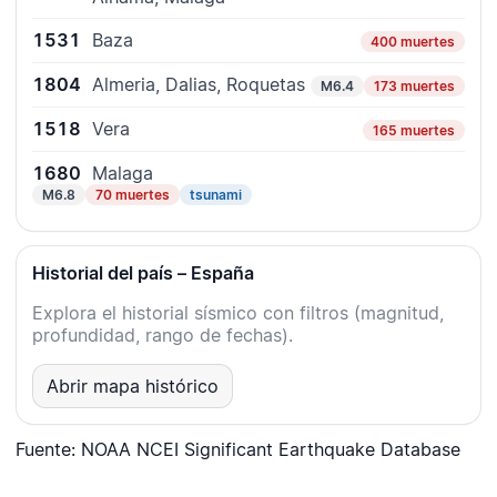
1531
Baza
400 muertes
1804
Almeria, Dalias, Roquetas
M6.4
173 muertes
1518
Vera
165 muertes
1680
Malaga
M6.8
70 muertes
tsunami
Historial del país – España
Explora el historial sísmico con filtros (magnitud,
profundidad, rango de fechas).
Abrir mapa histórico
Fuente: NOAA NCEI Significant Earthquake Database