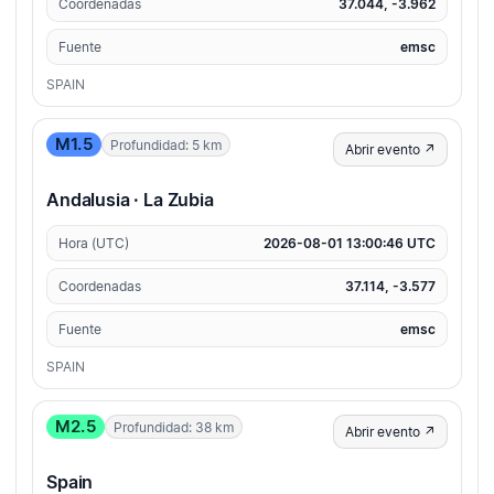
Coordenadas
37.044, -3.962
Fuente
emsc
SPAIN
M1.5
Profundidad: 5 km
Abrir evento ↗
Andalusia · La Zubia
Hora (UTC)
2026-08-01 13:00:46 UTC
Coordenadas
37.114, -3.577
Fuente
emsc
SPAIN
M2.5
Profundidad: 38 km
Abrir evento ↗
Spain