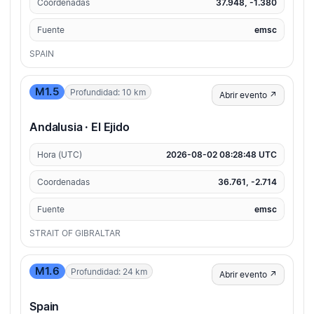
Coordenadas
37.948, -1.380
Fuente
emsc
SPAIN
M1.5
Profundidad: 10 km
Abrir evento ↗
Andalusia · El Ejido
Hora (UTC)
2026-08-02 08:28:48 UTC
Coordenadas
36.761, -2.714
Fuente
emsc
STRAIT OF GIBRALTAR
M1.6
Profundidad: 24 km
Abrir evento ↗
Spain