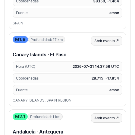
Coordenadas
38.159, -1.464
Fuente
emsc
SPAIN
M1.8
Profundidad: 17 km
Abrir evento ↗
Canary Islands · El Paso
Hora (UTC)
2026-07-31 14:37:56 UTC
Coordenadas
28.715, -17.854
Fuente
emsc
CANARY ISLANDS, SPAIN REGION
M2.1
Profundidad: 1 km
Abrir evento ↗
Andalucía · Antequera