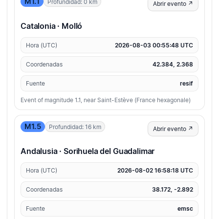
M1.1
Profundidad: 0 km
Abrir evento ↗
Catalonia · Molló
Hora (UTC)
2026-08-03 00:55:48 UTC
Coordenadas
42.384, 2.368
Fuente
resif
Event of magnitude 1.1, near Saint-Estève (France hexagonale)
M1.5
Profundidad: 16 km
Abrir evento ↗
Andalusia · Sorihuela del Guadalimar
Hora (UTC)
2026-08-02 16:58:18 UTC
Coordenadas
38.172, -2.892
Fuente
emsc