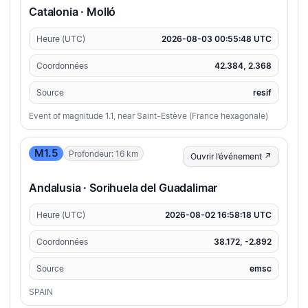
Catalonia · Molló
Heure (UTC)
2026-08-03 00:55:48 UTC
Coordonnées
42.384, 2.368
Source
resif
Event of magnitude 1.1, near Saint-Estève (France hexagonale)
M1.5
Profondeur: 16 km
Ouvrir l’événement ↗
Andalusia · Sorihuela del Guadalimar
Heure (UTC)
2026-08-02 16:58:18 UTC
Coordonnées
38.172, -2.892
Source
emsc
SPAIN