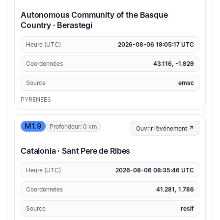
Autonomous Community of the Basque
Country · Berastegi
Heure (UTC)
2026-08-06 19:05:17 UTC
Coordonnées
43.116, -1.929
Source
emsc
PYRENEES
M1.9
Profondeur: 0 km
Ouvrir l’événement ↗
Catalonia · Sant Pere de Ribes
Heure (UTC)
2026-08-06 08:35:46 UTC
Coordonnées
41.281, 1.786
Source
resif