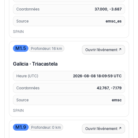
Coordonnées
37.000, -3.687
Source
emsc_es
SPAIN
M1.5
Profondeur: 16 km
Ouvrir l’événement ↗
Galicia · Triacastela
Heure (UTC)
2026-08-08 18:09:59 UTC
Coordonnées
42.767, -7.179
Source
emsc
SPAIN
M1.9
Profondeur: 0 km
Ouvrir l’événement ↗