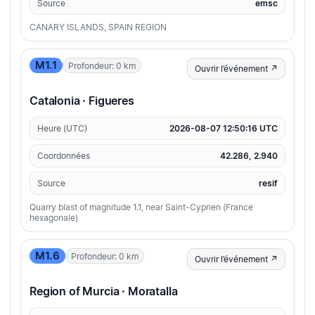
Source
emsc
CANARY ISLANDS, SPAIN REGION
M1.1
Profondeur: 0 km
Ouvrir l’événement ↗
Catalonia · Figueres
Heure (UTC)
2026-08-07 12:50:16 UTC
Coordonnées
42.286, 2.940
Source
resif
Quarry blast of magnitude 1.1, near Saint-Cyprien (France
hexagonale)
M1.6
Profondeur: 0 km
Ouvrir l’événement ↗
Region of Murcia · Moratalla