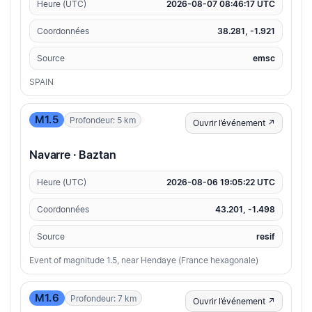
Heure (UTC)
2026-08-07 08:46:17 UTC
Coordonnées
38.281, -1.921
Source
emsc
SPAIN
M1.5
Profondeur: 5 km
Ouvrir l’événement ↗
Navarre · Baztan
Heure (UTC)
2026-08-06 19:05:22 UTC
Coordonnées
43.201, -1.498
Source
resif
Event of magnitude 1.5, near Hendaye (France hexagonale)
M1.6
Profondeur: 7 km
Ouvrir l’événement ↗