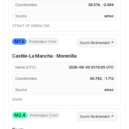
Coordonnées
36.574, -3.494
Source
emsc
STRAIT OF GIBRALTAR
M1.5
Profondeur: 5 km
Ouvrir l’événement ↗
Castile-La Mancha · Morenilla
Heure (UTC)
2026-08-05 01:15:05 UTC
Coordonnées
40.782, -1.712
Source
emsc
SPAIN
M2.4
Profondeur: 0 km
Ouvrir l’événement ↗