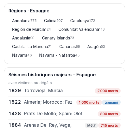
Régions · Espagne
Andalucía
Galicia
Catalunya
775
207
172
Región de Murcia
Comunitat Valenciana
124
113
Andalusia
Canary Islands
90
73
Castilla-La Mancha
Canarias
Aragón
71
66
50
Navarra
Navarra - Nafarroa
46
45
Séismes historiques majeurs – Espagne
avec victimes ou dégâts
1829
Torrevieja, Murcia
2'000 morts
1522
Almeria; Morocco: Fez
1'000 morts
tsunami
1428
Prats De Mollo; Spain: Olot
800 morts
1884
Arenas Del Rey, Vega,
M6.7
745 morts