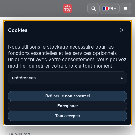
FR
▾
☰
Accueil
·
Espagne
Cookies
✕
Espagne – Séismes | QuakeMap24
Nous utilisons le stockage nécessaire pour les
Carte en direct, statistiques et événements récents
fonctions essentielles et les services optionnels
uniquement avec votre consentement. Vous pouvez
Ouvrir la carte historique
Derniers dans ce pays
modifier ou retirer votre choix à tout moment.
Aperçu
Carte
Récents
Graphiques
Principales régions
▸
Préférences
FAQ
Refuser le non essentiel
Séismes ce mois-ci
Enregistrer
37
Tout accepter
Dernier UTC : 2026-08-09 06:19:32
Le plus fort