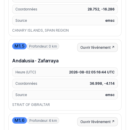
Coordonnées
28.752, -16.286
Source
emsc
CANARY ISLANDS, SPAIN REGION
M1.5
Profondeur: 0 km
Ouvrir l’événement ↗
Andalusia · Zafarraya
Heure (UTC)
2026-08-02 05:16:44 UTC
Coordonnées
36.998, -4.114
Source
emsc
STRAIT OF GIBRALTAR
M1.6
Profondeur: 6 km
Ouvrir l’événement ↗