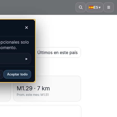
ES
▾
☰
✕
pcionales solo
 momento.
r mapa histórico
Últimos en este país
▸
n
Aceptar todo
Promedios
M1.29 · 7 km
Prom. este mes: M1.51