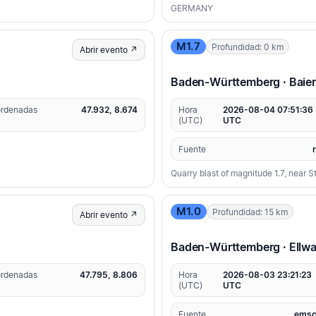
GERMANY
M1.7
Profundidad: 0 km
Abrir evento ↗
Baden-Württemberg · Baie
rdenadas
47.932, 8.674
Hora
2026-08-04 07:51:36
(UTC)
UTC
Fuente
Quarry blast of magnitude 1.7, near 
M1.0
Profundidad: 15 km
Abrir evento ↗
Baden-Württemberg · Ellwa
rdenadas
47.795, 8.806
Hora
2026-08-03 23:21:23
(UTC)
UTC
Fuente
emsc