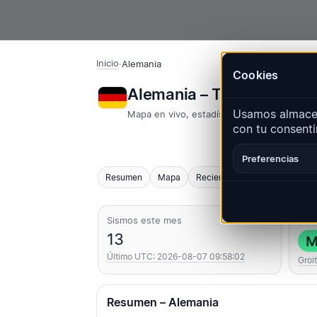
Inicio
·
Alemania
Cookies
Alemania – Terremotos 
Usamos almacen
Mapa en vivo, estadísticas y eventos reci
con tu consenti
Preferencias
Resumen
Mapa
Recientes
Gráficos
Regi
Sismos este mes
Más
13
M
Último UTC: 2026-08-07 09:58:02
Groi
Resumen – Alemania