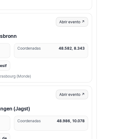
Abrir evento ↗
rsbronn
Coordenadas
48.582, 8.343
resif
Strasbourg (Monde)
Abrir evento ↗
ngen (Jagst)
Coordenadas
48.986, 10.078
_de