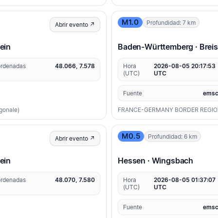
M1.0
Profundidad: 7 km
Abrir evento ↗
ein
Baden-Württemberg · Brei
rdenadas
48.066, 7.578
Hora
2026-08-05 20:17:53
(UTC)
UTC
Fuente
emsc
agonale)
FRANCE-GERMANY BORDER REGI
M0.5
Profundidad: 6 km
Abrir evento ↗
ein
Hessen · Wingsbach
rdenadas
48.070, 7.580
Hora
2026-08-05 01:37:07
(UTC)
UTC
Fuente
emsc