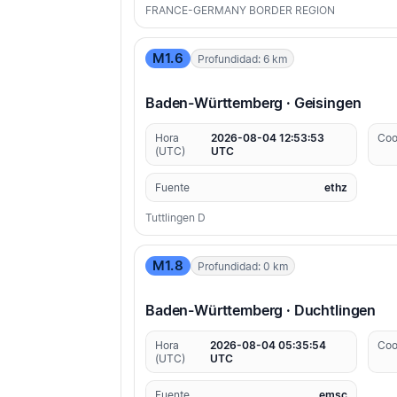
FRANCE-GERMANY BORDER REGION
M1.6
Profundidad: 6 km
Baden-Württemberg · Geisingen
Hora
2026-08-04 12:53:53
Coo
(UTC)
UTC
Fuente
ethz
Tuttlingen D
M1.8
Profundidad: 0 km
Baden-Württemberg · Duchtlingen
Hora
2026-08-04 05:35:54
Coo
(UTC)
UTC
Fuente
emsc