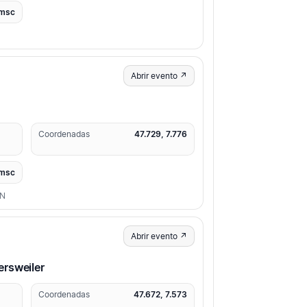
msc
Abrir evento ↗
Coordenadas
47.729, 7.776
msc
ON
Abrir evento ↗
rsweiler
Coordenadas
47.672, 7.573