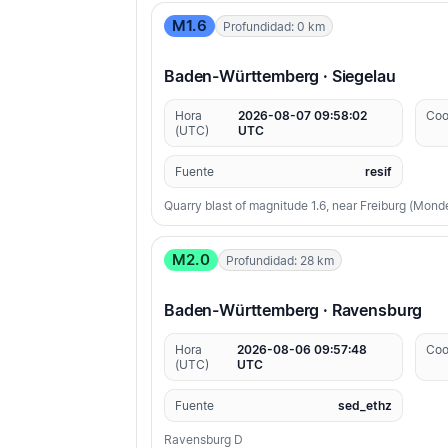
M1.6
Profundidad: 0 km
Baden-Württemberg · Siegelau
Hora
2026-08-07 09:58:02
Coo
(UTC)
UTC
Fuente
resif
Quarry blast of magnitude 1.6, near Freiburg (Mond
M2.0
Profundidad: 28 km
Baden-Württemberg · Ravensburg
Hora
2026-08-06 09:57:48
Coo
(UTC)
UTC
Fuente
sed_ethz
Ravensburg D