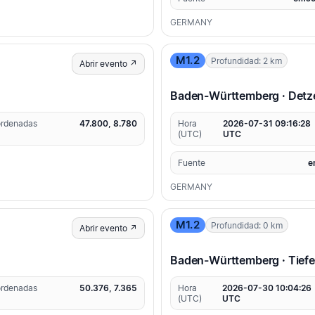
GERMANY
M1.2
Profundidad: 2 km
Abrir evento ↗
Baden-Württemberg · Detz
rdenadas
47.800, 8.780
Hora
2026-07-31 09:16:28
(UTC)
UTC
Fuente
e
GERMANY
M1.2
Profundidad: 0 km
Abrir evento ↗
Baden-Württemberg · Tiefe
rdenadas
50.376, 7.365
Hora
2026-07-30 10:04:26
(UTC)
UTC