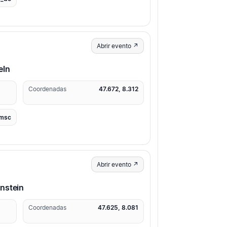
Abrir evento ↗
eln
Coordenadas
47.672, 8.312
msc
Abrir evento ↗
nstein
Coordenadas
47.625, 8.081