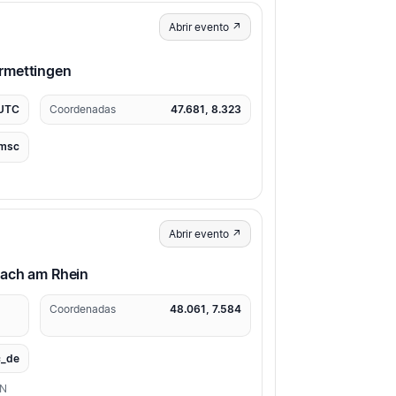
Abrir evento ↗
rmettingen
 UTC
Coordenadas
47.681, 8.323
msc
Abrir evento ↗
sach am Rhein
Coordenadas
48.061, 7.584
_de
ON