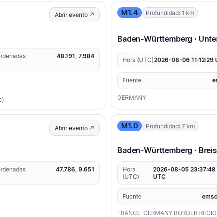
M1.4
Profundidad: 1 km
Abrir evento ↗
Baden-Württemberg · Unte
rdenadas
48.191, 7.984
Hora (UTC)
2026-08-06 11:12:29
Fuente
e
GERMANY
e)
M1.0
Profundidad: 7 km
Abrir evento ↗
Baden-Württemberg · Brei
rdenadas
47.786, 9.651
Hora
2026-08-05 23:37:48
(UTC)
UTC
Fuente
emsc
FRANCE-GERMANY BORDER REGI