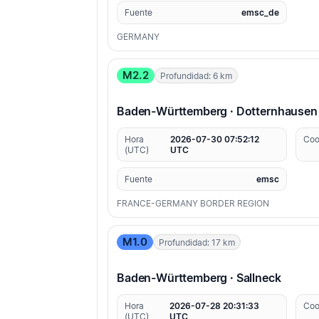
Fuente
emsc_de
GERMANY
M2.2
Profundidad: 6 km
Baden-Württemberg · Dotternhausen
Hora
2026-07-30 07:52:12
Coo
(UTC)
UTC
Fuente
emsc
FRANCE-GERMANY BORDER REGION
M1.0
Profundidad: 17 km
Baden-Württemberg · Sallneck
Hora
2026-07-28 20:31:33
Coo
(UTC)
UTC