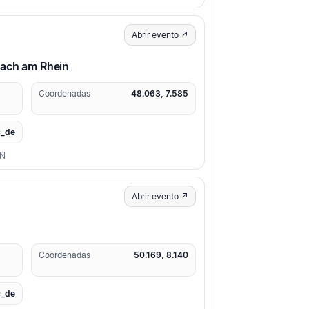
Abrir evento ↗
sach am Rhein
Coordenadas
48.063, 7.585
_de
ON
Abrir evento ↗
Coordenadas
50.169, 8.140
_de