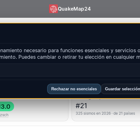
QuakeMap24
| QuakeMap24
amiento necesario para funciones esenciales y servicios o
entes
miento. Puedes cambiar o retirar tu elección en cualquier
Abri
ones principales
FAQ
Rechazar no esenciales
Guardar selecció
 fuerte
Ranking del país
#21
3.0
325 sismos en 2026 · de 21 países
tzsch