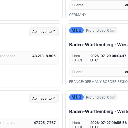
Fuente
e
GERMANY
M1.0
Profundidad: 0 km
Abrir evento ↗
Baden-Württemberg · Wies
rdenadas
48.213, 8.806
Hora
2026-07-29 09:04:17
(UTC)
UTC
Fuente
e
FRANCE-GERMANY BORDER REGI
M1.3
Profundidad: 0 km
Abrir evento ↗
Baden-Württemberg · Winte
rdenadas
47.725, 7.767
Hora
2026-07-27 09:55:56
(UTC)
UTC