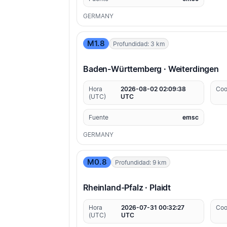
GERMANY
M1.8
Profundidad: 3 km
Baden-Württemberg · Weiterdingen
Hora
2026-08-02 02:09:38
Coo
(UTC)
UTC
Fuente
emsc
GERMANY
M0.8
Profundidad: 9 km
Rheinland-Pfalz · Plaidt
Hora
2026-07-31 00:32:27
Coo
(UTC)
UTC