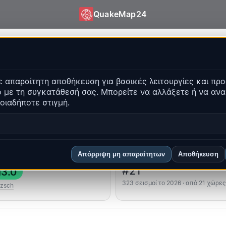
QuakeMap24
akeMap24
 απαραίτητη αποθήκευση για βασικές λειτουργίες και προ
τα γεγονότα
 με τη συγκατάθεσή σας. Μπορείτε να αλλάξετε ή να αν
Άνοιγμα ιστορικού χάρτ
οιαδήποτε στιγμή.
α
Κορυφαίες περιοχές
Συχνές ερωτήσεις
Απόρριψη μη απαραίτητων
Αποθήκευση
υρότερος
Κατάταξη χώρας
#21
3.0
323 σεισμοί το 2026 · από 21 χώρες
tzsch