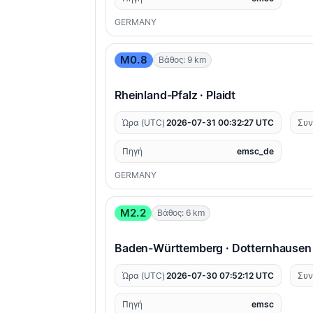
GERMANY
M0.8
Βάθος: 9 km
Rheinland-Pfalz · Plaidt
Ώρα (UTC)
2026-07-31 00:32:27 UTC
Συν
Πηγή
emsc_de
GERMANY
M2.2
Βάθος: 6 km
Baden-Württemberg · Dotternhausen
Ώρα (UTC)
2026-07-30 07:52:12 UTC
Συν
Πηγή
emsc