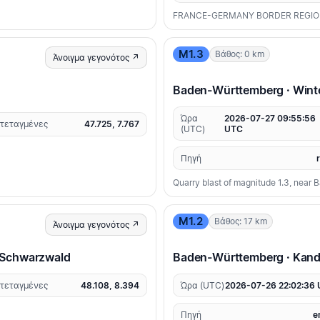
FRANCE-GERMANY BORDER REGI
M1.3
Βάθος: 0 km
Άνοιγμα γεγονότος ↗
Baden-Württemberg · Winte
Ώρα
2026-07-27 09:55:56
τεταγμένες
47.725, 7.767
(UTC)
UTC
Πηγή
Quarry blast of magnitude 1.3, near 
M1.2
Βάθος: 17 km
Άνοιγμα γεγονότος ↗
 Schwarzwald
Baden-Württemberg · Kand
τεταγμένες
48.108, 8.394
Ώρα (UTC)
2026-07-26 22:02:36
Πηγή
e