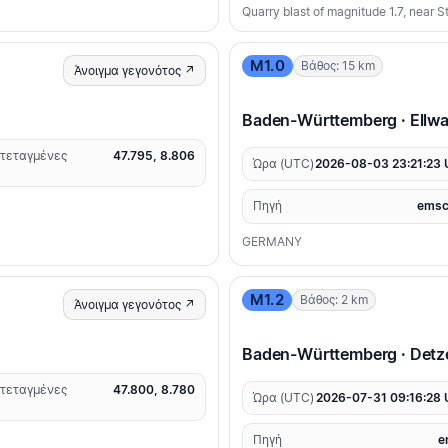
Quarry blast of magnitude 1.7, near 
M1.0
Βάθος: 15 km
Άνοιγμα γεγονότος ↗
Baden-Württemberg · Ellwa
τεταγμένες
47.795, 8.806
Ώρα (UTC)
2026-08-03 23:21:23
Πηγή
emsc
GERMANY
M1.2
Βάθος: 2 km
Άνοιγμα γεγονότος ↗
Baden-Württemberg · Detz
τεταγμένες
47.800, 8.780
Ώρα (UTC)
2026-07-31 09:16:28
Πηγή
e