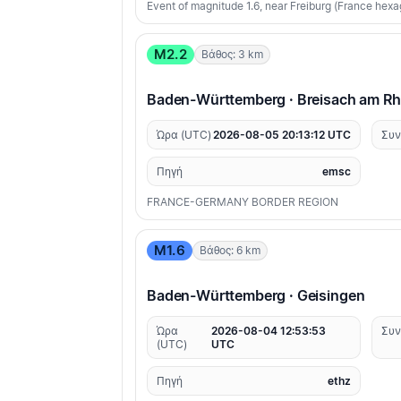
Event of magnitude 1.6, near Freiburg (France hex
M2.2
Βάθος: 3 km
Baden-Württemberg · Breisach am Rh
Ώρα (UTC)
2026-08-05 20:13:12 UTC
Συν
Πηγή
emsc
FRANCE-GERMANY BORDER REGION
M1.6
Βάθος: 6 km
Baden-Württemberg · Geisingen
Ώρα
2026-08-04 12:53:53
Συν
(UTC)
UTC
Πηγή
ethz