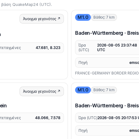
τη βάση QuakeMap24 (UTC).
M1.0
Βάθος: 7 km
Άνοιγμα γεγονότος ↗
Baden-Württemberg · Brei
n
Ώρα
2026-08-05 23:37:48
τεταγμένες
47.681, 8.323
(UTC)
UTC
Πηγή
emsc
FRANCE-GERMANY BORDER REGI
M1.0
Βάθος: 7 km
Άνοιγμα γεγονότος ↗
ein
Baden-Württemberg · Brei
τεταγμένες
48.066, 7.578
Ώρα (UTC)
2026-08-05 20:17:53
Πηγή
emsc