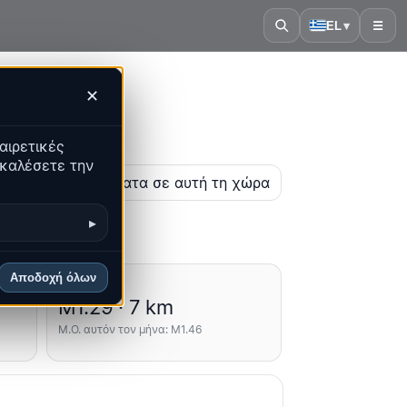
EL
▾
☰
✕
αιρετικές
ακαλέσετε την
η
Τα πιο πρόσφατα σε αυτή τη χώρα
▸
Αποδοχή όλων
Μέσοι όροι
M1.29 · 7 km
Μ.Ο. αυτόν τον μήνα: M1.46