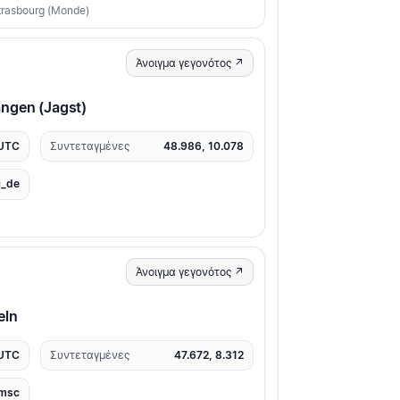
Strasbourg (Monde)
Άνοιγμα γεγονότος ↗
ngen (Jagst)
 UTC
Συντεταγμένες
48.986, 10.078
_de
Άνοιγμα γεγονότος ↗
eln
 UTC
Συντεταγμένες
47.672, 8.312
msc