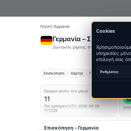
Αρχική
·
Γερμανία
Cookies
Γερμανία – Σεισμοί | Qu
Χρησιμοποιούμε
Ζωντανός χάρτης, στατιστικά και πρόσφα
υπηρεσίες μόνο
επιλογή σας οπ
Ρυθμίσεις
Επισκόπηση
Χάρτης
Πρόσφατα
Γραφήματ
Σεισμοί αυτόν τον μήνα
Ισχ
11
M
Πιο πρόσφατο UTC: 2026-08-06
Groi
11:12:29
Επισκόπηση – Γερμανία