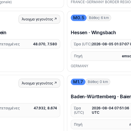
agonale)
FRANCE-GERMANY BORDER REGI
M0.5
Βάθος: 6 km
Άνοιγμα γεγονότος ↗
ein
Hessen · Wingsbach
τεταγμένες
48.070, 7.580
Ώρα (UTC)
2026-08-05 01:37:07
Πηγή
emsc
GERMANY
M1.7
Βάθος: 0 km
Άνοιγμα γεγονότος ↗
Baden-Württemberg · Baie
τεταγμένες
47.932, 8.674
Ώρα
2026-08-04 07:51:36
(UTC)
UTC
Πηγή