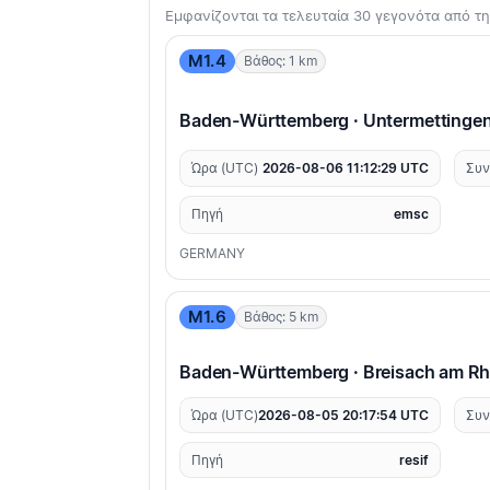
Εμφανίζονται τα τελευταία 30 γεγονότα από 
M1.4
Βάθος: 1 km
Baden-Württemberg · Untermettinge
Ώρα (UTC)
2026-08-06 11:12:29 UTC
Συν
Πηγή
emsc
GERMANY
M1.6
Βάθος: 5 km
Baden-Württemberg · Breisach am Rh
Ώρα (UTC)
2026-08-05 20:17:54 UTC
Συν
Πηγή
resif