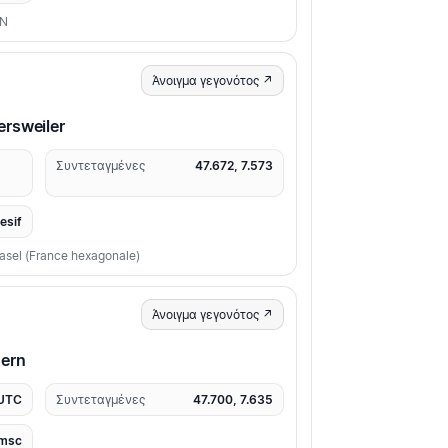
ON
Άνοιγμα γεγονότος ↗
rsweiler
Συντεταγμένες
47.672, 7.573
resif
Basel (France hexagonale)
Άνοιγμα γεγονότος ↗
ern
 UTC
Συντεταγμένες
47.700, 7.635
msc