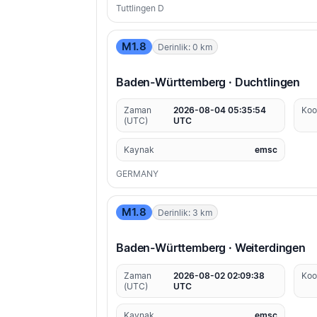
Tuttlingen D
M1.8
Derinlik: 0 km
Baden-Württemberg · Duchtlingen
Zaman
2026-08-04 05:35:54
Koo
(UTC)
UTC
Kaynak
emsc
GERMANY
M1.8
Derinlik: 3 km
Baden-Württemberg · Weiterdingen
Zaman
2026-08-02 02:09:38
Koo
(UTC)
UTC
Kaynak
emsc