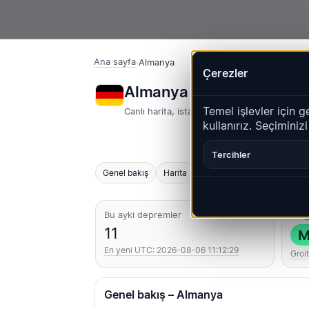
Ana sayfa
·
Almanya
Çerezler
Almanya – Depremler | 
Temel işlevler için g
Canlı harita, istatistikler ve son olaylar
kullanırız. Seçiminiz
Tercihler
Genel bakış
Harita
Son
Grafikler
En iyi 
Bu ayki depremler
En g
11
M
En yeni UTC: 2026-08-06 11:12:29
Groi
Genel bakış – Almanya