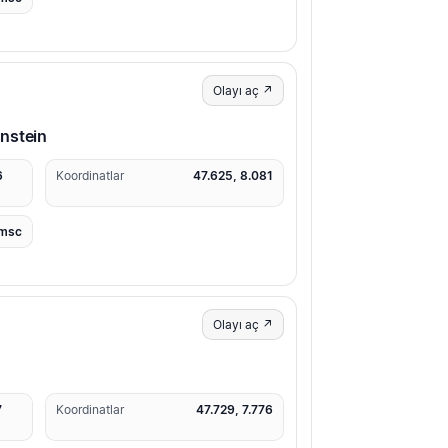
Olayı aç ↗
nstein
6
Koordinatlar
47.625, 8.081
msc
Olayı aç ↗
7
Koordinatlar
47.729, 7.776