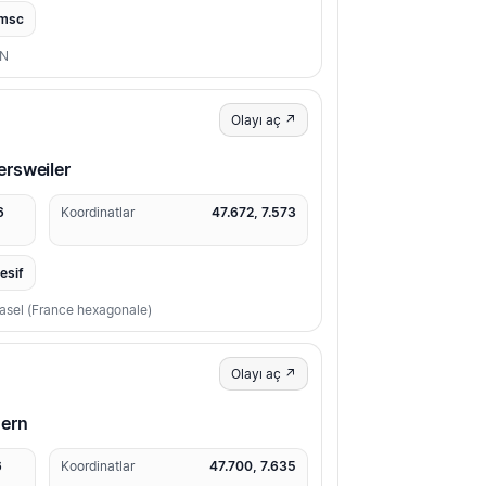
msc
ON
Olayı aç ↗
rsweiler
6
Koordinatlar
47.672, 7.573
resif
Basel (France hexagonale)
Olayı aç ↗
ern
6
Koordinatlar
47.700, 7.635