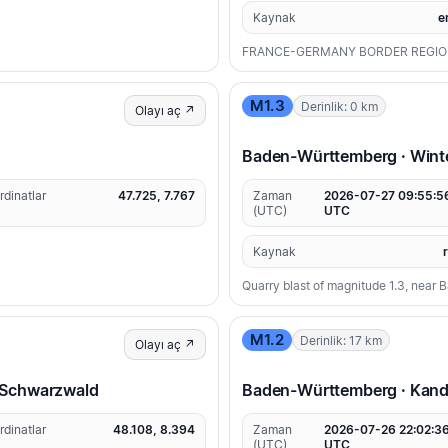
Kaynak
e
FRANCE-GERMANY BORDER REGI
M1.3
Derinlik: 0 km
Olayı aç ↗
Baden-Württemberg · Winte
rdinatlar
47.725, 7.767
Zaman
2026-07-27 09:55:5
(UTC)
UTC
Kaynak
Quarry blast of magnitude 1.3, near 
M1.2
Derinlik: 17 km
Olayı aç ↗
 Schwarzwald
Baden-Württemberg · Kand
rdinatlar
48.108, 8.394
Zaman
2026-07-26 22:02:3
(UTC)
UTC