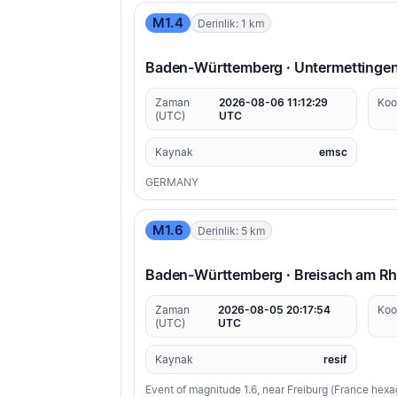
M1.4
Derinlik: 1 km
Baden-Württemberg · Untermettinge
Zaman
2026-08-06 11:12:29
Koo
(UTC)
UTC
Kaynak
emsc
GERMANY
M1.6
Derinlik: 5 km
Baden-Württemberg · Breisach am Rh
Zaman
2026-08-05 20:17:54
Koo
(UTC)
UTC
Kaynak
resif
Event of magnitude 1.6, near Freiburg (France hex