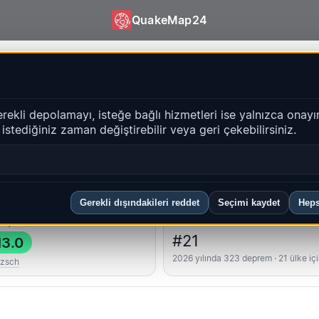
QuakeMap24
QuakeMap24
erekli depolamayı, isteğe bağlı hizmetleri ise yalnızca onayı
i istediğiniz zaman değiştirebilir veya geri çekebilirsiniz.
Geçmiş
bölgeler
SSS
Gerekli dışındakileri reddet
Seçimi kaydet
Heps
üçlü
Ülke sıralaması
#21
3.0
2026 yılında 323 deprem · 21 ülke iç
tzsch