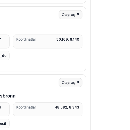
Olayı aç ↗
7
Koordinatlar
50.169, 8.140
_de
Olayı aç ↗
rsbronn
6
Koordinatlar
48.582, 8.343
resif