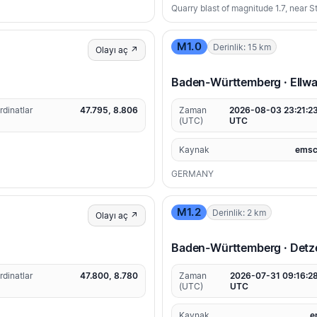
Quarry blast of magnitude 1.7, near 
M1.0
Derinlik: 15 km
Olayı aç ↗
Baden-Württemberg · Ellwa
rdinatlar
47.795, 8.806
Zaman
2026-08-03 23:21:2
(UTC)
UTC
Kaynak
emsc
GERMANY
M1.2
Derinlik: 2 km
Olayı aç ↗
Baden-Württemberg · Detz
rdinatlar
47.800, 8.780
Zaman
2026-07-31 09:16:2
(UTC)
UTC
Kaynak
e