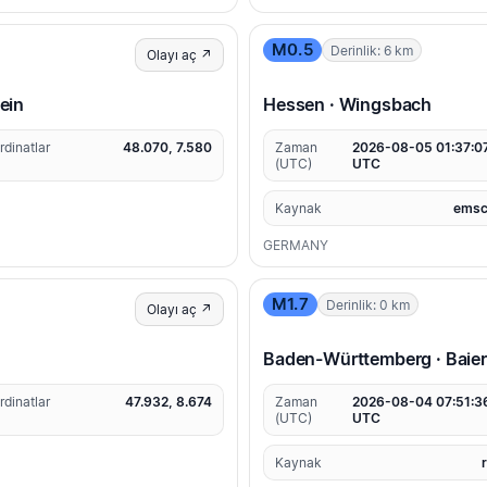
M0.5
Derinlik: 6 km
Olayı aç ↗
ein
Hessen · Wingsbach
rdinatlar
48.070, 7.580
Zaman
2026-08-05 01:37:0
(UTC)
UTC
Kaynak
emsc
GERMANY
M1.7
Derinlik: 0 km
Olayı aç ↗
Baden-Württemberg · Baie
rdinatlar
47.932, 8.674
Zaman
2026-08-04 07:51:3
(UTC)
UTC
Kaynak