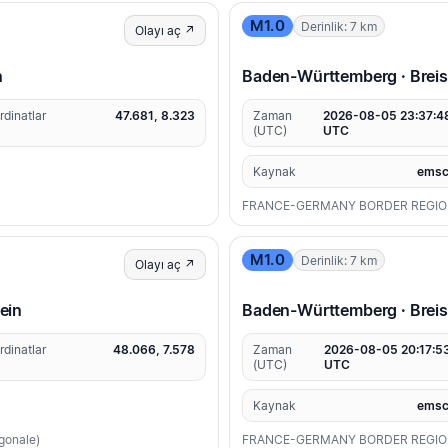
M1.0
Derinlik: 7 km
Olayı aç ↗
n
Baden-Württemberg · Brei
rdinatlar
47.681, 8.323
Zaman
2026-08-05 23:37:4
(UTC)
UTC
Kaynak
emsc
FRANCE-GERMANY BORDER REGI
M1.0
Derinlik: 7 km
Olayı aç ↗
ein
Baden-Württemberg · Brei
rdinatlar
48.066, 7.578
Zaman
2026-08-05 20:17:5
(UTC)
UTC
Kaynak
emsc
agonale)
FRANCE-GERMANY BORDER REGI