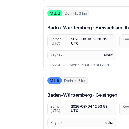
M2.2
Derinlik: 3 km
Baden-Württemberg · Breisach am Rh
Zaman
2026-08-05 20:13:12
Koo
(UTC)
UTC
Kaynak
emsc
FRANCE-GERMANY BORDER REGION
M1.6
Derinlik: 6 km
Baden-Württemberg · Geisingen
Zaman
2026-08-04 12:53:53
Koo
(UTC)
UTC
Kaynak
ethz