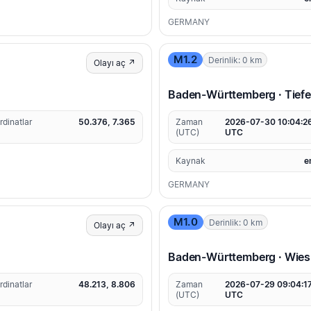
GERMANY
M1.2
Derinlik: 0 km
Olayı aç ↗
Baden-Württemberg · Tiefe
rdinatlar
50.376, 7.365
Zaman
2026-07-30 10:04:2
(UTC)
UTC
Kaynak
e
GERMANY
M1.0
Derinlik: 0 km
Olayı aç ↗
Baden-Württemberg · Wies
rdinatlar
48.213, 8.806
Zaman
2026-07-29 09:04:1
(UTC)
UTC