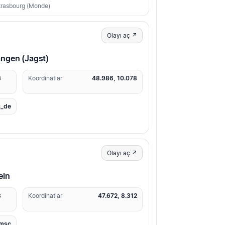
Strasbourg (Monde)
Olayı aç ↗
ngen (Jagst)
3
Koordinatlar
48.986, 10.078
_de
Olayı aç ↗
eln
8
Koordinatlar
47.672, 8.312
msc