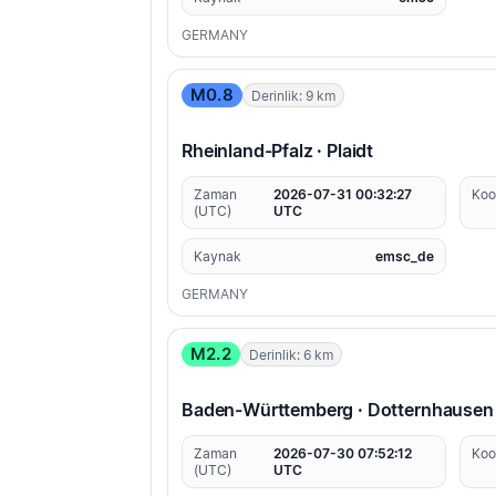
GERMANY
M0.8
Derinlik: 9 km
Rheinland-Pfalz · Plaidt
Zaman
2026-07-31 00:32:27
Koo
(UTC)
UTC
Kaynak
emsc_de
GERMANY
M2.2
Derinlik: 6 km
Baden-Württemberg · Dotternhausen
Zaman
2026-07-30 07:52:12
Koo
(UTC)
UTC