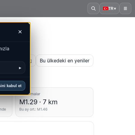
TR
▾
☰
✕
nızla
 haritasını aç
Bu ülkedeki en yeniler
▸
ini kabul et
Ortalamalar
M1.29 · 7 km
inde
Bu ay ort.: M1.46