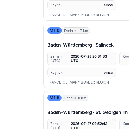
Kaynak
emsc
FRANCE-GERMANY BORDER REGION
M1.0
Derinlik: 17 km
Baden-Württemberg · Sallneck
Zaman
2026-07-28 20:31:33
Koo
(UTC)
UTC
Kaynak
emsc
FRANCE-GERMANY BORDER REGION
M1.5
Derinlik: 0 km
Baden-Württemberg · St. Georgen im
Zaman
2026-07-27 09:52:43
Koo
(UTC)
UTC