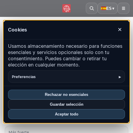
ES
▾
☰
Inicio
·
Chipre
Cookies
✕
Chipre – Terremotos | QuakeMap24
Usamos almacenamiento necesario para funciones
Mapa en vivo, estadísticas y eventos recientes
esenciales y servicios opcionales solo con tu
consentimiento. Puedes cambiar o retirar tu
Abrir mapa histórico
Últimos en este país
elección en cualquier momento.
Resumen
Mapa
Recientes
Gráficos
Regiones principales
▸
Preferencias
FAQ
Rechazar no esenciales
Sismos este mes
Guardar selección
2
Aceptar todo
Último UTC: 2026-08-04 21:05:03
Más fuerte