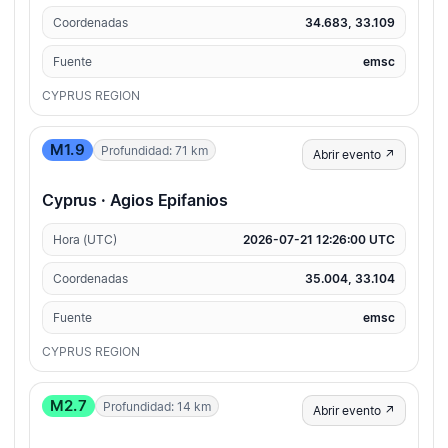
Coordenadas
34.683, 33.109
Fuente
emsc
CYPRUS REGION
M1.9
Profundidad: 71 km
Abrir evento ↗
Cyprus · Agios Epifanios
Hora (UTC)
2026-07-21 12:26:00 UTC
Coordenadas
35.004, 33.104
Fuente
emsc
CYPRUS REGION
M2.7
Profundidad: 14 km
Abrir evento ↗