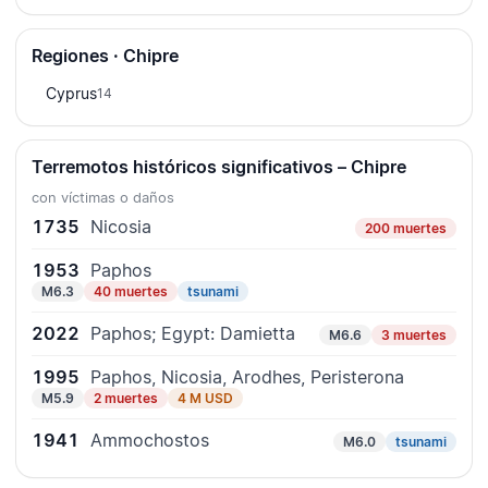
Regiones · Chipre
Cyprus
14
Terremotos históricos significativos – Chipre
con víctimas o daños
1735
Nicosia
200 muertes
1953
Paphos
M6.3
40 muertes
tsunami
2022
Paphos; Egypt: Damietta
M6.6
3 muertes
1995
Paphos, Nicosia, Arodhes, Peristerona
M5.9
2 muertes
4 M USD
1941
Ammochostos
M6.0
tsunami