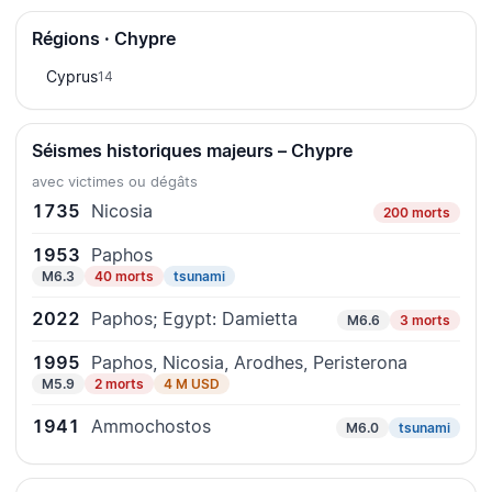
Régions · Chypre
Cyprus
14
Séismes historiques majeurs – Chypre
avec victimes ou dégâts
1735
Nicosia
200 morts
1953
Paphos
M6.3
40 morts
tsunami
2022
Paphos; Egypt: Damietta
M6.6
3 morts
1995
Paphos, Nicosia, Arodhes, Peristerona
M5.9
2 morts
4 M USD
1941
Ammochostos
M6.0
tsunami