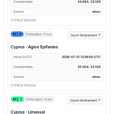
Coordonnées
34.683, 33.109
Source
emsc
CYPRUS REGION
M1.9
Profondeur: 71 km
Ouvrir l’événement ↗
Cyprus · Agios Epifanios
Heure (UTC)
2026-07-21 12:26:00 UTC
Coordonnées
35.004, 33.104
Source
emsc
CYPRUS REGION
M2.7
Profondeur: 14 km
Ouvrir l’événement ↗
Cyprus · Limassol