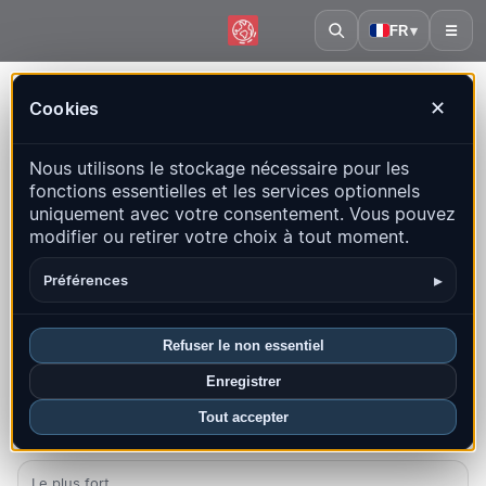
FR
▾
☰
Accueil
·
Chypre
Cookies
✕
Chypre – Séismes | QuakeMap24
Nous utilisons le stockage nécessaire pour les
Carte en direct, statistiques et événements récents
fonctions essentielles et les services optionnels
uniquement avec votre consentement. Vous pouvez
Ouvrir la carte historique
Derniers dans ce pays
modifier ou retirer votre choix à tout moment.
Aperçu
Carte
Récents
Graphiques
Principales régions
▸
Préférences
FAQ
Refuser le non essentiel
Séismes ce mois-ci
Enregistrer
2
Tout accepter
Dernier UTC : 2026-08-04 21:05:03
Le plus fort