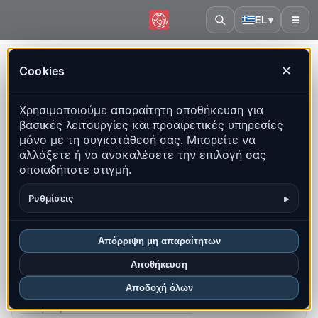
EL
▾
☰
Αρχική
·
Κύπρος
Cookies
✕
Κύπρος – Σεισμοί | QuakeMap24
Χρησιμοποιούμε απαραίτητη αποθήκευση για
Ζωντανός χάρτης, στατιστικά και πρόσφατα γεγονότα
βασικές λειτουργίες και προαιρετικές υπηρεσίες
μόνο με τη συγκατάθεσή σας. Μπορείτε να
Άνοιγμα ιστορικού χάρτη
αλλάξετε ή να ανακαλέσετε την επιλογή σας
οποιαδήποτε στιγμή.
Τα πιο πρόσφατα σε αυτή τη χώρα
▸
Ρυθμίσεις
Επισκόπηση
Χάρτης
Πρόσφατα
Γραφήματα
Κορυφαίες περιοχές
Συχνές ερωτήσεις
Απόρριψη μη απαραίτητων
Αποθήκευση
Σεισμοί αυτόν τον μήνα
2
Αποδοχή όλων
Πιο πρόσφατο UTC: 2026-08-04 21:05:03