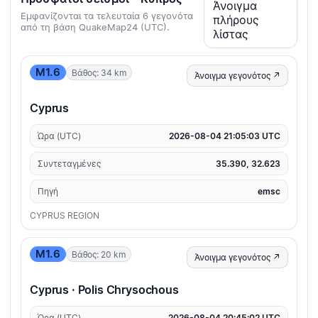
Άνοιγμα
Εμφανίζονται τα τελευταία 6 γεγονότα
πλήρους
από τη βάση QuakeMap24 (UTC).
λίστας
M1.6
Βάθος: 34 km
Άνοιγμα γεγονότος ↗
Cyprus
Ώρα (UTC)
2026-08-04 21:05:03 UTC
Συντεταγμένες
35.390, 32.623
Πηγή
emsc
CYPRUS REGION
M1.6
Βάθος: 20 km
Άνοιγμα γεγονότος ↗
Cyprus · Polis Chrysochous
Ώρα (UTC)
2026-08-04 20:45:02 UTC