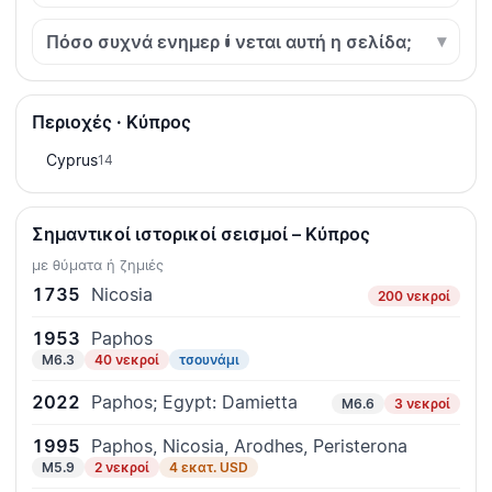
Πόσο συχνά ενημερώνεται αυτή η σελίδα;
Περιοχές · Κύπρος
Cyprus
14
Σημαντικοί ιστορικοί σεισμοί – Κύπρος
με θύματα ή ζημιές
1735
Nicosia
200 νεκροί
1953
Paphos
M6.3
40 νεκροί
τσουνάμι
2022
Paphos; Egypt: Damietta
M6.6
3 νεκροί
1995
Paphos, Nicosia, Arodhes, Peristerona
M5.9
2 νεκροί
4 εκατ. USD