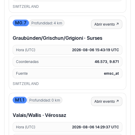
SWITZERLAND
M0.7
Profundidad: 4 km
Abrir evento ↗
Graubünden/Grischun/Grigioni · Surses
Hora (UTC)
2026-08-06 15:43:19 UTC
Coordenadas
46.573, 9.671
Fuente
emsc_at
SWITZERLAND
M1.1
Profundidad: 0 km
Abrir evento ↗
Valais/Wallis · Vérossaz
Hora (UTC)
2026-08-06 14:29:37 UTC