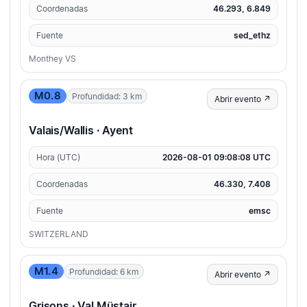
Coordenadas
46.293, 6.849
Fuente
sed_ethz
Monthey VS
M0.8
Profundidad: 3 km
Abrir evento ↗
Valais/Wallis · Ayent
Hora (UTC)
2026-08-01 09:08:08 UTC
Coordenadas
46.330, 7.408
Fuente
emsc
SWITZERLAND
M1.4
Profundidad: 6 km
Abrir evento ↗
Grisons · Val Müstair