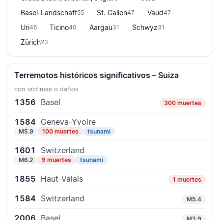
Basel-Landschaft
St. Gallen
Vaud
55
47
47
Uri
Ticino
Aargau
Schwyz
46
40
31
31
Zürich
23
Terremotos históricos significativos – Suiza
con víctimas o daños
1356
Basel
300 muertes
1584
Geneva-Yvoire
M5.9
100 muertes
tsunami
1601
Switzerland
M6.2
9 muertes
tsunami
1855
Haut-Valais
1 muertes
1584
Switzerland
M5.4
2006
Basel
M3.9