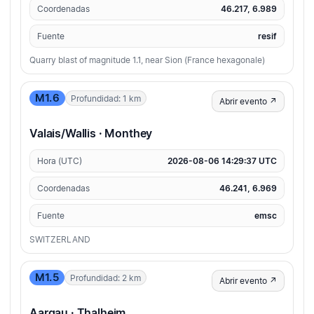
Coordenadas
46.217, 6.989
Fuente
resif
Quarry blast of magnitude 1.1, near Sion (France hexagonale)
M1.6
Profundidad: 1 km
Abrir evento ↗
Valais/Wallis · Monthey
Hora (UTC)
2026-08-06 14:29:37 UTC
Coordenadas
46.241, 6.969
Fuente
emsc
SWITZERLAND
M1.5
Profundidad: 2 km
Abrir evento ↗
Aargau · Thalheim