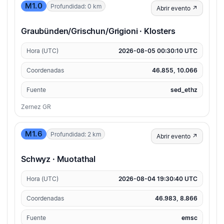
M1.0
Profundidad: 0 km
Abrir evento ↗
Graubünden/Grischun/Grigioni · Klosters
Hora (UTC)
2026-08-05 00:30:10 UTC
Coordenadas
46.855, 10.066
Fuente
sed_ethz
Zernez GR
M1.6
Profundidad: 2 km
Abrir evento ↗
Schwyz · Muotathal
Hora (UTC)
2026-08-04 19:30:40 UTC
Coordenadas
46.983, 8.866
Fuente
emsc