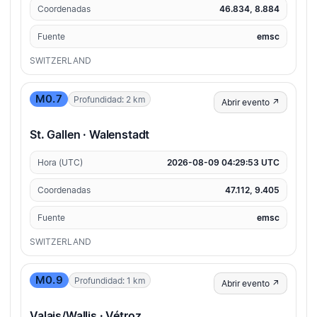
Coordenadas
46.834, 8.884
Fuente
emsc
SWITZERLAND
M0.7
Profundidad: 2 km
Abrir evento ↗
St. Gallen · Walenstadt
Hora (UTC)
2026-08-09 04:29:53 UTC
Coordenadas
47.112, 9.405
Fuente
emsc
SWITZERLAND
M0.9
Profundidad: 1 km
Abrir evento ↗
Valais/Wallis · Vétroz