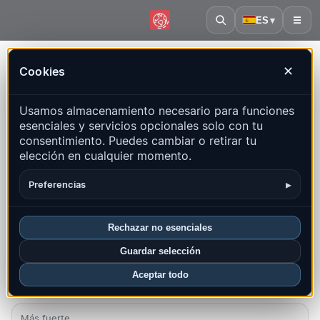
ES
▾
☰
Inicio
·
Suiza
Cookies
✕
Suiza – Terremotos | QuakeMap24
Usamos almacenamiento necesario para funciones
Mapa en vivo, estadísticas y eventos recientes
esenciales y servicios opcionales solo con tu
consentimiento. Puedes cambiar o retirar tu
Abrir mapa histórico
Últimos en este país
elección en cualquier momento.
Resumen
Mapa
Recientes
Gráficos
Regiones principales
▸
Preferencias
FAQ
Rechazar no esenciales
Sismos este mes
Guardar selección
24
Aceptar todo
Último UTC: 2026-08-09 22:25:12
Más fuerte