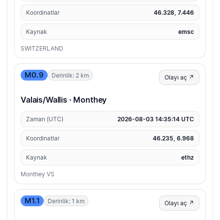
Koordinatlar
46.328, 7.446
Kaynak
emsc
SWITZERLAND
M0.9
Derinlik: 2 km
Olayı aç ↗
Valais/Wallis · Monthey
Zaman (UTC)
2026-08-03 14:35:14 UTC
Koordinatlar
46.235, 6.968
Kaynak
ethz
Monthey VS
M1.1
Derinlik: 1 km
Olayı aç ↗