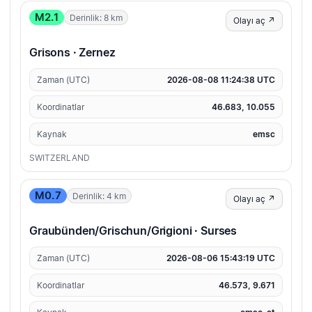
M2.1
Derinlik: 8 km
Olayı aç ↗
Grisons · Zernez
Zaman (UTC)
2026-08-08 11:24:38 UTC
Koordinatlar
46.683, 10.055
Kaynak
emsc
SWITZERLAND
M0.7
Derinlik: 4 km
Olayı aç ↗
Graubünden/Grischun/Grigioni · Surses
Zaman (UTC)
2026-08-06 15:43:19 UTC
Koordinatlar
46.573, 9.671