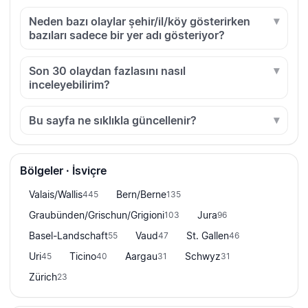
Neden bazı olaylar şehir/il/köy gösterirken
bazıları sadece bir yer adı gösteriyor?
Son 30 olaydan fazlasını nasıl
inceleyebilirim?
Bu sayfa ne sıklıkla güncellenir?
Bölgeler · İsviçre
Valais/Wallis
Bern/Berne
445
135
Graubünden/Grischun/Grigioni
Jura
103
96
Basel-Landschaft
Vaud
St. Gallen
55
47
46
Uri
Ticino
Aargau
Schwyz
45
40
31
31
Zürich
23