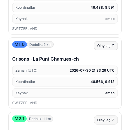
Koordinatlar
46.438, 8.591
Kaynak
emsc
SWITZERLAND
M1.0
Derinlik: 5 km
Olayı aç ↗
Grisons · La Punt Chamues-ch
Zaman (UTC)
2026-07-30 21:33:26 UTC
Koordinatlar
46.566, 9.913
Kaynak
emsc
SWITZERLAND
M2.1
Derinlik: 1 km
Olayı aç ↗