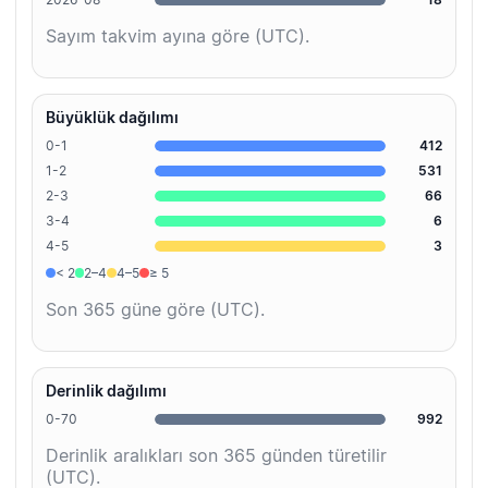
Sayım takvim ayına göre (UTC).
Büyüklük dağılımı
0-1
412
1-2
531
2-3
66
3-4
6
4-5
3
< 2
2–4
4–5
≥ 5
Son 365 güne göre (UTC).
Derinlik dağılımı
0-70
992
Derinlik aralıkları son 365 günden türetilir
(UTC).