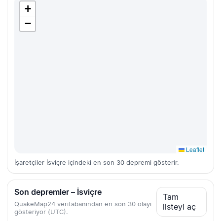
+
−
Leaflet
İşaretçiler İsviçre içindeki en son 30 depremi gösterir.
Son depremler – İsviçre
Tam
QuakeMap24 veritabanından en son 30 olayı
listeyi aç
gösteriyor (UTC).