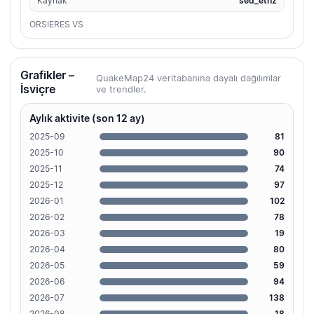
Kaynak
sed_ethz
ORSIERES VS
Grafikler –
QuakeMap24 veritabanına dayalı dağılımlar
İsviçre
ve trendler.
Aylık aktivite (son 12 ay)
2025-09
81
2025-10
90
2025-11
74
2025-12
97
2026-01
102
2026-02
78
2026-03
19
2026-04
80
2026-05
59
2026-06
94
2026-07
138
2026-08
18