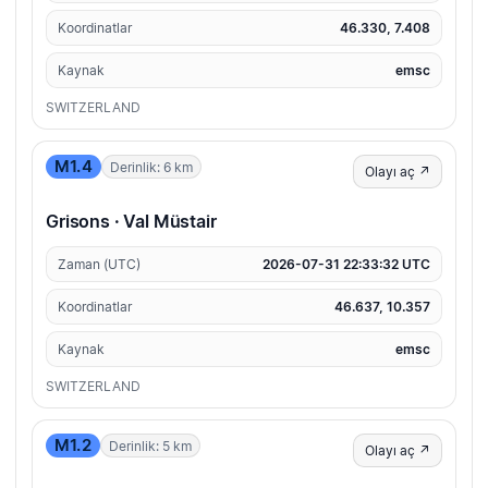
Koordinatlar
46.330, 7.408
Kaynak
emsc
SWITZERLAND
M1.4
Derinlik: 6 km
Olayı aç ↗
Grisons · Val Müstair
Zaman (UTC)
2026-07-31 22:33:32 UTC
Koordinatlar
46.637, 10.357
Kaynak
emsc
SWITZERLAND
M1.2
Derinlik: 5 km
Olayı aç ↗