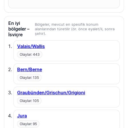
En iyi
Bölgeler, mevcut en spesifik konum
bölgeler –
alanlarından türetilir (ör. önce eyalet/il, sonra
şehir).
İsviçre
Valais/Wallis
Olaylar: 443
Bern/Berne
Olaylar: 135
Graubünden/Grischun/Grigioni
Olaylar: 105
Jura
Olaylar: 95