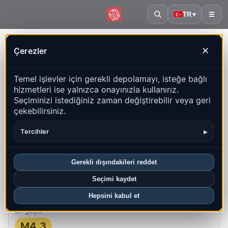
TR
▾
☰
Ana sayfa
·
İsviçre
Çerezler
✕
İsviçre – Depremler | QuakeMap24
Temel işlevler için gerekli depolamayı, isteğe bağlı
Canlı harita, istatistikler ve son olaylar
hizmetleri ise yalnızca onayınızla kullanırız.
Seçiminizi istediğiniz zaman değiştirebilir veya geri
Geçmiş haritasını aç
Bu ülkedeki en yeniler
çekebilirsiniz.
Genel bakış
Harita
Son
Grafikler
En iyi bölgeler
SSS
▸
Tercihler
Bu ayki depremler
Gerekli dışındakileri reddet
18
Seçimi kaydet
En yeni UTC: 2026-08-08 11:24:38
Hepsini kabul et
En güçlü
M4.3