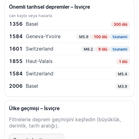
Önemli tarihsel depremler – İsviçre
can kaybı veya hasarla
1356
Basel
300 ölü
1584
Geneva-Yvoire
M5.9
100 ölü
tsunami
1601
Switzerland
M6.2
9 ölü
tsunami
1855
Haut-Valais
1 ölü
1584
Switzerland
M5.4
2006
Basel
M3.9
Ülke geçmişi – İsviçre
Filtrelerle deprem geçmişini keşfedin (büyüklük,
derinlik, tarih aralığı).