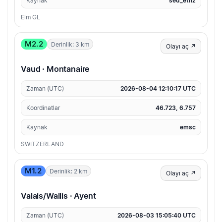
Kaynak
sed_ethz
Elm GL
M2.2
Derinlik: 3 km
Olayı aç ↗
Vaud · Montanaire
Zaman (UTC)
2026-08-04 12:10:17 UTC
Koordinatlar
46.723, 6.757
Kaynak
emsc
SWITZERLAND
M1.2
Derinlik: 2 km
Olayı aç ↗
Valais/Wallis · Ayent
Zaman (UTC)
2026-08-03 15:05:40 UTC