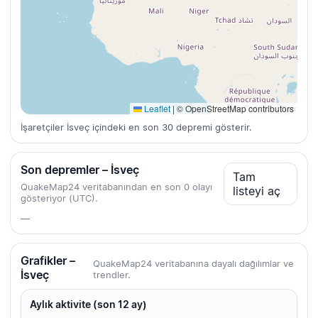
Leaflet
|
© OpenStreetMap contributors
İşaretçiler İsveç içindeki en son 30 depremi gösterir.
Son depremler – İsveç
Tam
QuakeMap24 veritabanından en son 0 olayı
listeyi aç
gösteriyor (UTC).
—
Grafikler –
QuakeMap24 veritabanına dayalı dağılımlar ve
İsveç
trendler.
Aylık aktivite (son 12 ay)