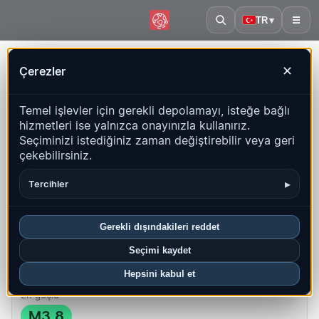
TR
▾
☰
Ana sayfa
·
İsveç
Çerezler
✕
İsveç – Depremler | QuakeMap24
Temel işlevler için gerekli depolamayı, isteğe bağlı
Canlı harita, istatistikler ve son olaylar
hizmetleri ise yalnızca onayınızla kullanırız.
Seçiminizi istediğiniz zaman değiştirebilir veya geri
Geçmiş haritasını aç
Bu ülkedeki en yeniler
çekebilirsiniz.
Genel bakış
Harita
Son
Grafikler
En iyi bölgeler
SSS
▸
Tercihler
Bu ayki depremler
Gerekli dışındakileri reddet
0
Seçimi kaydet
En yeni UTC: 2026-04-11 10:45:40
Hepsini kabul et
En güçlü
M3.8