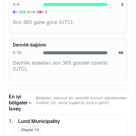
3-4
2
< 2
2–4
4–5
≥ 5
Son 365 güne göre (UTC).
Derinlik dağılımı
0-70
48
Derinlik aralıkları son 365 günden türetilir
(UTC).
En iyi
Bölgeler, mevcut en spesifik konum alanlarından
bölgeler –
türetilir (ör. önce eyalet/il, sonra şehir).
İsveç
Lund Municipality
Olaylar: 13