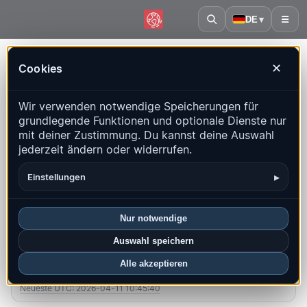
DE
▾
☰
Startseite
·
Schweden
Cookies
✕
Schweden – Erdbeben |
Wir verwenden notwendige Speicherungen für
QuakeMap24
grundlegende Funktionen und optionale Dienste nur
Live-Karte, Statistiken und aktuelle Ereignisse
mit deiner Zustimmung. Du kannst deine Auswahl
jederzeit ändern oder widerrufen.
Historienkarte öffnen
Neueste in diesem Land
▸
Einstellungen
Überblick
Karte
Aktuell
Diagramme
Top-Regionen
FAQ
Nur notwendige
Auswahl speichern
Beben diesen Monat
Alle akzeptieren
0
Neueste UTC: 2026-04-11 10:45:40