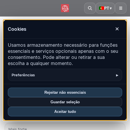
PT
▾
☰
Início
·
Suécia
Cookies
✕
Suécia – Terremotos | QuakeMap24
Usamos armazenamento necessário para funções
Mapa ao vivo, estatísticas e eventos recentes
essenciais e serviços opcionais apenas com o seu
consentimento. Pode alterar ou retirar a sua
Abrir mapa histórico
Últimos neste país
escolha a qualquer momento.
Visão geral
Mapa
Recentes
Gráficos
Principais regiões
▸
Preferências
FAQ
Rejeitar não essenciais
Sismos neste mês
Guardar seleção
0
Aceitar tudo
Último UTC: 2026-04-11 10:45:40
Mais forte