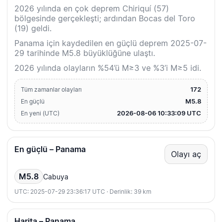
2026 yılında en çok deprem Chiriquí (57)
bölgesinde gerçekleşti; ardından Bocas del Toro
(19) geldi.
Panama için kaydedilen en güçlü deprem 2025-07-
29 tarihinde M5.8 büyüklüğüne ulaştı.
2026 yılında olayların %54’ü M≥3 ve %3’i M≥5 idi.
172
Tüm zamanlar olayları
M5.8
En güçlü
2026-08-06 10:33:09 UTC
En yeni (UTC)
En güçlü – Panama
Olayı aç
M5.8
Cabuya
UTC: 2025-07-29 23:36:17 UTC · Derinlik: 39 km
Harita – Panama