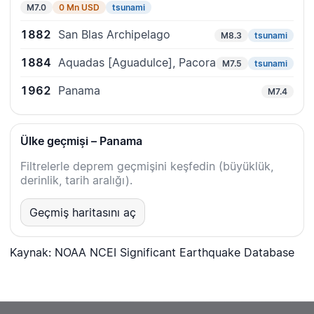
M7.0
0 Mn USD
tsunami
1882
San Blas Archipelago
M8.3
tsunami
1884
Aquadas [Aguadulce], Pacora
M7.5
tsunami
1962
Panama
M7.4
Ülke geçmişi – Panama
Filtrelerle deprem geçmişini keşfedin (büyüklük,
derinlik, tarih aralığı).
Geçmiş haritasını aç
Kaynak: NOAA NCEI Significant Earthquake Database