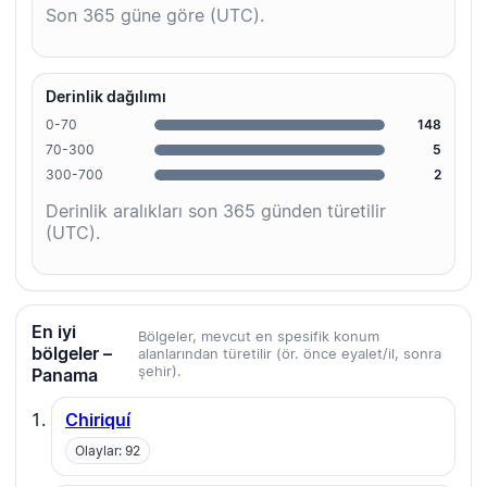
Son 365 güne göre (UTC).
Derinlik dağılımı
0-70
148
70-300
5
300-700
2
Derinlik aralıkları son 365 günden türetilir
(UTC).
En iyi
Bölgeler, mevcut en spesifik konum
bölgeler –
alanlarından türetilir (ör. önce eyalet/il, sonra
şehir).
Panama
Chiriquí
Olaylar: 92