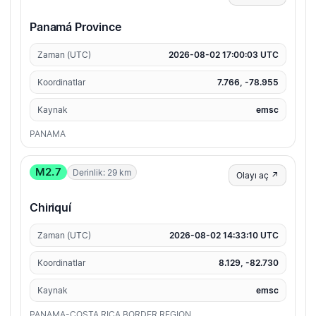
Panamá Province
Zaman (UTC)
2026-08-02 17:00:03 UTC
Koordinatlar
7.766, -78.955
Kaynak
emsc
PANAMA
M2.7
Derinlik: 29 km
Olayı aç ↗
Chiriquí
Zaman (UTC)
2026-08-02 14:33:10 UTC
Koordinatlar
8.129, -82.730
Kaynak
emsc
PANAMA-COSTA RICA BORDER REGION