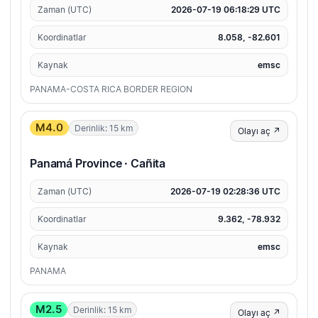
Zaman (UTC)
2026-07-19 06:18:29 UTC
Koordinatlar
8.058, -82.601
Kaynak
emsc
PANAMA-COSTA RICA BORDER REGION
M4.0
Derinlik: 15 km
Olayı aç ↗
Panamá Province · Cañita
Zaman (UTC)
2026-07-19 02:28:36 UTC
Koordinatlar
9.362, -78.932
Kaynak
emsc
PANAMA
M2.5
Derinlik: 15 km
Olayı aç ↗