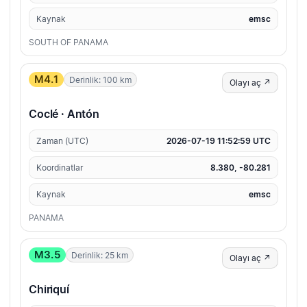
Kaynak
emsc
SOUTH OF PANAMA
M4.1
Derinlik: 100 km
Olayı aç ↗
Coclé · Antón
Zaman (UTC)
2026-07-19 11:52:59 UTC
Koordinatlar
8.380, -80.281
Kaynak
emsc
PANAMA
M3.5
Derinlik: 25 km
Olayı aç ↗
Chiriquí