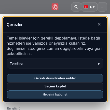
TR
▾
☰
Ana sayfa
·
Panama
Çerezler
✕
Panama – Depremler |
Temel işlevler için gerekli depolamayı, isteğe bağlı
QuakeMap24
hizmetleri ise yalnızca onayınızla kullanırız.
Canlı harita, istatistikler ve son olaylar
Seçiminizi istediğiniz zaman değiştirebilir veya geri
çekebilirsiniz.
Geçmiş haritasını aç
Bu ülkedeki en yeniler
▸
Tercihler
Genel bakış
Harita
Son
Grafikler
En iyi bölgeler
SSS
Gerekli dışındakileri reddet
Bu ayki depremler
Seçimi kaydet
11
Hepsini kabul et
En yeni UTC: 2026-08-06 10:33:09
En güçlü