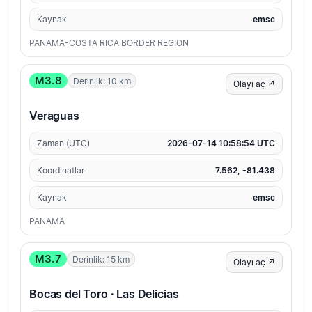
Kaynak
emsc
PANAMA-COSTA RICA BORDER REGION
M3.8
Derinlik: 10 km
Olayı aç ↗
Veraguas
Zaman (UTC)
2026-07-14 10:58:54 UTC
Koordinatlar
7.562, -81.438
Kaynak
emsc
PANAMA
M3.7
Derinlik: 15 km
Olayı aç ↗
Bocas del Toro · Las Delicias