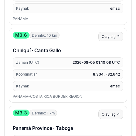
Kaynak
emsc
PANAMA
M3.6
Derinlik: 10 km
Olayı aç ↗
Chiriquí · Canta Gallo
Zaman (UTC)
2026-08-05 01:19:08 UTC
Koordinatlar
8.334, -82.642
Kaynak
emsc
PANAMA-COSTA RICA BORDER REGION
M3.3
Derinlik: 1 km
Olayı aç ↗
Panamá Province · Taboga