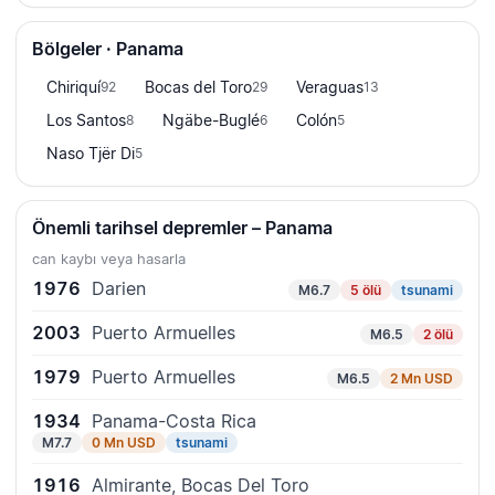
Bölgeler · Panama
Chiriquí
Bocas del Toro
Veraguas
92
29
13
Los Santos
Ngäbe-Buglé
Colón
8
6
5
Naso Tjër Di
5
Önemli tarihsel depremler – Panama
can kaybı veya hasarla
1976
Darien
M6.7
5 ölü
tsunami
2003
Puerto Armuelles
M6.5
2 ölü
1979
Puerto Armuelles
M6.5
2 Mn USD
1934
Panama-Costa Rica
M7.7
0 Mn USD
tsunami
1916
Almirante, Bocas Del Toro