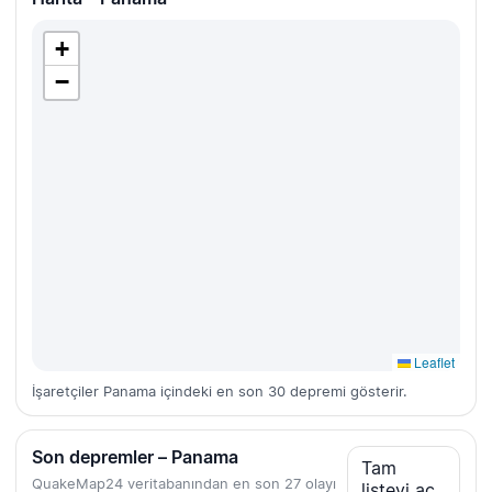
+
−
Leaflet
İşaretçiler Panama içindeki en son 30 depremi gösterir.
Son depremler – Panama
Tam
QuakeMap24 veritabanından en son 27 olayı
listeyi aç