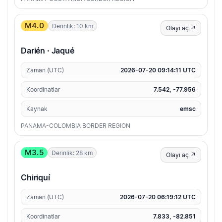
M4.0
Derinlik: 10 km
Olayı aç ↗
Darién · Jaqué
Zaman (UTC)
2026-07-20 09:14:11 UTC
Koordinatlar
7.542, -77.956
Kaynak
emsc
PANAMA-COLOMBIA BORDER REGION
M3.5
Derinlik: 28 km
Olayı aç ↗
Chiriquí
Zaman (UTC)
2026-07-20 06:19:12 UTC
Koordinatlar
7.833, -82.851