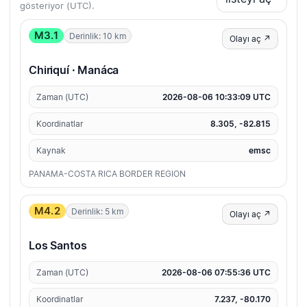
gösteriyor (UTC).
M3.1
Derinlik: 10 km
Olayı aç ↗
Chiriquí · Manáca
Zaman (UTC)
2026-08-06 10:33:09 UTC
Koordinatlar
8.305, -82.815
Kaynak
emsc
PANAMA-COSTA RICA BORDER REGION
M4.2
Derinlik: 5 km
Olayı aç ↗
Los Santos
Zaman (UTC)
2026-08-06 07:55:36 UTC
Koordinatlar
7.237, -80.170