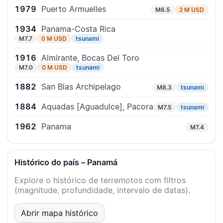
1979
Puerto Armuelles
M6.5
2 M USD
1934
Panama-Costa Rica
M7.7
0 M USD
tsunami
1916
Almirante, Bocas Del Toro
M7.0
0 M USD
tsunami
1882
San Blas Archipelago
M8.3
tsunami
1884
Aquadas [Aguadulce], Pacora
M7.5
tsunami
1962
Panama
M7.4
Histórico do país – Panamá
Explore o histórico de terremotos com filtros
(magnitude, profundidade, intervalo de datas).
Abrir mapa histórico