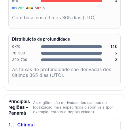
5-6
3
< 2
2–4
4–5
≥ 5
Com base nos últimos 365 dias (UTC).
Distribuição de profundidade
0-70
148
70-300
5
300-700
2
As faixas de profundidade são derivadas dos
últimos 365 dias (UTC).
Principais
As regiões são derivadas dos campos de
regiões –
localização mais específicos disponíveis (por
exemplo, estado e depois cidade).
Panamá
Chiriquí