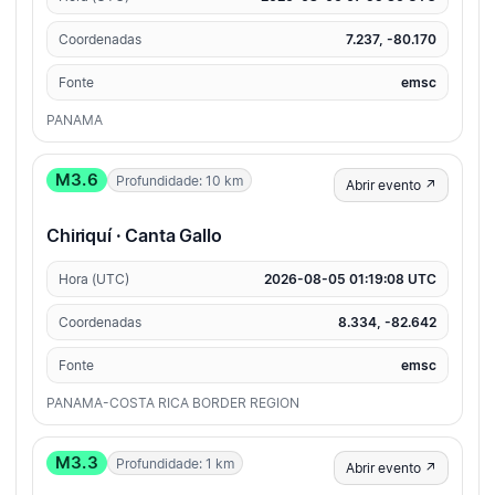
Coordenadas
7.237, -80.170
Fonte
emsc
PANAMA
M3.6
Profundidade: 10 km
Abrir evento ↗
Chiriquí · Canta Gallo
Hora (UTC)
2026-08-05 01:19:08 UTC
Coordenadas
8.334, -82.642
Fonte
emsc
PANAMA-COSTA RICA BORDER REGION
M3.3
Profundidade: 1 km
Abrir evento ↗