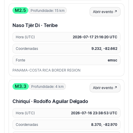
M2.5
Profundidade: 15 km
Abrir evento ↗
Naso Tjër Di · Teribe
Hora (UTC)
2026-07-17 21:16:20 UTC
Coordenadas
9.232, -82.662
Fonte
emsc
PANAMA-COSTA RICA BORDER REGION
M3.3
Profundidade: 4 km
Abrir evento ↗
Chiriquí · Rodolfo Aguilar Delgado
Hora (UTC)
2026-07-16 23:38:53 UTC
Coordenadas
8.370, -82.970