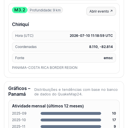
M3.2
Profundidade: 9 km
Abrir evento ↗
Chiriquí
Hora (UTC)
2026-07-10 11:18:59 UTC
Coordenadas
8.110, -82.814
Fonte
emsc
PANAMA-COSTA RICA BORDER REGION
Gráficos –
Distribuições e tendências com base no banco
Panamá
de dados do QuakeMap24.
Atividade mensal (últimos 12 meses)
2025-09
10
2025-10
17
2025-11
9