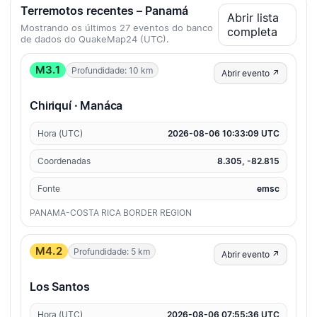
Terremotos recentes – Panamá
Abrir lista
Mostrando os últimos 27 eventos do banco
completa
de dados do QuakeMap24 (UTC).
M3.1
Profundidade: 10 km
Abrir evento ↗
Chiriquí · Manáca
Hora (UTC)
2026-08-06 10:33:09 UTC
Coordenadas
8.305, -82.815
Fonte
emsc
PANAMA-COSTA RICA BORDER REGION
M4.2
Profundidade: 5 km
Abrir evento ↗
Los Santos
Hora (UTC)
2026-08-06 07:55:36 UTC