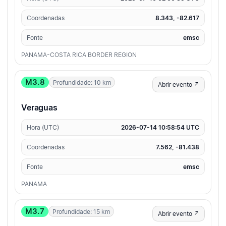
Coordenadas
8.343, -82.617
Fonte
emsc
PANAMA-COSTA RICA BORDER REGION
M3.8
Profundidade: 10 km
Abrir evento ↗
Veraguas
Hora (UTC)
2026-07-14 10:58:54 UTC
Coordenadas
7.562, -81.438
Fonte
emsc
PANAMA
M3.7
Profundidade: 15 km
Abrir evento ↗