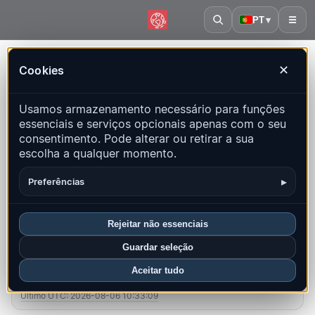
PT
▾
☰
Início
·
Panamá
Cookies
✕
Panamá – Terremotos |
Usamos armazenamento necessário para funções
QuakeMap24
essenciais e serviços opcionais apenas com o seu
Mapa ao vivo, estatísticas e eventos recentes
consentimento. Pode alterar ou retirar a sua
escolha a qualquer momento.
Abrir mapa histórico
Últimos neste país
▸
Preferências
Visão geral
Mapa
Recentes
Gráficos
Principais regiões
FAQ
Rejeitar não essenciais
Guardar seleção
Sismos neste mês
Aceitar tudo
11
Último UTC: 2026-08-06 10:33:09