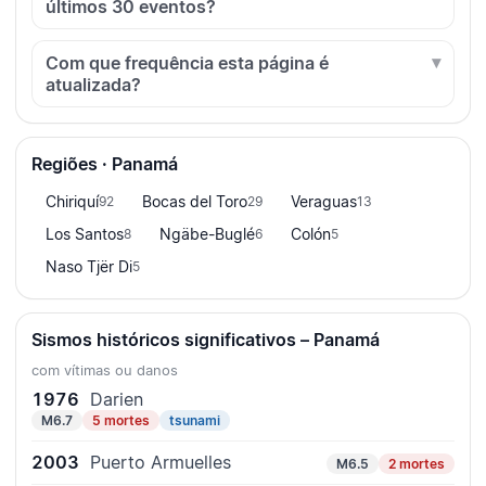
últimos 30 eventos?
Com que frequência esta página é
atualizada?
Regiões · Panamá
Chiriquí
Bocas del Toro
Veraguas
92
29
13
Los Santos
Ngäbe-Buglé
Colón
8
6
5
Naso Tjër Di
5
Sismos históricos significativos – Panamá
com vítimas ou danos
1976
Darien
M6.7
5 mortes
tsunami
2003
Puerto Armuelles
M6.5
2 mortes