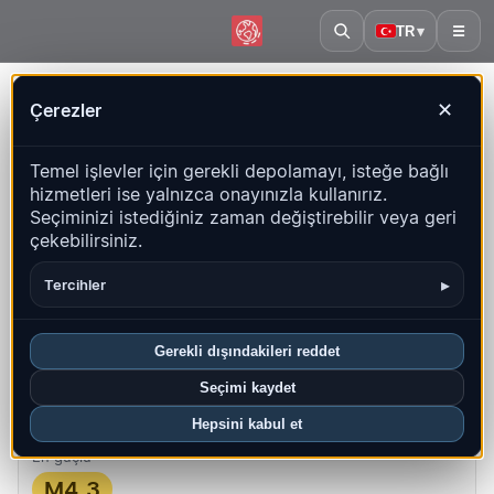
TR
▾
☰
Ana sayfa
·
Laos
Çerezler
✕
Laos – Depremler | QuakeMap24
Temel işlevler için gerekli depolamayı, isteğe bağlı
Canlı harita, istatistikler ve son olaylar
hizmetleri ise yalnızca onayınızla kullanırız.
Seçiminizi istediğiniz zaman değiştirebilir veya geri
Geçmiş haritasını aç
Bu ülkedeki en yeniler
çekebilirsiniz.
Genel bakış
Harita
Son
Grafikler
En iyi bölgeler
SSS
▸
Tercihler
Bu ayki depremler
Gerekli dışındakileri reddet
0
Seçimi kaydet
En yeni UTC: 2026-07-28 02:57:20
Hepsini kabul et
En güçlü
M4.3