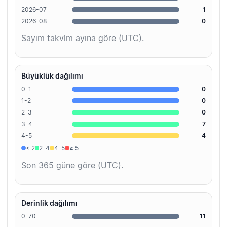
2026-07
1
2026-08
0
Sayım takvim ayına göre (UTC).
Büyüklük dağılımı
0-1
0
1-2
0
2-3
0
3-4
7
4-5
4
< 2
2–4
4–5
≥ 5
Son 365 güne göre (UTC).
Derinlik dağılımı
0-70
11