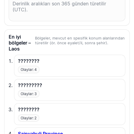
Derinlik aralıkları son 365 günden türetilir
(UTC).
En iyi
Bölgeler, mevcut en spesifik konum alanlarından
bölgeler –
türetilir (ör. önce eyalet/il, sonra şehir).
Laos
????????
Olaylar: 4
?????????
Olaylar: 3
????????
Olaylar: 2
Sainyabuli Province