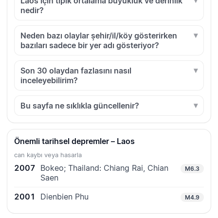
Laos için tipik ortalama büyüklük ve derinlik
nedir?
Neden bazı olaylar şehir/il/köy gösterirken
bazıları sadece bir yer adı gösteriyor?
Son 30 olaydan fazlasını nasıl
inceleyebilirim?
Bu sayfa ne sıklıkla güncellenir?
Önemli tarihsel depremler – Laos
can kaybı veya hasarla
2007
Bokeo; Thailand: Chiang Rai, Chian
M6.3
Saen
2001
Dienbien Phu
M4.9