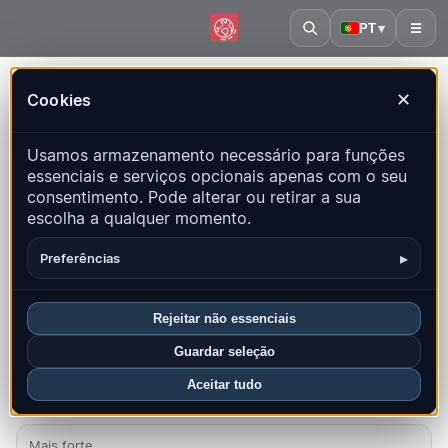
PT
▾
☰
Início
·
Laos
Cookies
✕
Laos – Terremotos | QuakeMap24
Usamos armazenamento necessário para funções
Mapa ao vivo, estatísticas e eventos recentes
essenciais e serviços opcionais apenas com o seu
consentimento. Pode alterar ou retirar a sua
Abrir mapa histórico
Últimos neste país
escolha a qualquer momento.
Visão geral
Mapa
Recentes
Gráficos
Principais regiões
▸
Preferências
FAQ
Rejeitar não essenciais
Sismos neste mês
Guardar seleção
0
Aceitar tudo
Último UTC: 2026-07-28 02:57:20
Mais forte