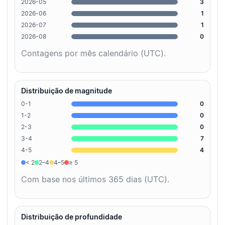
2026-05
3
2026-06
1
2026-07
1
2026-08
0
Contagens por mês calendário (UTC).
Distribuição de magnitude
0-1
0
1-2
0
2-3
0
3-4
7
4-5
4
< 2
2–4
4–5
≥ 5
Com base nos últimos 365 dias (UTC).
Distribuição de profundidade