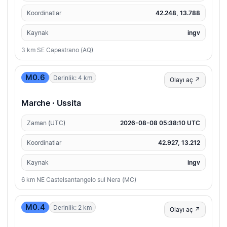
Koordinatlar
42.248, 13.788
Kaynak
ingv
3 km SE Capestrano (AQ)
M0.6
Derinlik: 4 km
Olayı aç ↗
Marche · Ussita
Zaman (UTC)
2026-08-08 05:38:10 UTC
Koordinatlar
42.927, 13.212
Kaynak
ingv
6 km NE Castelsantangelo sul Nera (MC)
M0.4
Derinlik: 2 km
Olayı aç ↗