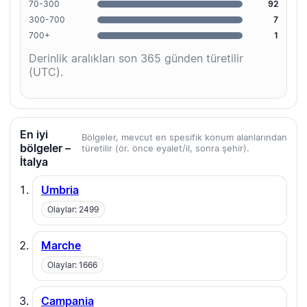
70-300
92
300-700
7
700+
1
Derinlik aralıkları son 365 günden türetilir
(UTC).
En iyi
Bölgeler, mevcut en spesifik konum alanlarından
bölgeler –
türetilir (ör. önce eyalet/il, sonra şehir).
İtalya
Umbria
Olaylar: 2499
Marche
Olaylar: 1666
Campania