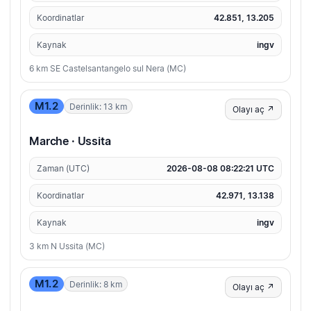
Koordinatlar
42.851, 13.205
Kaynak
ingv
6 km SE Castelsantangelo sul Nera (MC)
M1.2
Derinlik: 13 km
Olayı aç ↗
Marche · Ussita
Zaman (UTC)
2026-08-08 08:22:21 UTC
Koordinatlar
42.971, 13.138
Kaynak
ingv
3 km N Ussita (MC)
M1.2
Derinlik: 8 km
Olayı aç ↗