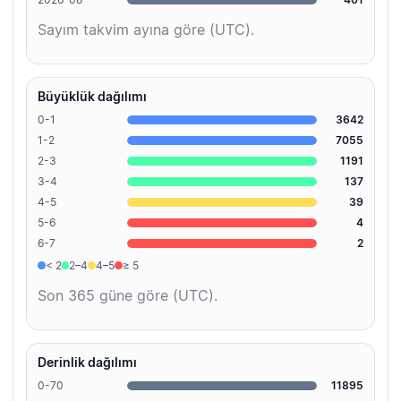
Sayım takvim ayına göre (UTC).
Büyüklük dağılımı
0-1
3642
1-2
7055
2-3
1191
3-4
137
4-5
39
5-6
4
6-7
2
< 2
2–4
4–5
≥ 5
Son 365 güne göre (UTC).
Derinlik dağılımı
0-70
11895