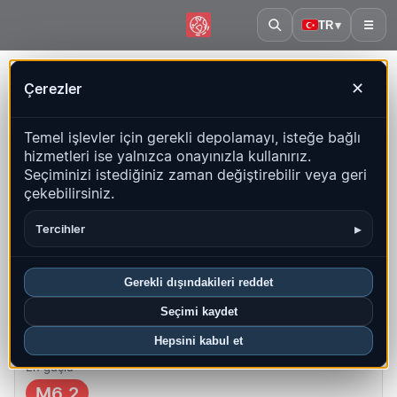
TR
▾
☰
Ana sayfa
·
İtalya
Çerezler
✕
İtalya – Depremler | QuakeMap24
Temel işlevler için gerekli depolamayı, isteğe bağlı
Canlı harita, istatistikler ve son olaylar
hizmetleri ise yalnızca onayınızla kullanırız.
Seçiminizi istediğiniz zaman değiştirebilir veya geri
Geçmiş haritasını aç
Bu ülkedeki en yeniler
çekebilirsiniz.
Genel bakış
Harita
Son
Grafikler
En iyi bölgeler
SSS
▸
Tercihler
Bu ayki depremler
Gerekli dışındakileri reddet
401
Seçimi kaydet
En yeni UTC: 2026-08-08 10:52:52
Hepsini kabul et
En güçlü
M6.2