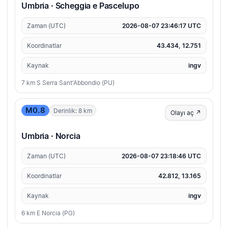
Umbria · Scheggia e Pascelupo
Zaman (UTC)
2026-08-07 23:46:17 UTC
Koordinatlar
43.434, 12.751
Kaynak
ingv
7 km S Serra Sant'Abbondio (PU)
M0.8
Derinlik: 8 km
Olayı aç ↗
Umbria · Norcia
Zaman (UTC)
2026-08-07 23:18:46 UTC
Koordinatlar
42.812, 13.165
Kaynak
ingv
6 km E Norcia (PG)