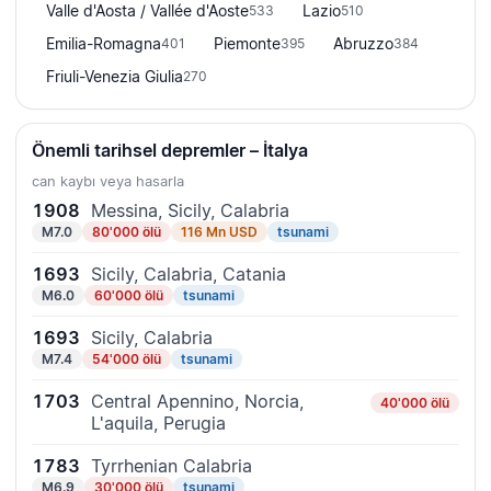
Valle d'Aosta / Vallée d'Aoste
Lazio
533
510
Emilia-Romagna
Piemonte
Abruzzo
401
395
384
Friuli-Venezia Giulia
270
Önemli tarihsel depremler – İtalya
can kaybı veya hasarla
1908
Messina, Sicily, Calabria
M7.0
80'000 ölü
116 Mn USD
tsunami
1693
Sicily, Calabria, Catania
M6.0
60'000 ölü
tsunami
1693
Sicily, Calabria
M7.4
54'000 ölü
tsunami
1703
Central Apennino, Norcia,
40'000 ölü
L'aquila, Perugia
1783
Tyrrhenian Calabria
M6.9
30'000 ölü
tsunami