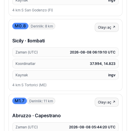
Kaynak
ingv
4 km S San Godenzo (FI)
M0.8
Derinlik: 8 km
Olayı aç ↗
Sicily · Ilombati
Zaman (UTC)
2026-08-08 06:19:10 UTC
Koordinatlar
37.994, 14.823
Kaynak
ingv
4 km S Tortorici (ME)
M1.7
Derinlik: 11 km
Olayı aç ↗
Abruzzo · Capestrano
Zaman (UTC)
2026-08-08 05:44:20 UTC