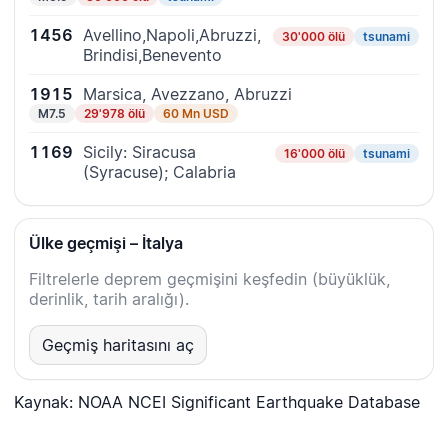
1456
Avellino,Napoli,Abruzzi,
30'000 ölü
tsunami
Brindisi,Benevento
1915
Marsica, Avezzano, Abruzzi
M7.5
29'978 ölü
60 Mn USD
1169
Sicily: Siracusa
16'000 ölü
tsunami
(Syracuse); Calabria
Ülke geçmişi – İtalya
Filtrelerle deprem geçmişini keşfedin (büyüklük,
derinlik, tarih aralığı).
Geçmiş haritasını aç
Kaynak: NOAA NCEI Significant Earthquake Database