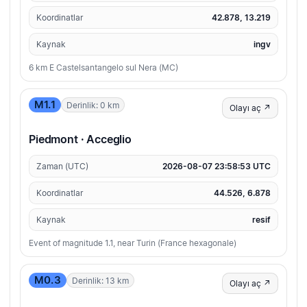
Koordinatlar
42.878, 13.219
Kaynak
ingv
6 km E Castelsantangelo sul Nera (MC)
M1.1
Derinlik: 0 km
Olayı aç ↗
Piedmont · Acceglio
Zaman (UTC)
2026-08-07 23:58:53 UTC
Koordinatlar
44.526, 6.878
Kaynak
resif
Event of magnitude 1.1, near Turin (France hexagonale)
M0.3
Derinlik: 13 km
Olayı aç ↗