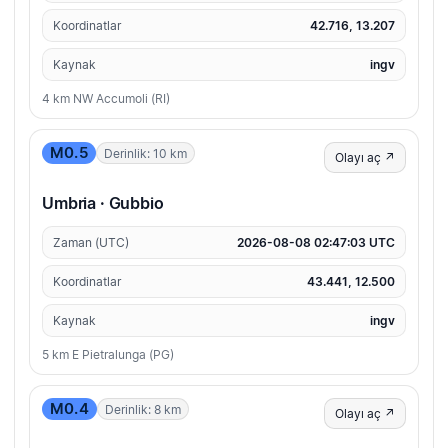
Koordinatlar
42.716, 13.207
Kaynak
ingv
4 km NW Accumoli (RI)
M0.5
Derinlik: 10 km
Olayı aç ↗
Umbria · Gubbio
Zaman (UTC)
2026-08-08 02:47:03 UTC
Koordinatlar
43.441, 12.500
Kaynak
ingv
5 km E Pietralunga (PG)
M0.4
Derinlik: 8 km
Olayı aç ↗