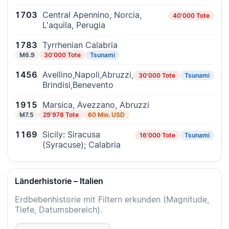
1703
Central Apennino, Norcia,
40'000 Tote
L'aquila, Perugia
1783
Tyrrhenian Calabria
M6.9
30'000 Tote
Tsunami
1456
Avellino,Napoli,Abruzzi,
30'000 Tote
Tsunami
Brindisi,Benevento
1915
Marsica, Avezzano, Abruzzi
M7.5
29'978 Tote
60 Mio. USD
1169
Sicily: Siracusa
16'000 Tote
Tsunami
(Syracuse); Calabria
Länderhistorie – Italien
Erdbebenhistorie mit Filtern erkunden (Magnitude,
Tiefe, Datumsbereich).