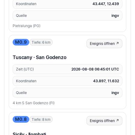
Koordinaten
43.447, 12.439
Quelle
ingv
Pietralunga (PG)
M0.9
Tiefe: 6 km
Ereignis öffnen ↗
Tuscany · San Godenzo
Zeit (UTC)
2026-08-08 06:45:01 UTC
Koordinaten
43.897, 11.632
Quelle
ingv
4 km S San Godenzo (FI)
M0.8
Tiefe: 8 km
Ereignis öffnen ↗
Sicily · Ilombati