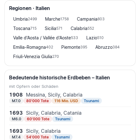
Regionen · Italien
Umbria
Marche
Campania
2499
1758
803
Toscana
Sicilia
Calabria
715
571
552
Valle d'Aosta / Vallée d'Aoste
Lazio
533
510
Emilia-Romagna
Piemonte
Abruzzo
402
395
384
Friuli-Venezia Giulia
270
Bedeutende historische Erdbeben – Italien
mit Opfern oder Schäden
1908
Messina, Sicily, Calabria
M7.0
80'000 Tote
116 Mio. USD
Tsunami
1693
Sicily, Calabria, Catania
M6.0
60'000 Tote
Tsunami
1693
Sicily, Calabria
M7.4
54'000 Tote
Tsunami