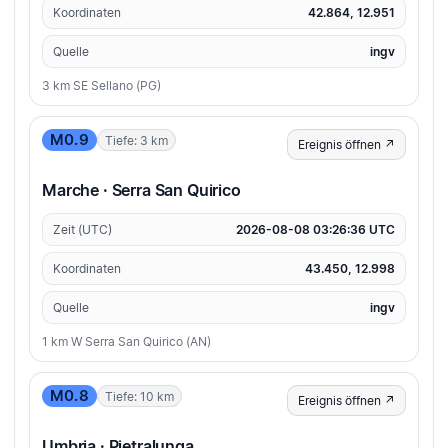
Koordinaten
42.864, 12.951
Quelle
ingv
3 km SE Sellano (PG)
M0.9
Tiefe: 3 km
Ereignis öffnen ↗
Marche · Serra San Quirico
Zeit (UTC)
2026-08-08 03:26:36 UTC
Koordinaten
43.450, 12.998
Quelle
ingv
1 km W Serra San Quirico (AN)
M0.8
Tiefe: 10 km
Ereignis öffnen ↗
Umbria · Pietralunga