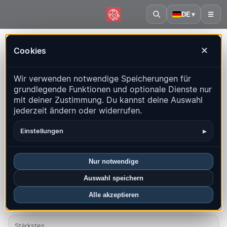
DE
▾
☰
Startseite
·
Italien
Cookies
✕
Italien – Erdbeben | QuakeMap24
Wir verwenden notwendige Speicherungen für
Live-Karte, Statistiken und aktuelle Ereignisse
grundlegende Funktionen und optionale Dienste nur
mit deiner Zustimmung. Du kannst deine Auswahl
Historienkarte öffnen
Neueste in diesem Land
jederzeit ändern oder widerrufen.
Überblick
Karte
Aktuell
Diagramme
Top-Regionen
▸
Einstellungen
FAQ
Nur notwendige
Beben diesen Monat
Auswahl speichern
402
Alle akzeptieren
Neueste UTC: 2026-08-08 13:09:59
Stärkstes