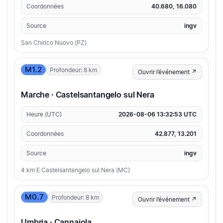
Coordonnées
40.680, 16.080
Source
ingv
San Chirico Nuovo (PZ)
M1.2
Profondeur: 8 km
Ouvrir l’événement ↗
Marche · Castelsantangelo sul Nera
Heure (UTC)
2026-08-06 13:32:53 UTC
Coordonnées
42.877, 13.201
Source
ingv
4 km E Castelsantangelo sul Nera (MC)
M0.7
Profondeur: 8 km
Ouvrir l’événement ↗
Umbria · Cannaiola