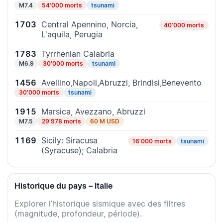
M7.4
54'000 morts
tsunami
1703
Central Apennino, Norcia,
40'000 morts
L'aquila, Perugia
1783
Tyrrhenian Calabria
M6.9
30'000 morts
tsunami
1456
Avellino,Napoli,Abruzzi, Brindisi,Benevento
30'000 morts
tsunami
1915
Marsica, Avezzano, Abruzzi
M7.5
29'978 morts
60 M USD
1169
Sicily: Siracusa
16'000 morts
tsunami
(Syracuse); Calabria
Historique du pays – Italie
Explorer l’historique sismique avec des filtres
(magnitude, profondeur, période).