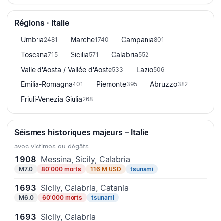
Régions · Italie
Umbria
Marche
Campania
2481
1740
801
Toscana
Sicilia
Calabria
715
571
552
Valle d'Aosta / Vallée d'Aoste
Lazio
533
506
Emilia-Romagna
Piemonte
Abruzzo
401
395
382
Friuli-Venezia Giulia
268
Séismes historiques majeurs – Italie
avec victimes ou dégâts
1908
Messina, Sicily, Calabria
M7.0
80'000 morts
116 M USD
tsunami
1693
Sicily, Calabria, Catania
M6.0
60'000 morts
tsunami
1693
Sicily, Calabria