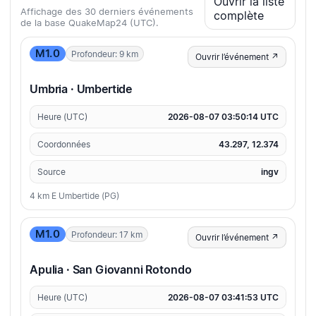
Ouvrir la liste
Affichage des 30 derniers événements
complète
de la base QuakeMap24 (UTC).
M1.0
Profondeur: 9 km
Ouvrir l’événement ↗
Umbria · Umbertide
Heure (UTC)
2026-08-07 03:50:14 UTC
Coordonnées
43.297, 12.374
Source
ingv
4 km E Umbertide (PG)
M1.0
Profondeur: 17 km
Ouvrir l’événement ↗
Apulia · San Giovanni Rotondo
Heure (UTC)
2026-08-07 03:41:53 UTC