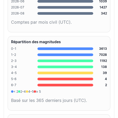
2026-06
1039
2026-07
1427
2026-08
342
Comptes par mois civil (UTC).
Répartition des magnitudes
0-1
3613
1-2
7028
2-3
1192
3-4
138
4-5
39
5-6
4
6-7
2
< 2
2–4
4–5
≥ 5
Basé sur les 365 derniers jours (UTC).