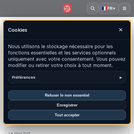
FR
▾
☰
Accueil
·
Italie
Cookies
✕
Italie – Séismes | QuakeMap24
Nous utilisons le stockage nécessaire pour les
Carte en direct, statistiques et événements récents
fonctions essentielles et les services optionnels
uniquement avec votre consentement. Vous pouvez
Ouvrir la carte historique
Derniers dans ce pays
modifier ou retirer votre choix à tout moment.
Aperçu
Carte
Récents
Graphiques
Principales régions
▸
Préférences
FAQ
Refuser le non essentiel
Séismes ce mois-ci
Enregistrer
342
Tout accepter
Dernier UTC : 2026-08-07 03:50:14
Le plus fort