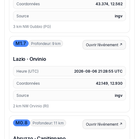
Coordonnées
43.374, 12.562
Source
ingv
3 km NW Gubbio (PG)
M1.7
Profondeur: 9 km
Ouvrir l’événement ↗
Lazio · Orvinio
Heure (UTC)
2026-08-06 21:28:55 UTC
Coordonnées
42.149, 12.930
Source
ingv
2 km NW Orvinio (RI)
M0.8
Profondeur: 11 km
Ouvrir l’événement ↗
Abruzzo · Capitignano