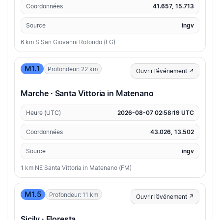
Coordonnées
41.657, 15.713
Source
ingv
6 km S San Giovanni Rotondo (FG)
M1.1
Profondeur: 22 km
Ouvrir l’événement ↗
Marche · Santa Vittoria in Matenano
Heure (UTC)
2026-08-07 02:58:19 UTC
Coordonnées
43.026, 13.502
Source
ingv
1 km NE Santa Vittoria in Matenano (FM)
M1.5
Profondeur: 11 km
Ouvrir l’événement ↗
Sicily · Floresta