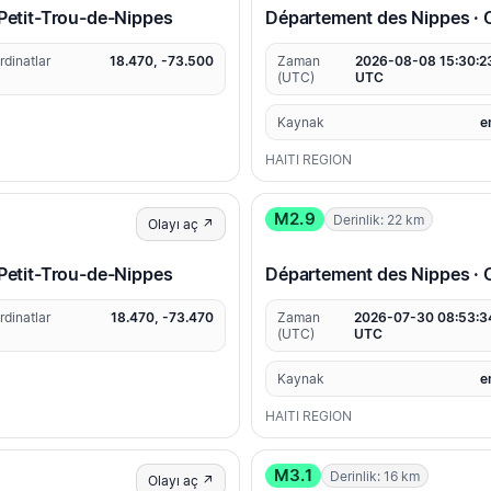
etit-Trou-de-Nippes
Département des Nippes ·
rdinatlar
18.470, -73.500
Zaman
2026-08-08 15:30:2
(UTC)
UTC
Kaynak
e
HAITI REGION
M2.9
Derinlik: 22 km
Olayı aç ↗
etit-Trou-de-Nippes
Département des Nippes 
rdinatlar
18.470, -73.470
Zaman
2026-07-30 08:53:3
(UTC)
UTC
Kaynak
e
HAITI REGION
M3.1
Derinlik: 16 km
Olayı aç ↗