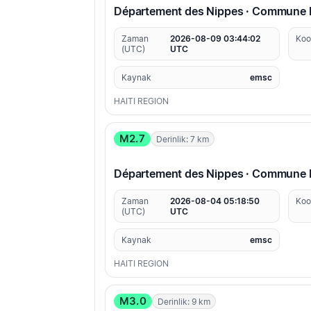
Département des Nippes · Commune P
Zaman
2026-08-09 03:44:02
Koo
(UTC)
UTC
Kaynak
emsc
HAITI REGION
M2.7
Derinlik: 7 km
Département des Nippes · Commune P
Zaman
2026-08-04 05:18:50
Koo
(UTC)
UTC
Kaynak
emsc
HAITI REGION
M3.0
Derinlik: 9 km