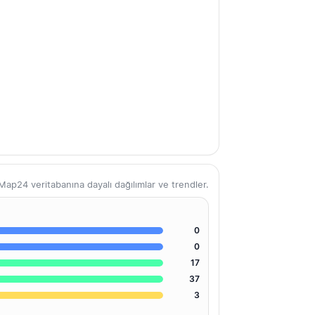
ap24 veritabanına dayalı dağılımlar ve trendler.
0
0
17
37
3