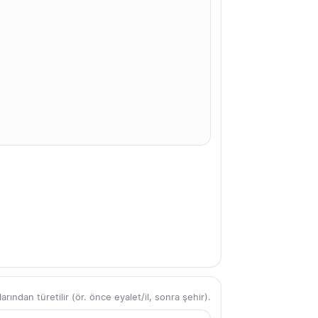
ından türetilir (ör. önce eyalet/il, sonra şehir).