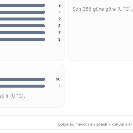
2
Son 365 güne göre (UTC).
1
2
3
7
3
56
1
tilir (UTC).
Bölgeler, mevcut en spesifik konum alanlar