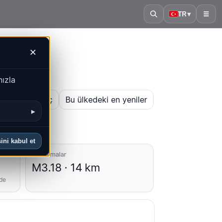
TR
▾
☰
✕
nızla
 haritasını aç
Bu ülkedeki en yeniler
▸
ini kabul et
Ortalamalar
M3.18 · 14 km
nde