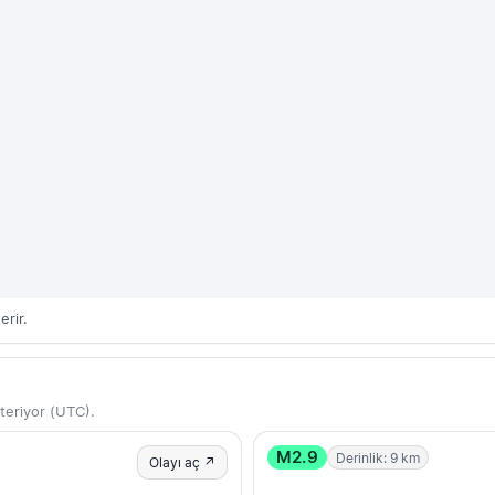
erir.
teriyor (UTC).
M2.9
Derinlik: 9 km
Olayı aç ↗