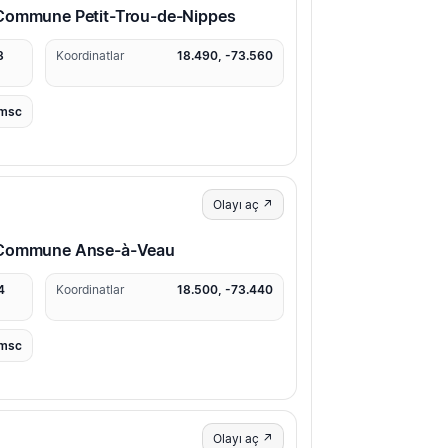
 Commune Petit-Trou-de-Nippes
3
Koordinatlar
18.490, -73.560
msc
Olayı aç ↗
· Commune Anse-à-Veau
4
Koordinatlar
18.500, -73.440
msc
Olayı aç ↗