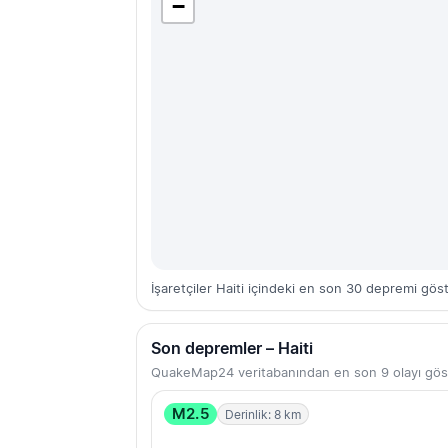
−
İşaretçiler Haiti içindeki en son 30 depremi göst
Son depremler – Haiti
QuakeMap24 veritabanından en son 9 olayı gös
M2.5
Derinlik: 8 km