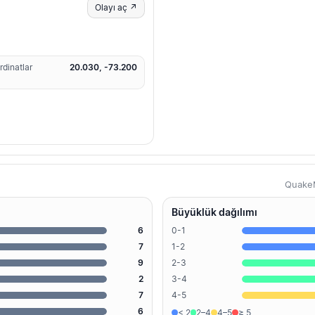
Olayı aç ↗
rdinatlar
20.030, -73.200
QuakeM
Büyüklük dağılımı
6
0-1
7
1-2
9
2-3
2
3-4
7
4-5
6
< 2
2–4
4–5
≥ 5