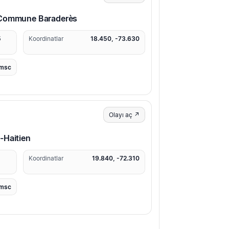
 Commune Baraderès
5
Koordinatlar
18.450, -73.630
msc
Olayı aç ↗
-Haitien
4
Koordinatlar
19.840, -72.310
msc