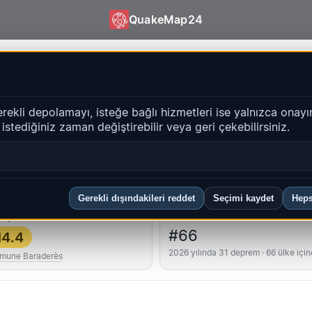
QuakeMap24
keMap24
erekli depolamayı, isteğe bağlı hizmetleri ise yalnızca onayı
i istediğiniz zaman değiştirebilir veya geri çekebilirsiniz.
Geçmiş
bölgeler
SSS
Gerekli dışındakileri reddet
Seçimi kaydet
Heps
üçlü
Ülke sıralaması
#66
4.4
2026 yılında 31 deprem · 66 ülke içi
mune Baraderès