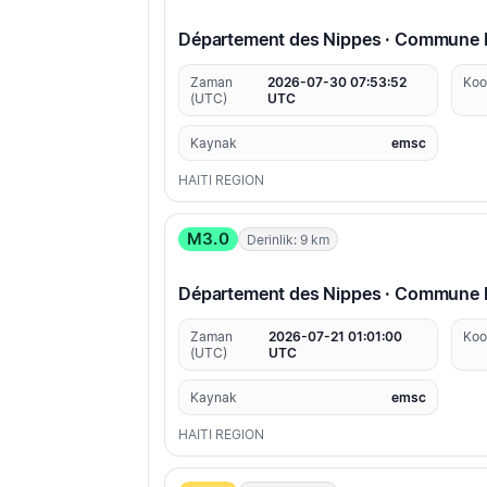
Département des Nippes · Commune 
Zaman
2026-07-30 07:53:52
Koo
(UTC)
UTC
Kaynak
emsc
HAITI REGION
M3.0
Derinlik: 9 km
Département des Nippes · Commune 
Zaman
2026-07-21 01:01:00
Koo
(UTC)
UTC
Kaynak
emsc
HAITI REGION