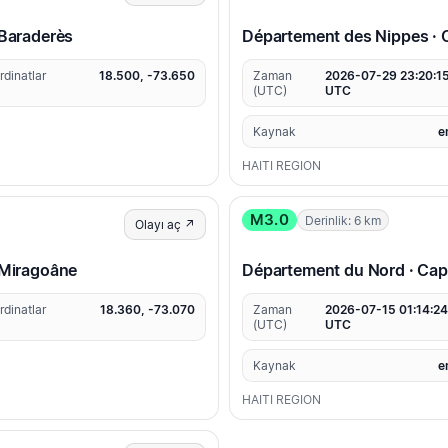
Baraderès
Département des Nippes ·
rdinatlar
18.500, -73.650
Zaman
2026-07-29 23:20:1
(UTC)
UTC
Kaynak
e
HAITI REGION
M3.0
Derinlik: 6 km
Olayı aç ↗
Miragoâne
Département du Nord · Cap
rdinatlar
18.360, -73.070
Zaman
2026-07-15 01:14:2
(UTC)
UTC
Kaynak
e
HAITI REGION