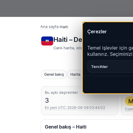
Ana sayfa
·
Haiti
Çerezler
Haiti – Depremler | Qua
Temel işlevler için g
Canlı harita, istatistikler ve son olaylar
kullanırız. Seçiminiz
Tercihler
Genel bakış
Harita
Son
Grafikler
En iyi 
Bu ayki depremler
En g
3
M
En yeni UTC: 2026-08-09 03:44:02
Com
Genel bakış – Haiti