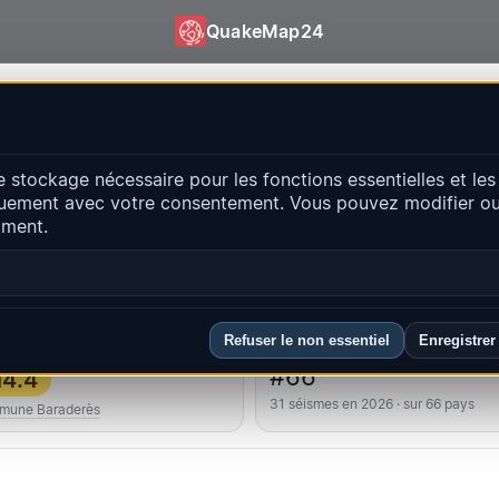
QuakeMap24
Map24
e stockage nécessaire pour les fonctions essentielles et les
ts récents
uement avec votre consentement. Vous pouvez modifier ou 
Ouvrir la c
oment.
ipales régions
FAQ
Refuser le non essentiel
Enregistrer
lus fort
Classement du pays
#66
4.4
31 séismes en 2026 · sur 66 pays
mune Baraderès