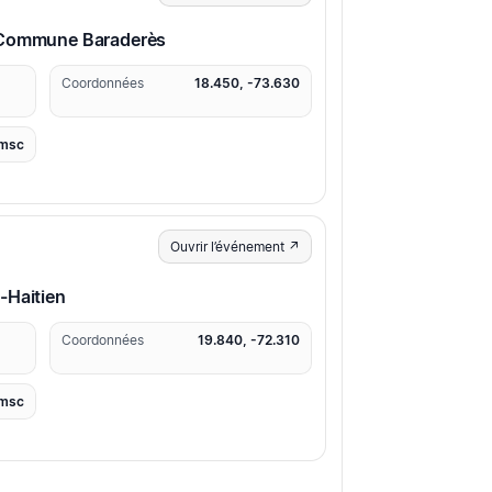
 Commune Baraderès
Coordonnées
18.450, -73.630
msc
Ouvrir l’événement ↗
-Haitien
Coordonnées
19.840, -72.310
msc