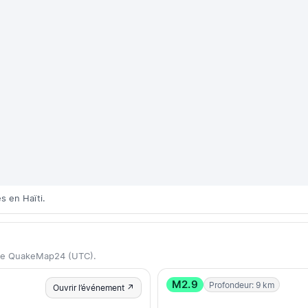
s en Haïti.
ase QuakeMap24 (UTC).
M2.9
Profondeur: 9 km
Ouvrir l’événement ↗