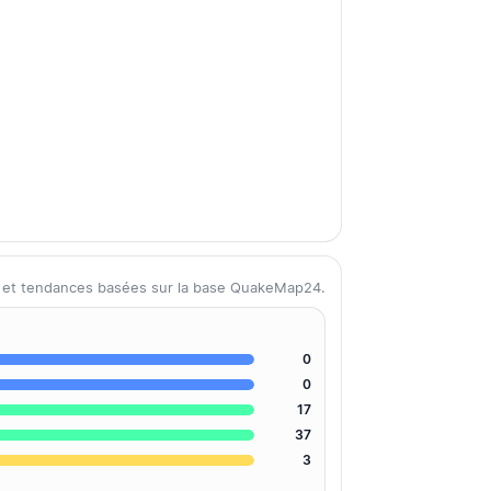
s et tendances basées sur la base QuakeMap24.
0
0
17
37
3