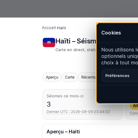
Accueil
·
Haïti
Cookies
Haïti – Séismes | Quake
Nous utilisons l
Carte en direct, statistiques et événemen
optionnels uniq
choix à tout m
Préférences
Aperçu
Carte
Récents
Graphiques
Princ
Séismes ce mois-ci
Le p
3
M
Dernier UTC : 2026-08-09 03:44:02
Com
Aperçu – Haïti