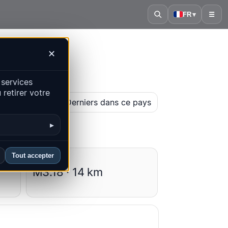
FR
▾
☰
✕
 services
retirer votre
arte historique
Derniers dans ce pays
▸
Tout accepter
Moyennes
M3.18 · 14 km