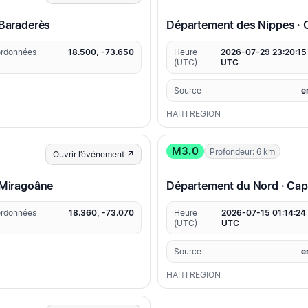
Baraderès
Département des Nippes ·
rdonnées
18.500, -73.650
Heure
2026-07-29 23:20:15
(UTC)
UTC
Source
e
HAITI REGION
M3.0
Profondeur: 6 km
Ouvrir l’événement ↗
Miragoâne
Département du Nord · Cap
rdonnées
18.360, -73.070
Heure
2026-07-15 01:14:24
(UTC)
UTC
Source
e
HAITI REGION