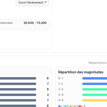
Ouvrir l’événement ↗
rdonnées
20.030, -73.200
Répartition
Répartition des magnitudes
6
0-1
7
1-2
9
2-3
2
3-4
7
4-5
6
< 2
2–4
4–5
≥ 5