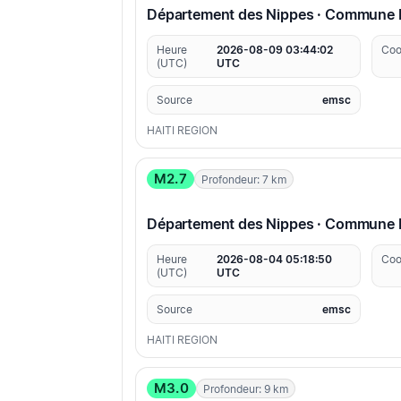
Département des Nippes · Commune P
Heure
2026-08-09 03:44:02
Coo
(UTC)
UTC
Source
emsc
HAITI REGION
M2.7
Profondeur: 7 km
Département des Nippes · Commune P
Heure
2026-08-04 05:18:50
Coo
(UTC)
UTC
Source
emsc
HAITI REGION
M3.0
Profondeur: 9 km