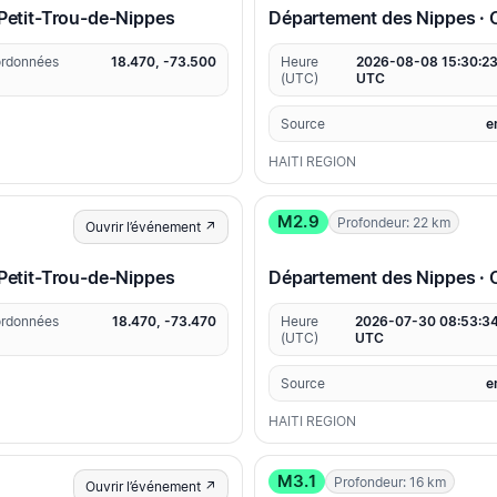
etit-Trou-de-Nippes
Département des Nippes ·
rdonnées
18.470, -73.500
Heure
2026-08-08 15:30:2
(UTC)
UTC
Source
e
HAITI REGION
M2.9
Profondeur: 22 km
Ouvrir l’événement ↗
etit-Trou-de-Nippes
Département des Nippes 
rdonnées
18.470, -73.470
Heure
2026-07-30 08:53:3
(UTC)
UTC
Source
e
HAITI REGION
M3.1
Profondeur: 16 km
Ouvrir l’événement ↗