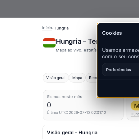
Início
·
Hungria
Cookies
Hungria – Terremotos | 
Usamos armazen
Mapa ao vivo, estatísticas e eventos rece
com o seu conse
Preferências
Visão geral
Mapa
Recentes
Gráficos
Pri
Sismos neste mês
Mais
0
M
Último UTC: 2026-07-12 02:01:12
Hung
Visão geral – Hungria