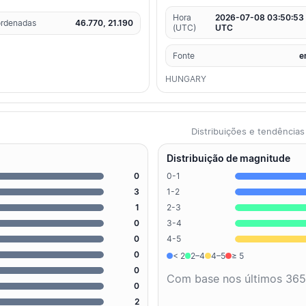
Hora
2026-07-08 03:50:53
rdenadas
46.770, 21.190
(UTC)
UTC
Fonte
e
HUNGARY
Distribuições e tendênci
Distribuição de magnitude
0
0-1
3
1-2
1
2-3
0
3-4
0
4-5
0
< 2
2–4
4–5
≥ 5
0
Com base nos últimos 365
0
2