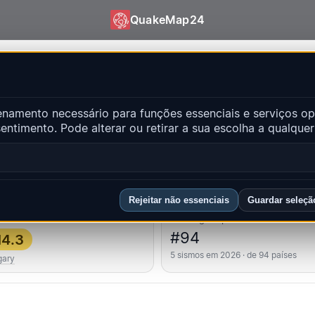
QuakeMap24
QuakeMap24
amento necessário para funções essenciais e serviços op
ntes
ntimento. Pode alterar ou retirar a sua escolha a qualqu
Abr
ncipais regiões
FAQ
Rejeitar não essenciais
Guardar seleçã
 forte
Ranking do país
#94
4.3
5 sismos em 2026 · de 94 países
ary