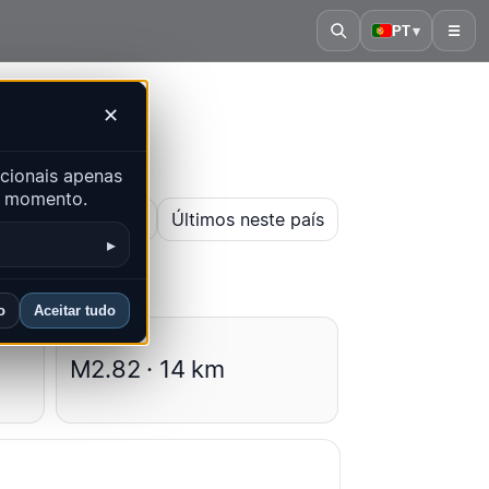
PT
▾
☰
✕
cionais apenas
er momento.
ir mapa histórico
Últimos neste país
▸
o
Aceitar tudo
Médias
M2.82 · 14 km