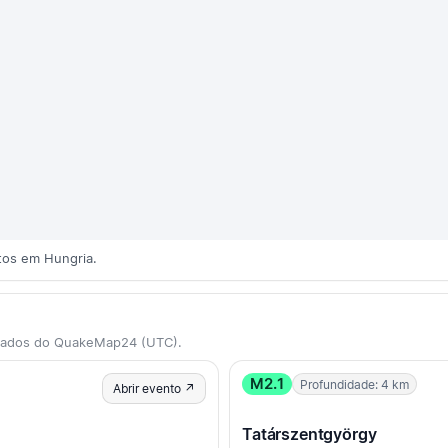
tos em Hungria.
 dados do QuakeMap24 (UTC).
M2.1
Profundidade: 4 km
Abrir evento ↗
Tatárszentgyörgy