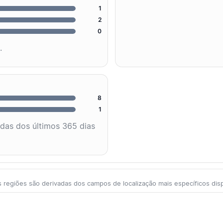
1
2
0
.
8
1
adas dos últimos 365 dias
 regiões são derivadas dos campos de localização mais específicos dis