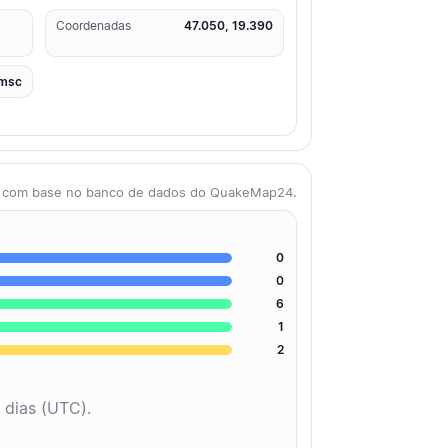
Coordenadas
47.050, 19.390
msc
as com base no banco de dados do QuakeMap24.
0
0
6
1
2
 dias (UTC).