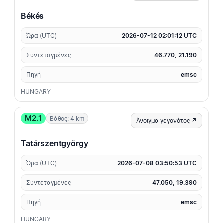
Békés
Ώρα (UTC)
2026-07-12 02:01:12 UTC
Συντεταγμένες
46.770, 21.190
Πηγή
emsc
HUNGARY
M2.1
Βάθος: 4 km
Άνοιγμα γεγονότος ↗
Tatárszentgyörgy
Ώρα (UTC)
2026-07-08 03:50:53 UTC
Συντεταγμένες
47.050, 19.390
Πηγή
emsc
HUNGARY