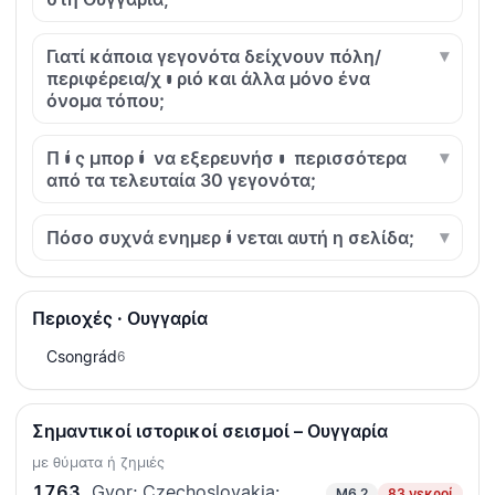
Γιατί κάποια γεγονότα δείχνουν πόλη/
περιφέρεια/χωριό και άλλα μόνο ένα
όνομα τόπου;
Πώς μπορώ να εξερευνήσω περισσότερα
από τα τελευταία 30 γεγονότα;
Πόσο συχνά ενημερώνεται αυτή η σελίδα;
Περιοχές · Ουγγαρία
Csongrád
6
Σημαντικοί ιστορικοί σεισμοί – Ουγγαρία
με θύματα ή ζημιές
1763
Gyor; Czechoslovakia:
M6.2
83 νεκροί