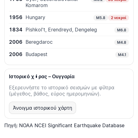
Komarom
1956
Hungary
M5.8
2 νεκροί
1834
Pishkol't, Erendreyd, Dengeleg
M6.8
2006
Beregdaroc
M4.8
2006
Budapest
M4.1
Ιστορικό χώρας – Ουγγαρία
Εξερευνήστε το ιστορικό σεισμών με φίλτρα
(μέγεθος, βάθος, εύρος ημερομηνιών).
Άνοιγμα ιστορικού χάρτη
Πηγή: NOAA NCEI Significant Earthquake Database