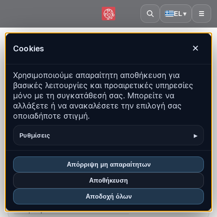
EL
▾
☰
Αρχική
·
Ουγγαρία
Cookies
✕
Ουγγαρία – Σεισμοί | QuakeMap24
Χρησιμοποιούμε απαραίτητη αποθήκευση για
Ζωντανός χάρτης, στατιστικά και πρόσφατα γεγονότα
βασικές λειτουργίες και προαιρετικές υπηρεσίες
μόνο με τη συγκατάθεσή σας. Μπορείτε να
Άνοιγμα ιστορικού χάρτη
αλλάξετε ή να ανακαλέσετε την επιλογή σας
οποιαδήποτε στιγμή.
Τα πιο πρόσφατα σε αυτή τη χώρα
▸
Ρυθμίσεις
Επισκόπηση
Χάρτης
Πρόσφατα
Γραφήματα
Κορυφαίες περιοχές
Συχνές ερωτήσεις
Απόρριψη μη απαραίτητων
Αποθήκευση
Σεισμοί αυτόν τον μήνα
0
Αποδοχή όλων
Πιο πρόσφατο UTC: 2026-07-12 02:01:12