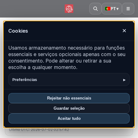
PT
▾
☰
Início
·
Ilhas Malvinas
Cookies
✕
Ilhas Malvinas – Terremotos |
Usamos armazenamento necessário para funções
QuakeMap24
essenciais e serviços opcionais apenas com o seu
Mapa ao vivo, estatísticas e eventos recentes
consentimento. Pode alterar ou retirar a sua
escolha a qualquer momento.
Abrir mapa histórico
Últimos neste país
▸
Preferências
Visão geral
Mapa
Recentes
Gráficos
Principais regiões
FAQ
Rejeitar não essenciais
Guardar seleção
Sismos neste mês
Aceitar tudo
0
Último UTC: 2026-07-02 02:57:42