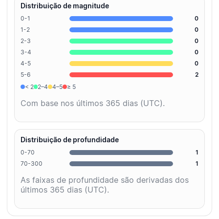
Distribuição de magnitude
0-1
0
1-2
0
2-3
0
3-4
0
4-5
0
5-6
2
< 2
2–4
4–5
≥ 5
Com base nos últimos 365 dias (UTC).
Distribuição de profundidade
0-70
1
70-300
1
As faixas de profundidade são derivadas dos
últimos 365 dias (UTC).