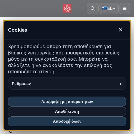
EL
▾
☰
Αρχική
·
Νήσοι Φόκλαντ
Cookies
✕
Νήσοι Φόκλαντ – Σεισμοί |
Χρησιμοποιούμε απαραίτητη αποθήκευση για
QuakeMap24
βασικές λειτουργίες και προαιρετικές υπηρεσίες
Ζωντανός χάρτης, στατιστικά και πρόσφατα γεγονότα
μόνο με τη συγκατάθεσή σας. Μπορείτε να
αλλάξετε ή να ανακαλέσετε την επιλογή σας
Άνοιγμα ιστορικού χάρτη
οποιαδήποτε στιγμή.
Τα πιο πρόσφατα σε αυτή τη χώρα
▸
Ρυθμίσεις
Επισκόπηση
Χάρτης
Πρόσφατα
Γραφήματα
Απόρριψη μη απαραίτητων
Κορυφαίες περιοχές
Συχνές ερωτήσεις
Αποθήκευση
Αποδοχή όλων
Σεισμοί αυτόν τον μήνα
0