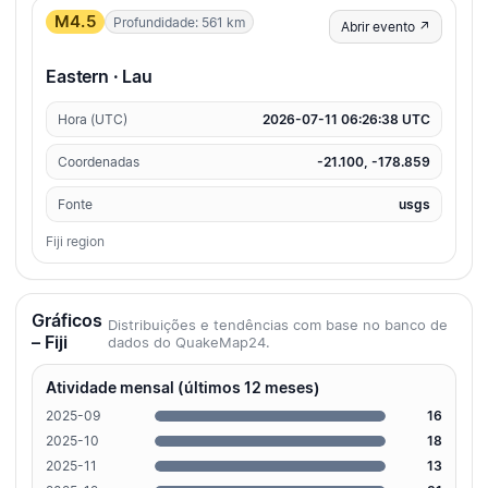
M4.5
Profundidade: 561 km
Abrir evento ↗
Eastern · Lau
Hora (UTC)
2026-07-11 06:26:38 UTC
Coordenadas
-21.100, -178.859
Fonte
usgs
Fiji region
Gráficos
Distribuições e tendências com base no banco de
– Fiji
dados do QuakeMap24.
Atividade mensal (últimos 12 meses)
2025-09
16
2025-10
18
2025-11
13