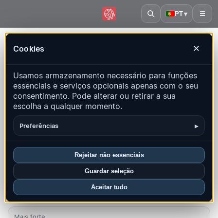
PT
▾
☰
Início
·
Fiji
Cookies
✕
Fiji – Terremotos | QuakeMap24
Usamos armazenamento necessário para funções
Mapa ao vivo, estatísticas e eventos recentes
essenciais e serviços opcionais apenas com o seu
consentimento. Pode alterar ou retirar a sua
Abrir mapa histórico
Últimos neste país
escolha a qualquer momento.
Visão geral
Mapa
Recentes
Gráficos
Principais regiões
▸
Preferências
FAQ
Rejeitar não essenciais
Sismos neste mês
Guardar seleção
1
Aceitar tudo
Último UTC: 2026-08-09 01:09:19
Mais forte