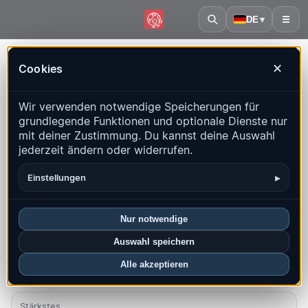
DE
▾
☰
Startseite
·
Fidschi
Cookies
✕
Fidschi – Erdbeben | QuakeMap24
Wir verwenden notwendige Speicherungen für
Live-Karte, Statistiken und aktuelle Ereignisse
grundlegende Funktionen und optionale Dienste nur
mit deiner Zustimmung. Du kannst deine Auswahl
Historienkarte öffnen
Neueste in diesem Land
jederzeit ändern oder widerrufen.
Überblick
Karte
Aktuell
Diagramme
Top-Regionen
▸
Einstellungen
FAQ
Nur notwendige
Beben diesen Monat
Auswahl speichern
0
Alle akzeptieren
Neueste UTC: 2026-07-29 04:07:24
Stärkstes