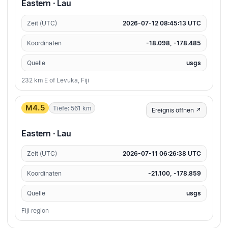
Eastern · Lau
Zeit (UTC)
2026-07-12 08:45:13 UTC
Koordinaten
-18.098, -178.485
Quelle
usgs
232 km E of Levuka, Fiji
M4.5
Tiefe: 561 km
Ereignis öffnen ↗
Eastern · Lau
Zeit (UTC)
2026-07-11 06:26:38 UTC
Koordinaten
-21.100, -178.859
Quelle
usgs
Fiji region