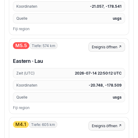
Koordinaten
-21.057, -178.541
Quelle
usgs
Fiji region
M5.5
Tiefe: 574 km
Ereignis öffnen ↗
Eastern · Lau
Zeit (UTC)
2026-07-14 22:50:12 UTC
Koordinaten
-20.748, -178.509
Quelle
usgs
Fiji region
M4.1
Tiefe: 605 km
Ereignis öffnen ↗