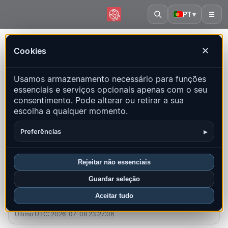
PT
▾
☰
Início
·
Congo - Kinshasa
Cookies
✕
Congo - Kinshasa – Terremotos |
Usamos armazenamento necessário para funções
QuakeMap24
essenciais e serviços opcionais apenas com o seu
Mapa ao vivo, estatísticas e eventos recentes
consentimento. Pode alterar ou retirar a sua
escolha a qualquer momento.
Abrir mapa histórico
Últimos neste país
▸
Preferências
Visão geral
Mapa
Recentes
Gráficos
Principais regiões
FAQ
Rejeitar não essenciais
Guardar seleção
Sismos neste mês
Aceitar tudo
0
Último UTC: 2026-07-08 23:27:06