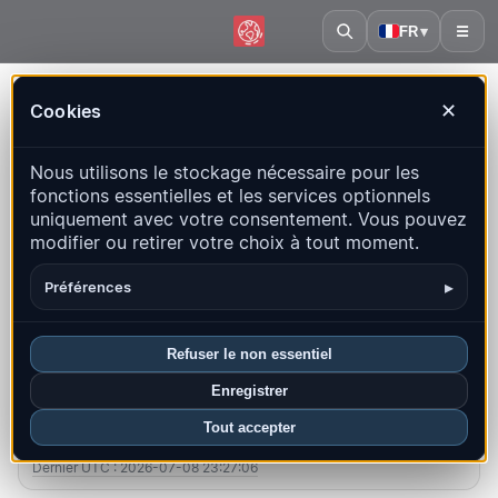
FR
▾
☰
Accueil
·
Congo-Kinshasa
Cookies
✕
Congo-Kinshasa – Séismes |
Nous utilisons le stockage nécessaire pour les
QuakeMap24
fonctions essentielles et les services optionnels
Carte en direct, statistiques et événements récents
uniquement avec votre consentement. Vous pouvez
modifier ou retirer votre choix à tout moment.
Ouvrir la carte historique
Derniers dans ce pays
▸
Préférences
Aperçu
Carte
Récents
Graphiques
Principales régions
FAQ
Refuser le non essentiel
Enregistrer
Séismes ce mois-ci
Tout accepter
0
Dernier UTC : 2026-07-08 23:27:06