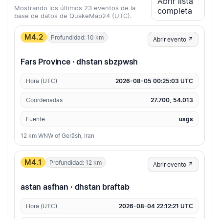
Abrir lista
Mostrando los últimos 23 eventos de la
completa
base de datos de QuakeMap24 (UTC).
M4.2
Profundidad: 10 km
Abrir evento ↗
Fars Province · dhstan sbzpwsh
Hora (UTC)
2026-08-05 00:25:03 UTC
Coordenadas
27.700, 54.013
Fuente
usgs
12 km WNW of Gerāsh, Iran
M4.1
Profundidad: 12 km
Abrir evento ↗
astan asfhan · dhstan braftab
Hora (UTC)
2026-08-04 22:12:21 UTC