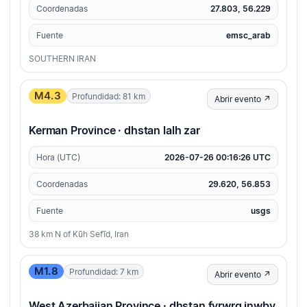
Coordenadas
27.803, 56.229
Fuente
emsc_arab
SOUTHERN IRAN
M4.3
Profundidad: 81 km
Abrir evento ↗
Kerman Province · dhstan lalh zar
Hora (UTC)
2026-07-26 00:16:26 UTC
Coordenadas
29.620, 56.853
Fuente
usgs
38 km N of Kūh Sefīd, Iran
M1.8
Profundidad: 7 km
Abrir evento ↗
West Azerbaijan Province · dhstan fyrwrq jnwby