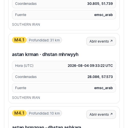
Coordenadas
30.805, 51.739
Fuente
emsc_arab
SOUTHERN IRAN
M4.1
Profundidad: 31 km
Abrir evento ↗
astan krman · dhstan mhrwyyh
Hora (UTC)
2026-08-04 09:33:22 UTC
Coordenadas
28.086, 57.573
Fuente
emsc_arab
SOUTHERN IRAN
M4.1
Profundidad: 10 km
Abrir evento ↗
astan hrmzgan · dhstan ashkara