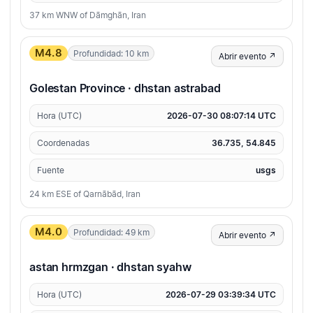
37 km WNW of Dāmghān, Iran
M4.8
Profundidad: 10 km
Abrir evento ↗
Golestan Province · dhstan astrabad
Hora (UTC)
2026-07-30 08:07:14 UTC
Coordenadas
36.735, 54.845
Fuente
usgs
24 km ESE of Qarnābād, Iran
M4.0
Profundidad: 49 km
Abrir evento ↗
astan hrmzgan · dhstan syahw
Hora (UTC)
2026-07-29 03:39:34 UTC