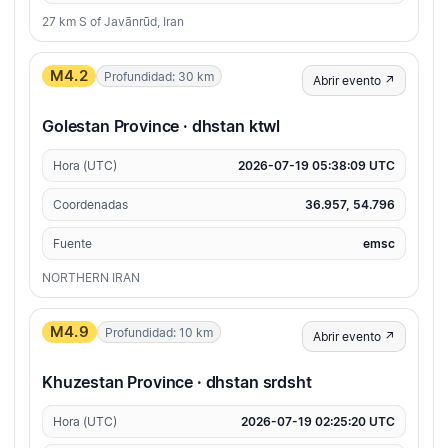
27 km S of Javānrūd, Iran
M4.2
Profundidad: 30 km
Abrir evento ↗
Golestan Province · dhstan ktwl
Hora (UTC)
2026-07-19 05:38:09 UTC
Coordenadas
36.957, 54.796
Fuente
emsc
NORTHERN IRAN
M4.9
Profundidad: 10 km
Abrir evento ↗
Khuzestan Province · dhstan srdsht
Hora (UTC)
2026-07-19 02:25:20 UTC