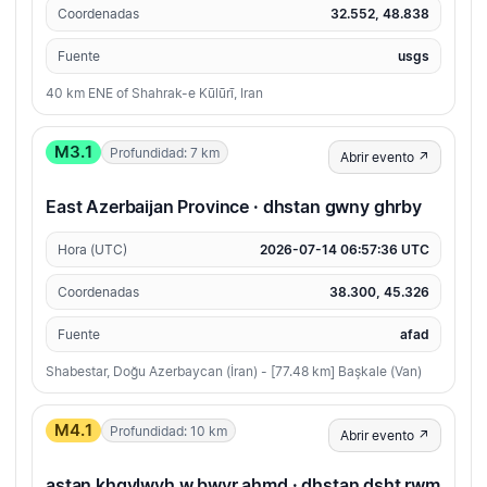
Coordenadas
32.552, 48.838
Fuente
usgs
40 km ENE of Shahrak-e Kūlūrī, Iran
M3.1
Profundidad: 7 km
Abrir evento ↗
East Azerbaijan Province · dhstan gwny ghrby
Hora (UTC)
2026-07-14 06:57:36 UTC
Coordenadas
38.300, 45.326
Fuente
afad
Shabestar, Doğu Azerbaycan (İran) - [77.48 km] Başkale (Van)
M4.1
Profundidad: 10 km
Abrir evento ↗
astan khgylwyh w bwyr ahmd · dhstan dsht rwm