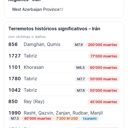
West Azerbaijan Province
12
Terremotos históricos significativos – Irán
con víctimas o daños
856
Damghan, Qumis
M7.9
200'000 muertes
1727
Tabriz
77'000 muertes
1101
Khorasan
M6.5
60'000 muertes
1780
Tabriz
M7.7
50'000 muertes
1042
Tabriz
M7.6
50'000 muertes
850
Rey (Ray)
45'000 muertes
1990
Rasht, Qazvin, Zanjan, Rudbar, Manjil
M7.3
40'000 muertes
7'200 M USD
tsunami