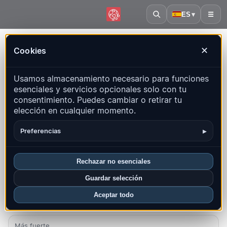
ES
▾
☰
Inicio
·
Irán
Cookies
✕
Irán – Terremotos | QuakeMap24
Usamos almacenamiento necesario para funciones
Mapa en vivo, estadísticas y eventos recientes
esenciales y servicios opcionales solo con tu
consentimiento. Puedes cambiar o retirar tu
Abrir mapa histórico
Últimos en este país
elección en cualquier momento.
Resumen
Mapa
Recientes
Gráficos
Regiones principales
▸
Preferencias
FAQ
Rechazar no esenciales
Sismos este mes
Guardar selección
5
Aceptar todo
Último UTC: 2026-08-05 00:25:03
Más fuerte