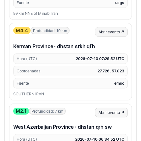
Fuente
usgs
99 km NNE of Mīnāb, Iran
M4.4
Profundidad: 10 km
Abrir evento ↗
Kerman Province · dhstan srkh qlʿh
Hora (UTC)
2026-07-10 07:29:52 UTC
Coordenadas
27.726, 57.823
Fuente
emsc
SOUTHERN IRAN
M2.1
Profundidad: 7 km
Abrir evento ↗
West Azerbaijan Province · dhstan qrh sw
Hora (UTC)
2026-07-10 06:34:52 UTC